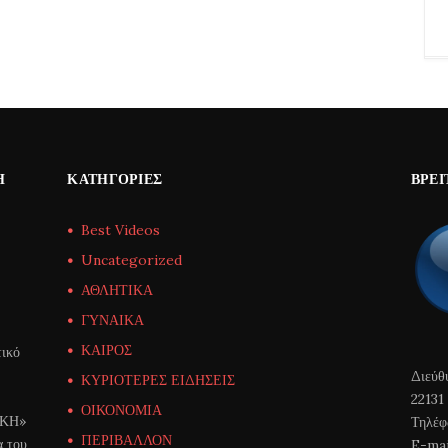
Η
ΚΑΤΗΓΟΡΊΕΣ
ΒΡΕΊ
Best Videos
Uncategorized
ΑΘΛΗΤΙΚΑ
ΓΥΝΑΙΚΑ
ΚΑΙΡΟΣ
ικό
Διεύθ
ΚΥΡΙΟΤΕΡΕΣ ΕΙΔΗΣΕΙΣ
22131
ΟΙΚΟΝΟΜΙΑ
ΙΚΗ»
Τηλέφ
ΠΕΡΙΒΑΛΛΟΝ
α του
E-mai