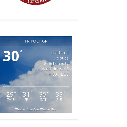
TRIPOLI, GR
30
°
scattered
clouds
27% humidity
wind: 4m/s NE
H 30 • L 30
29
31
35
33
°
°
°
°
THU
FRI
SAT
SUN
Weather from OpenWeatherMap