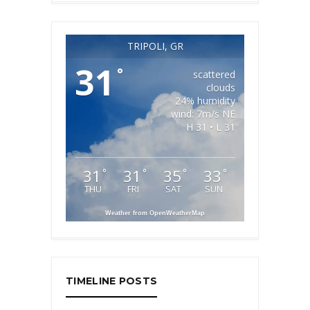
TRIPOLI, GR
31
°
scattered
clouds
24% humidity
wind: 7m/s NE
H 31 • L 31
31
31
35
33
°
°
°
°
THU
FRI
SAT
SUN
Weather from OpenWeatherMap
TIMELINE POSTS