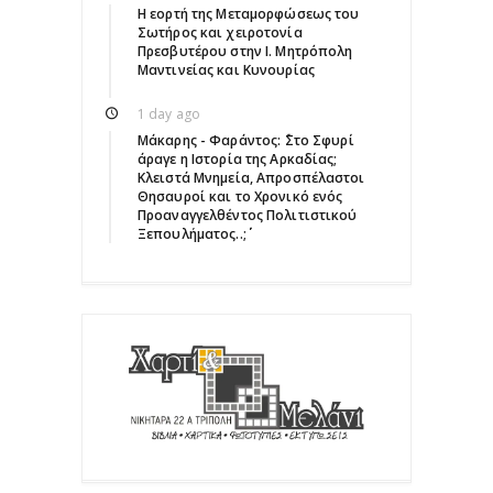
Η εορτή της Μεταμορφώσεως του
Σωτήρος και χειροτονία
Πρεσβυτέρου στην Ι. Μητρόπολη
Μαντινείας και Κυνουρίας
1 day ago
Μάκαρης - Φαράντος: ΄΄Στο Σφυρί
άραγε η Ιστορία της Αρκαδίας;
Κλειστά Μνημεία, Απροσπέλαστοι
Θησαυροί και το Χρονικό ενός
Προαναγγελθέντος Πολιτιστικού
Ξεπουλήματος..;΄΄