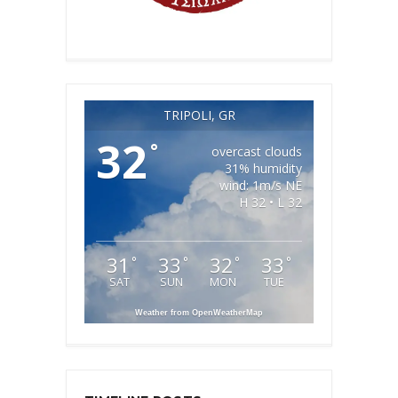
TRIPOLI, GR
32
°
overcast clouds
31% humidity
wind: 1m/s NE
H 32 • L 32
31
33
32
33
°
°
°
°
SAT
SUN
MON
TUE
Weather from OpenWeatherMap