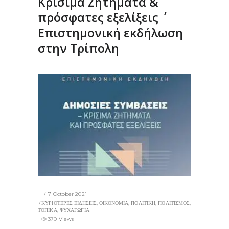
Κρίσιμα Ζητήματα &
πρόσφατες εξελίξεις ΄΄
Επιστημονική εκδήλωση
στην Τρίπολη
7 October 2021
ΚΥΡΙΟΤΕΡΕΣ ΕΙΔΗΣΕΙΣ
,
ΟΙΚΟΝΟΜΙΑ
,
ΠΟΛΙΤΙΚΗ
,
ΠΟΛΙΤΙΣΜΟΣ
,
ΤΟΠΙΚΑ
,
ΨΥΧΑΓΩΓΙΑ
370 Views