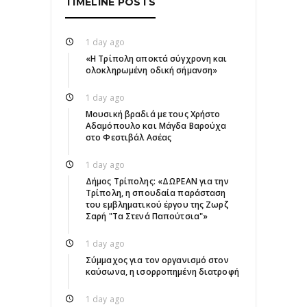
TIMELINE POSTS
1 day ago
«Η Τρίπολη αποκτά σύγχρονη και
ολοκληρωμένη οδική σήμανση»
1 day ago
Μουσική βραδιά με τους Χρήστο
Αδαμόπουλο και Μάγδα Βαρούχα
στο Φεστιβάλ Ασέας
1 day ago
Δήμος Τρίπολης: «ΔΩΡΕΑΝ για την
Τρίπολη, η σπουδαία παράσταση
του εμβληματικού έργου της Ζωρζ
Σαρή "Τα Στενά Παπούτσια"»
1 day ago
Σύμμαχος για τον οργανισμό στον
καύσωνα, η ισορροπημένη διατροφή
1 day ago