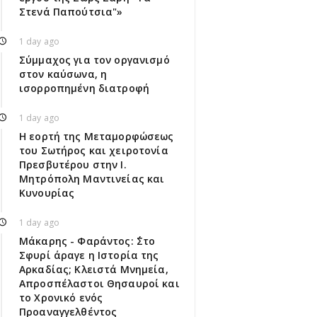
Στενά Παπούτσια"»
1 day ago
Σύμμαχος για τον οργανισμό
στον καύσωνα, η
ισορροπημένη διατροφή
1 day ago
Η εορτή της Μεταμορφώσεως
του Σωτήρος και χειροτονία
Πρεσβυτέρου στην Ι.
Μητρόπολη Μαντινείας και
Κυνουρίας
1 day ago
Μάκαρης - Φαράντος: ΄΄Στο
Σφυρί άραγε η Ιστορία της
Αρκαδίας; Κλειστά Μνημεία,
Απροσπέλαστοι Θησαυροί και
το Χρονικό ενός
Προαναγγελθέντος