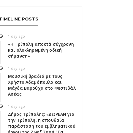
TIMELINE POSTS
1 day ago
«Η Τρίπολη αποκτά σύγχρονη
και ολοκληρωμένη οδική
σήμανση»
1 day ago
Μουσική βραδιά με τους
Χρήστο Αδαμόπουλο και
Μάγδα Βαρούχα στο Φεστιβάλ
Ασέας
1 day ago
Δήμος Τρίπολης: «ΔΩΡΕΑΝ για
την Τρίπολη, η σπουδαία
παράσταση του εμβληματικού
έργου της Ζωρζ Σαρή "Τα