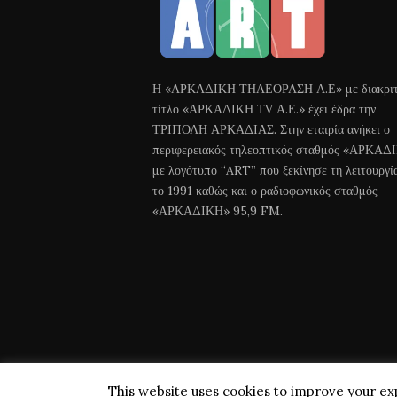
Η «ΑΡΚΑΔΙΚΗ ΤΗΛΕΟΡΑΣΗ Α.Ε» με διακριτ
τίτλο «ΑΡΚΑΔΙΚΗ ΤV Α.Ε.» έχει έδρα την
ΤΡΙΠΟΛΗ ΑΡΚΑΔΙΑΣ. Στην εταιρία ανήκει ο
περιφερειακός τηλεοπτικός σταθμός «ΑΡΚΑΔ
με λογότυπο “ART” που ξεκίνησε τη λειτουργί
το 1991 καθώς και ο ραδιοφωνικός σταθμός
«ΑΡΚΑΔΙΚΗ» 95,9 FM.
This website uses cookies to improve your exp
Arkadiki TV © 2018 All Rights Reserved