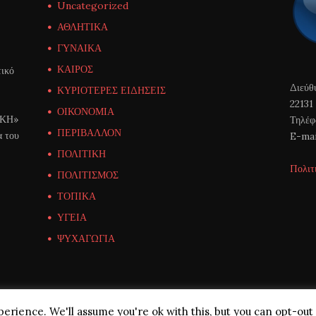
Uncategorized
ΑΘΛΗΤΙΚΑ
ΓΥΝΑΙΚΑ
ΚΑΙΡΟΣ
ικό
Διεύθ
ΚΥΡΙΟΤΕΡΕΣ ΕΙΔΗΣΕΙΣ
22131
ΟΙΚΟΝΟΜΙΑ
ΙΚΗ»
Τηλέφ
ΠΕΡΙΒΑΛΛΟΝ
α του
E-mai
ΠΟΛΙΤΙΚΗ
Πολιτ
ΠΟΛΙΤΙΣΜΟΣ
ΤΟΠΙΚΑ
ΥΓΕΙΑ
ΨΥΧΑΓΩΓΙΑ
erience. We'll assume you're ok with this, but you can opt-out 