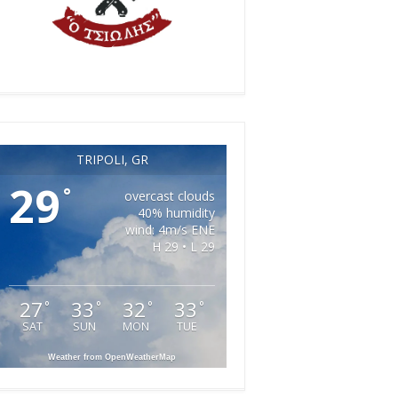
TRIPOLI, GR
29
°
overcast clouds
40% humidity
wind: 4m/s ENE
H 29 • L 29
27
33
32
33
°
°
°
°
SAT
SUN
MON
TUE
Weather from OpenWeatherMap