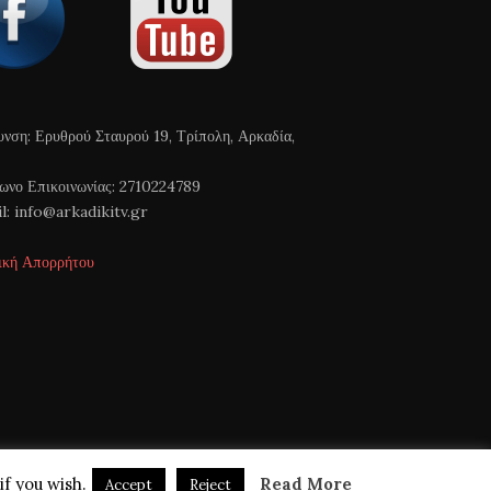
υνση: Ερυθρού Σταυρού 19, Τρίπολη, Αρκαδία,
ωνο Επικοινωνίας: 2710224789
l: info@arkadikitv.gr
ική Απορρήτου
if you wish.
Read More
Accept
Reject