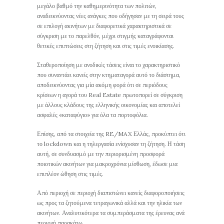
μεγάλο βαθμό την καθημερινότητα των πολιτών,
αναδεικνύοντας νέες ανάγκες που οδήγησαν με τη σειρά τους
σε επιλογή ακινήτων με διαφορετικά χαρακτηριστικά σε
σύγκριση με το παρελθόν, μέχρι στιγμής καταγράφονται
θετικές επιπτώσεις στη ζήτηση και στις τιμές ενοικίασης.
Σταθεροποίηση με ανοδικές τάσεις είναι το χαρακτηριστικό
που συναντάει κανείς στην κτηματαγορά αυτό το διάστημα,
αποδεικνύοντας για μία ακόμη φορά ότι σε περιόδους
κρίσεων η αγορά του Real Estate πρωτοπορεί σε σύγκριση
με άλλους κλάδους της ελληνικής οικονομίας και αποτελεί
ασφαλές «καταφύγιο» για όλα τα πορτοφόλια.
Επίσης, από τα στοιχεία της RE/MAX Ελλάς, προκύπτει ότι
το lockdown και η τηλεργασία ενίσχυσαν τη ζήτηση. Η τάση
αυτή, σε συνδυασμό με την περιορισμένη προσφορά
ποιοτικών ακινήτων για μακροχρόνια μίσθωση, έδωσε μια
επιπλέον ώθηση στις τιμές.
Από περιοχή σε περιοχή διαπιστώνει κανείς διαφοροποιήσεις
ως προς τα ζητούμενα τετραγωνικά αλλά και την ηλικία των
ακινήτων. Αναλυτικότερα τα συμπεράσματα της έρευνας ανά
περιοχή παρακάτω.