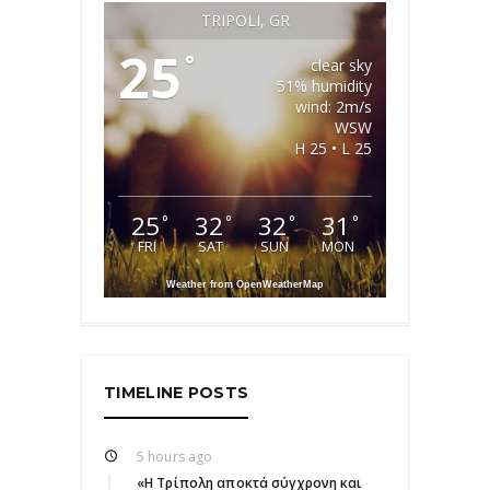
TRIPOLI, GR
25
°
clear sky
51% humidity
wind: 2m/s
WSW
H 25 • L 25
25
32
32
31
°
°
°
°
FRI
SAT
SUN
MON
Weather from OpenWeatherMap
TIMELINE POSTS
5 hours ago
«Η Τρίπολη αποκτά σύγχρονη και