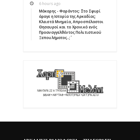
6 hours ago
Μάκαρης - Φαράντος: ΄΄Στο Σφυρί
άραγε η Ιστορία της Αρκαδίας;
Κλειστά Μνημεία, Απροσπέλαστοι
Θησαυροί και το Χρονικό ενός
Προαναγγελθέντος Πολιτιστικού
Ξεπουλήματος..;΄΄