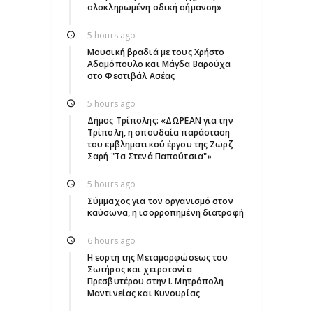
ολοκληρωμένη οδική σήμανση»
5 hours ago
Μουσική βραδιά με τους Χρήστο
Αδαμόπουλο και Μάγδα Βαρούχα
στο Φεστιβάλ Ασέας
5 hours ago
Δήμος Τρίπολης: «ΔΩΡΕΑΝ για την
Τρίπολη, η σπουδαία παράσταση
του εμβληματικού έργου της Ζωρζ
Σαρή "Τα Στενά Παπούτσια"»
5 hours ago
Σύμμαχος για τον οργανισμό στον
καύσωνα, η ισορροπημένη διατροφή
6 hours ago
Η εορτή της Μεταμορφώσεως του
Σωτήρος και χειροτονία
Πρεσβυτέρου στην Ι. Μητρόπολη
Μαντινείας και Κυνουρίας