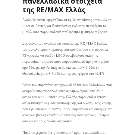
πανελλαδικά στοιχεία
της RE/MAX Ελλάς
Ανοδικές τάσεις εμφανίζουν οι τιμές ενοικίασης κατοικιών το
2021 σε Αττική και Θεσσαλονίκη ενώ στην περιφέρεια τα
μισθώματα παρουσιάζουν σταθερότητα ή μικρές αυξήσεις.
Σύμφωνα με πανελλαδικά στοιχεία της RE/MAX Ελλάς,
του μεγαλύτερου κτηματομεσιτικού δικτύου της χώρας με
73 γραφεία και σχεδόν 1.000 συμβούλους ακίνητης
περιουσίας, τα μισθώματα παρουσίασαν αύξηση κατά μέσο
όρο 5%, με την Αττική να βρίσκεται στο + 6,2%, τη
Θεσσαλονίκη στο + 9,4% και την περιφέρεια στο +1,4%.
Βάσει των παραπάνω στοιχείων αλλά και των δεδομένων που
αφορούν στις αγοραπωλησίες ακινήτων προκύπτει ότι η
αγορά του Real Estate στην Ελλάδα παρουσιάζει έντονη
ανθεκτικότητα εν μέσω υγειονομικής και οικονομικής κρίσης
που έχει επιφέρει η πανδημία του κορωνοϊού και συνεχίζει να
αποτελεί βασική επενδυτική επιλογή τόσο για τους Έλληνες
όσο και για τους ξένους αγοραστές.
Παρά το γεγονός ότι η υγειονομική κρίση έχει αλλάξει σε