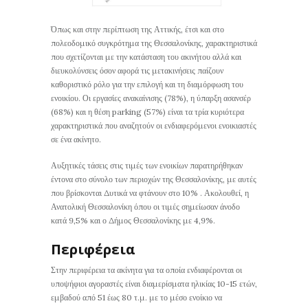
Όπως και στην περίπτωση της Αττικής, έτσι και στο
πολεοδομικό συγκρότημα της Θεσσαλονίκης, χαρακτηριστικά
που σχετίζονται με την κατάσταση του ακινήτου αλλά και
διευκολύνσεις όσον αφορά τις μετακινήσεις παίζουν
καθοριστικό ρόλο για την επιλογή και τη διαμόρφωση του
ενοικίου. Οι εργασίες ανακαίνισης (78%), η ύπαρξη ασανσέρ
(68%) και η θέση parking (57%) είναι τα τρία κυριότερα
χαρακτηριστικά που αναζητούν οι ενδιαφερόμενοι ενοικιαστές
σε ένα ακίνητο.
Αυξητικές τάσεις στις τιμές των ενοικίων παρατηρήθηκαν
έντονα στο σύνολο των περιοχών της Θεσσαλονίκης, με αυτές
που βρίσκονται Δυτικά να φτάνουν στο 10% . Ακολουθεί, η
Ανατολική Θεσσαλονίκη όπου οι τιμές σημείωσαν άνοδο
κατά 9,5% και ο Δήμος Θεσσαλονίκης με 4,9%.
Περιφέρεια
Στην περιφέρεια τα ακίνητα για τα οποία ενδιαφέρονται οι
υποψήφιοι αγοραστές είναι διαμερίσματα ηλικίας 10-15 ετών,
εμβαδού από 51 έως 80 τ.μ. με το μέσο ενοίκιο να