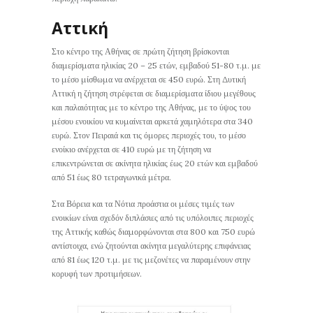
Αττική
Στο κέντρο της Αθήνας σε πρώτη ζήτηση βρίσκονται
διαμερίσματα ηλικίας 20 – 25 ετών, εμβαδού 51-80 τ.μ. με
το μέσο μίσθωμα να ανέρχεται σε 450 ευρώ. Στη Δυτική
Αττική η ζήτηση στρέφεται σε διαμερίσματα ίδιου μεγέθους
και παλαιότητας με το κέντρο της Αθήνας, με το ύψος του
μέσου ενοικίου να κυμαίνεται αρκετά χαμηλότερα στα 340
ευρώ. Στον Πειραιά και τις όμορες περιοχές του, το μέσο
ενοίκιο ανέρχεται σε 410 ευρώ με τη ζήτηση να
επικεντρώνεται σε ακίνητα ηλικίας έως 20 ετών και εμβαδού
από 51 έως 80 τετραγωνικά μέτρα.
Στα Βόρεια και τα Νότια προάστια οι μέσες τιμές των
ενοικίων είναι σχεδόν διπλάσιες από τις υπόλοιπες περιοχές
της Αττικής καθώς διαμορφώνονται στα 800 και 750 ευρώ
αντίστοιχα, ενώ ζητούνται ακίνητα μεγαλύτερης επιφάνειας
από 81 έως 120 τ.μ. με τις μεζονέτες να παραμένουν στην
κορυφή των προτιμήσεων.