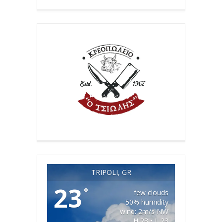
TRIPOLI, GR
23
°
few clouds
50% humidity
wind: 2m/s NW
H 23 • L 23