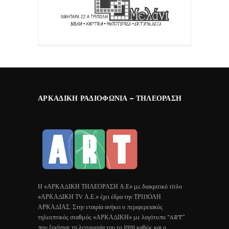
ΑΡΚΑΔΙΚΉ ΡΑΔΙΟΦΩΝΊΑ – ΤΗΛΕΌΡΑΣΗ
Η «ΑΡΚΑΔΙΚΗ ΤΗΛΕΟΡΑΣΗ Α.Ε» με διακριτικό τίτλο
«ΑΡΚΑΔΙΚΗ ΤV Α.Ε.» έχει έδρα την ΤΡΙΠΟΛΗ
ΑΡΚΑΔΙΑΣ. Στην εταιρία ανήκει ο περιφερειακός
τηλεοπτικός σταθμός «ΑΡΚΑΔΙΚΗ» με λογότυπο “ART”
που ξεκίνησε τη λειτουργία του το 1991 καθώς και ο