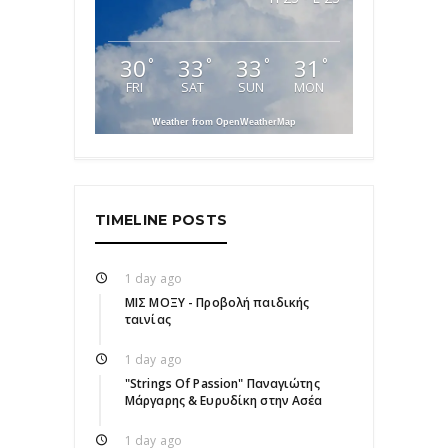
30
33
33
31
°
°
°
°
FRI
SAT
SUN
MON
Weather from OpenWeatherMap
TIMELINE POSTS
1 day ago
ΜΙΣ ΜΟΞΥ - Προβολή παιδικής
ταινίας
1 day ago
"Strings Of Passion" Παναγιώτης
Μάργαρης & Ευρυδίκη στην Ασέα
1 day ago