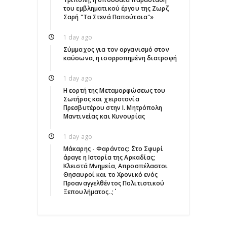
του εμβληματικού έργου της Ζωρζ
Σαρή "Τα Στενά Παπούτσια"»
1 day ago
Σύμμαχος για τον οργανισμό στον
καύσωνα, η ισορροπημένη διατροφή
1 day ago
Η εορτή της Μεταμορφώσεως του
Σωτήρος και χειροτονία
Πρεσβυτέρου στην Ι. Μητρόπολη
Μαντινείας και Κυνουρίας
1 day ago
Μάκαρης - Φαράντος: ΄΄Στο Σφυρί
άραγε η Ιστορία της Αρκαδίας;
Κλειστά Μνημεία, Απροσπέλαστοι
Θησαυροί και το Χρονικό ενός
Προαναγγελθέντος Πολιτιστικού
Ξεπουλήματος..;΄΄