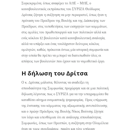
Συγκεκριμένα, όπως αναφέρει το ΑΠΕ – ΜΠΕ, ο
κοινοβουλευτικός εκπρόσωπος του ΣΥΡΙΖΑ Θεόδωρος
Δρίτσας ζήτησε η συζήτηση να μην περιοριστεί, όπως ήταν η
πρόταση του Προέδρου της Βουλής και της Διάσκεψης των
Προέδρων, στις τοποθετήσεις των εισηγητών των κομμάτων,
στις ομιλίες του πρωθυπουργού και των πολιτικών αλλά και
ενός κύκλου 12 βουλευτών κατά κοινοβουλευτική αναλογία,
αλλά να υπάρξει και ένας τουλάχιστον δεύτερος κύκλος
ομιλητών, καθώς πρόκειται όντως μία ιστορική συμφωνία και
στην οποία θα πρέπει να μπορεί να διατυπωθούν όλες οι
απόψεις των βουλευτών που έχουν και το νομοθετικό έργο.
Η δήλωση του Δρίτσα
Ο κ. Δρίτσας μάλιστα, θέλοντας να αναδείξει τη
σπουδαιότητα της Συμφωνίας προχώρησε και σε μια πολιτική
δήλωση λέγοντας πως ο ΣΥΡΙΖΑ για να την υπογραμμίσει θα
καταθέσει αίτημα ονομαστικής ψηφοφορίας. Προς επίρρωση
της ένστασης του κόμματος της αξιωματικής αντιπολίτευσης
και ο πρώην Πρόεδρος της Βουλής Νίκος Βούτσης ζήτησε
τον λόγο και υπενθύμισε ότι σε ανάλογης σπουδαιότητας
Συμφωνίες, όπως των Πρεσπών, η συζήτηση στην Ολομέλεια
ήταν σε τρεις συνεδριάσεις, παρότι και τότε υπήρχαν