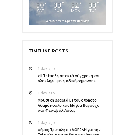
30
33
32
33
°
°
°
°
SAT
SUN
MON
TUE
Weather from OpenWeatherMap
TIMELINE POSTS
1 day ago
«Η Τρίπολη αποκτά σύγχρονη και
ολοκληρωμένη οδική σήμανση»
1 day ago
Μουσική βραδιά με τους Χρήστο
Αδαμόπουλο και Μάγδα Βαρούχα
στο Φεστιβάλ Ασέας
1 day ago
Δήμος Τρίπολης: «ΔΩΡΕΑΝ για την
Τρίπολη, η σπουδαία παράσταση