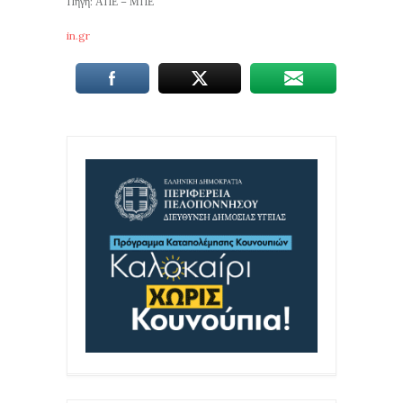
Πηγή: ΑΠΕ – ΜΠΕ
in.gr