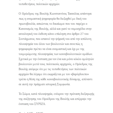
τοποθετήσεις πολιτικών αρχηγών.
Ο Πρόεδρος της Βουλής Κωνσταντίνος Τασούλας απάντησε
πως η ονομαστική ψηφοφορία θα διεξαχθεί με δική του
πρωτοβουλία, ασκώντας το δικαίωμα που του παρέχει ο
Κανονισμός της Βουλής, αλλά και γιατί το νομοσχέδιο στην
αιτιολογική του έκθεση κάνει επίκληση στο άρθρο 27 του
Συντάγματος που απαιτεί την ψήφισή του από την απόλυτη
πλειοψηφία του όλου των βουλευτών και συνεπώς η
ψηφοφορία πρέπει να είναι ονομαστική και όχι με της
τεκμερώμενης πλειοψηφίας των κοινοβουλευτικών ομάδων.
Σχετικά με την ένσταση για τον ένα και μόνο κύκλο ομιλητών
βουλευτών μετά τους πολιτικούς αρχηγούς, ο Πρόεδρος της
Βουλής ανέφερε ότι με τις τοποθετήσεις των πολιτικών
αρχηγών θα λέγαμε ότι εκφράζεται με τον «βαρύγδουπο»
τρόπο η θέση της κάθε κοινοβουλευτικής δύναμης, απέναντι
σε αυτή την πράγματι ιστορική Συμφωνία.
Το Σώμα, κατά πλειοψηφία, ενέκρινε την πρόταση διεξαγωγής
της συζήτησης του Προέδρου της Βουλής και απέρριψε την
ένσταση του ΣΥΡΙΖΑ.