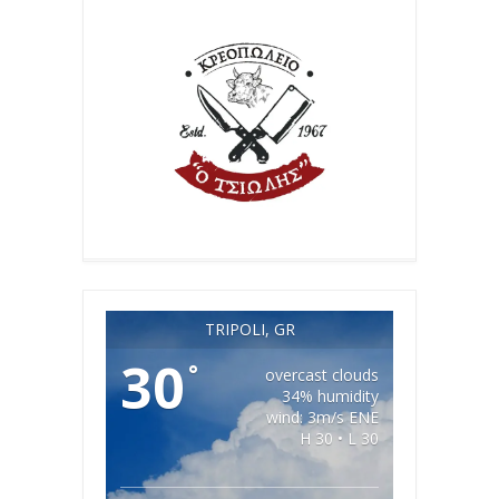
TRIPOLI, GR
30
°
overcast clouds
34% humidity
wind: 3m/s ENE
H 30 • L 30