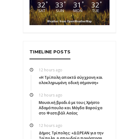
32
33
31
32
°
°
°
°
SAT
SUN
MON
TUE
Weather from OpenWeatherMap
TIMELINE POSTS
12 hours ago
«Η Τρίπολη αποκτά σύγχρονη και
ολοκληρωμένη οδική σήμανση»
12 hours ago
Μουσική βραδιά με τους Χρήστο
Αδαμόπουλο και Μάγδα Βαρούχα
στο Φεστιβάλ Ασέας
12 hours ago
Δήμος Τρίπολης: «ΔΩΡΕΑΝ για την
Τρίπολη, η σπουδαία παράσταση