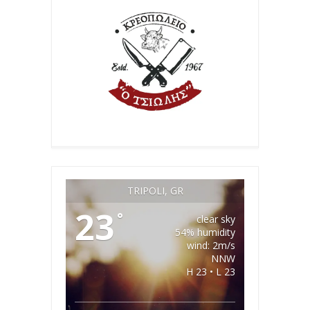
TRIPOLI, GR
23
°
clear sky
54% humidity
wind: 2m/s
NNW
H 23 • L 23