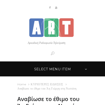
Αρκαδική Ραδιοφωνία Τηλεόραση
SELECT MENU ITEM
Home
ΚΥΡΙΟΤΕΡΕΣ ΕΙΔΗΣΕΙΣ
Αναβίωσε το έθιμο του Άη Γιώργη στη Νεστάνη
Αναβίωσε το έθιμο του