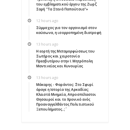
του εμβληματικού έργου της Ζωρζ
Σαρή "Τα Στενά Παπούτσια"»
12 hours ago
Σύμμαχος για τον οργανισμό στον
καύσωνα, η ισορροπημένη διατροφή
13 hours ago
Η εορτή της Μεταμορφώσεως του
Σωτήρος και χειροτονία
Πρεσβυτέρου στην Ι. Μητρόπολη
Μαντινείας και Κυνουρίας
13 hours ago
Μάκαρης - Φαράντος: ΄΄Στο Σφυρί
άραγε η Ιστορία της Αρκαδίας;
Κλειστά Μνημεία, Απροσπέλαστοι
Θησαυροί και το Χρονικό ενός
Προαναγγελθέντος Πολιτιστικού
Ξεπουλήματος..;΄΄