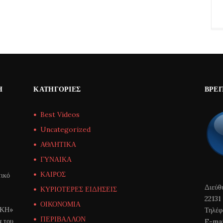
Η
ΚΑΤΗΓΟΡΊΕΣ
ΒΡΕΊ
Best Videos
Uncategorized
ΑΘΛΗΤΙΚΑ
ΓΥΝΑΙΚΑ
ΚΑΙΡΟΣ
ικό
Διεύθ
ΚΥΡΙΟΤΕΡΕΣ ΕΙΔΗΣΕΙΣ
22131
ΟΙΚΟΝΟΜΙΑ
ΙΚΗ»
Τηλέφ
ΠΕΡΙΒΑΛΛΟΝ
α του
E-mai