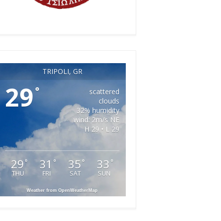
TRIPOLI, GR
29
°
scattered
clouds
32% humidity
wind: 2m/s NE
H 29 • L 29
29
31
35
33
°
°
°
°
THU
FRI
SAT
SUN
Weather from OpenWeatherMap