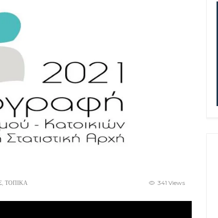
Σ
,
ΤΟΠΙΚΑ
341 Views