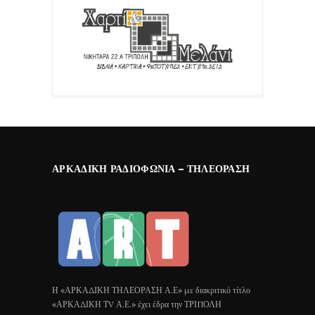
ΑΡΚΑΔΙΚΉ ΡΑΔΙΟΦΩΝΊΑ – ΤΗΛΕΌΡΑΣΗ
Η «ΑΡΚΑΔΙΚΗ ΤΗΛΕΟΡΑΣΗ Α.Ε» με διακριτικό τίτλο
«ΑΡΚΑΔΙΚΗ ΤV Α.Ε.» έχει έδρα την ΤΡΙΠΟΛΗ