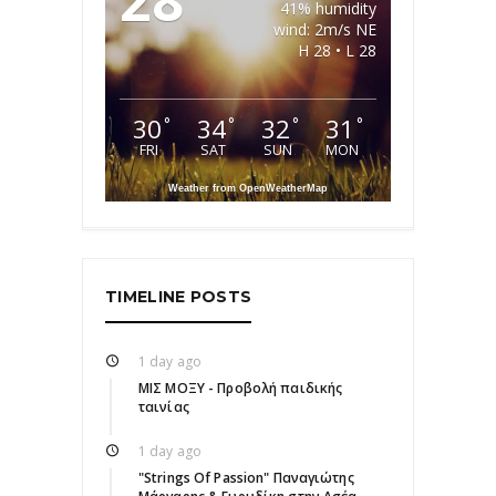
41% humidity
wind: 2m/s NE
H 28 • L 28
30
34
32
31
°
°
°
°
FRI
SAT
SUN
MON
Weather from OpenWeatherMap
TIMELINE POSTS
1 day ago
ΜΙΣ ΜΟΞΥ - Προβολή παιδικής
ταινίας
1 day ago
"Strings Of Passion" Παναγιώτης