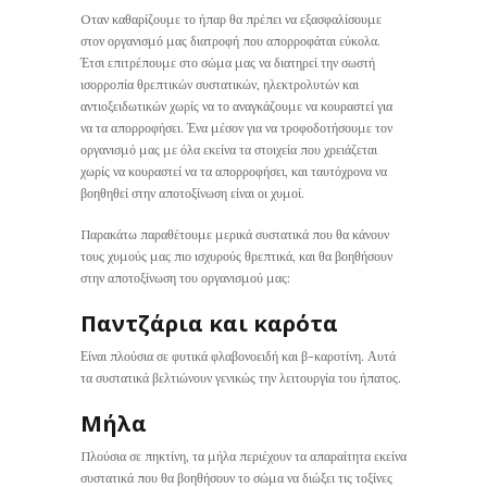
Oταν καθαρίζουμε το ήπαρ θα πρέπει να εξασφαλίσουμε
στον οργανισμό μας διατροφή που απορροφάται εύκολα.
Έτσι επιτρέπουμε στο σώμα μας να διατηρεί την σωστή
ισορροπία θρεπτικών συστατικών, ηλεκτρολυτών και
αντιοξειδωτικών χωρίς να το αναγκάζουμε να κουραστεί για
να τα απορροφήσει. Ένα μέσον για να τροφοδοτήσουμε τον
οργανισμό μας με όλα εκείνα τα στοιχεία που χρειάζεται
χωρίς να κουραστεί να τα απορροφήσει, και ταυτόχρονα να
βοηθηθεί στην αποτοξίνωση είναι οι χυμοί.
Παρακάτω παραθέτουμε μερικά συστατικά που θα κάνουν
τους χυμούς μας πιο ισχυρούς θρεπτικά, και θα βοηθήσουν
στην αποτοξίνωση του οργανισμού μας:
Παντζάρια και καρότα
Είναι πλούσια σε φυτικά φλαβονοειδή και β-καροτίνη. Αυτά
τα συστατικά βελτιώνουν γενικώς την λειτουργία του ήπατος.
Μήλα
Πλούσια σε πηκτίνη, τα μήλα περιέχουν τα απαραίτητα εκείνα
συστατικά που θα βοηθήσουν το σώμα να διώξει τις τοξίνες