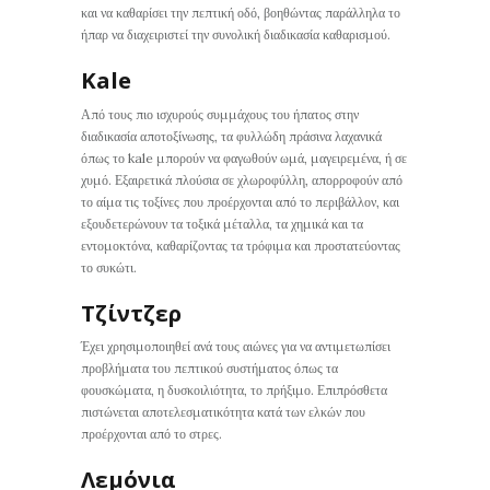
και να καθαρίσει την πεπτική οδό, βοηθώντας παράλληλα το
ήπαρ να διαχειριστεί την συνολική διαδικασία καθαρισμού.
Kale
Από τους πιο ισχυρούς συμμάχους του ήπατος στην
διαδικασία αποτοξίνωσης, τα φυλλώδη πράσινα λαχανικά
όπως το kale μπορούν να φαγωθούν ωμά, μαγειρεμένα, ή σε
χυμό. Εξαιρετικά πλούσια σε χλωροφύλλη, απορροφούν από
το αίμα τις τοξίνες που προέρχονται από το περιβάλλον, και
εξουδετερώνουν τα τοξικά μέταλλα, τα χημικά και τα
εντομοκτόνα, καθαρίζοντας τα τρόφιμα και προστατεύοντας
το συκώτι.
Τζίντζερ
Έχει χρησιμοποιηθεί ανά τους αιώνες για να αντιμετωπίσει
προβλήματα του πεπτικού συστήματος όπως τα
φουσκώματα, η δυσκοιλιότητα, το πρήξιμο. Επιπρόσθετα
πιστώνεται αποτελεσματικότητα κατά των ελκών που
προέρχονται από το στρες.
Λεμόνια