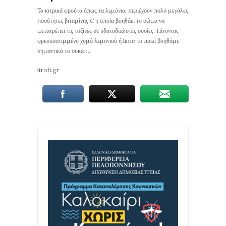
Τα κιτρικά φρούτα όπως τα λεμόνια, περιέχουν πολύ μεγάλες
ποσότητες βιταμίνης C η οποία βοηθάει το σώμα να
μετατρέπει τις τοξίνες σε υδατοδιαλυτές ουσίες. Πίνοντας
φρεσκοστιμμένο χυμό λεμονιού ή lime το πρωί βοηθάμε
σημαντικά το συκώτι.
itrofi.gr