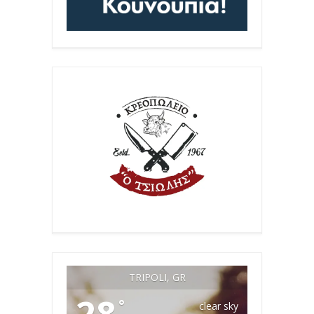
TRIPOLI, GR
28
°
clear sky