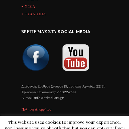
ΥΓΕΙΑ
ΨΥΧΑΓΩΓΙΑ
ΒΡΕΊΤΕ ΜΑΣ ΣΤΑ SOCIAL MEDIA
Διεύθυνση: Ερυθρού Σταυρού 19, Τρίπολη, Αρκαδία, 22131
Τηλέφωνο Επικοινωνίας: 2710224789
E-mail: info@arkadikitv.gr
Πολιτική Απορρήτου
This website uses cookies to improve your experience.
We'll assume you're ok with this, but you can opt-out if you