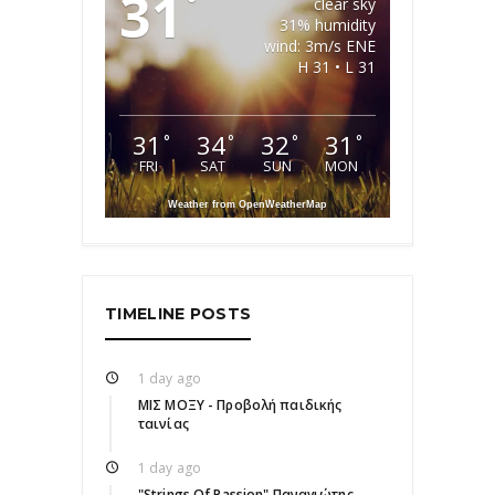
31
°
clear sky
31% humidity
wind: 3m/s ENE
H 31 • L 31
31
34
32
31
°
°
°
°
FRI
SAT
SUN
MON
Weather from OpenWeatherMap
TIMELINE POSTS
1 day ago
ΜΙΣ ΜΟΞΥ - Προβολή παιδικής
ταινίας
1 day ago
"Strings Of Passion" Παναγιώτης