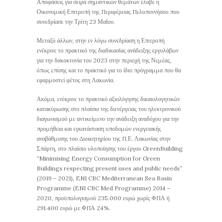
Αποφάσεις για σειρά σημαντικών θεμάτων έλαβε η
Οικονομική Επιτροπή της Περιφέρειας Πελοποννήσου που
συνεδρίασε την Τρίτη 23 Μαΐου.
Μεταξύ άλλων, στην εν λόγω συνεδρίαση η Επιτροπή
ενέκρινε το πρακτικό της διαδικασίας ανάδειξης εργολάβων
για την δακοκτονία του 2023 στην περιοχή της Νεμέας,
όπως επίσης και το πρακτικό για το ίδιο πρόγραμμα που θα
εφαρμοστεί φέτος στη Λακωνία.
Ακόμα, ενέκρινε το πρακτικό αξιολόγησης δικαιολογητικών
κατακύρωσης στο πλαίσιο της διενέργειας του ηλεκτρονικού
διαγωνισμού με αντικείμενο την ανάδειξη αναδόχου για την
προμήθεια και εγκατάσταση υποδομών ενεργειακής
αναβάθμισης του Διοικητηρίου της Π.Ε. Λακωνίας στην
Σπάρτη, στο πλαίσιο υλοποίησης του έργου GreenBuilding
“Minimising Energy Consumption for Green
Buildings respecting present uses and public needs”
(2019 – 2021), ENI CBC Mediterranean Sea Basin
Programme (ENI CBC Med Programme) 2014 –
2020, προϋπολογισμού 235.000 ευρώ χωρίς ΦΠΑ ή
291.400 ευρώ με ΦΠΑ 24%.