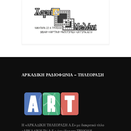
ΑΡΚΑΔΙΚΉ ΡΑΔΙΟΦΩΝΊΑ – ΤΗΛΕΌΡΑΣΗ
Η «ΑΡΚΑΔΙΚΗ ΤΗΛΕΟΡΑΣΗ Α.Ε» με διακριτικό τίτλο
«ΑΡΚΑΔΙΚΗ ΤV Α.Ε.» έχει έδρα την ΤΡΙΠΟΛΗ