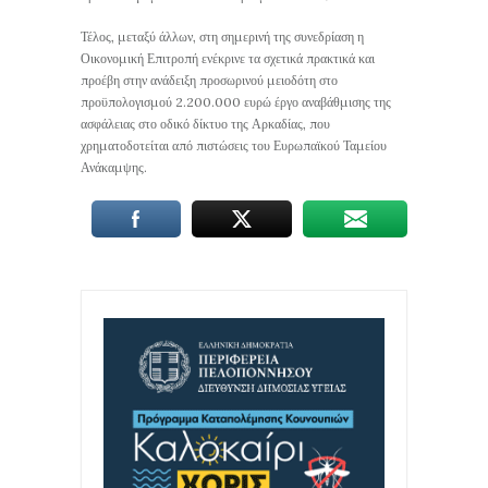
Τέλος, μεταξύ άλλων, στη σημερινή της συνεδρίαση η
Οικονομική Επιτροπή ενέκρινε τα σχετικά πρακτικά και
προέβη στην ανάδειξη προσωρινού μειοδότη στο
προϋπολογισμού 2.200.000 ευρώ έργο αναβάθμισης της
ασφάλειας στο οδικό δίκτυο της Αρκαδίας, που
χρηματοδοτείται από πιστώσεις του Ευρωπαϊκού Ταμείου
Ανάκαμψης.