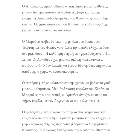
Ο Απόλλωνας προσπαθούσε να απειλήσει με αντεπιθέσεις,
με τον Αστέρα ωστόσο να καλύπτει άψογα και να μην
επιτρέπει στους ποδοσφαιριστές του Φέστα να φύγουν στην
κόντρα. Οι γηπεδούχοι ωστόσο βρήκαν την καλή τους στιγμή
και έφτασαν πολύ κοντά στο γκολ.
Ο Μπρούνο Άλβες έστειλε την μπάλα στο δοκάρι του
Τσιφτσή, με τον Φατιόν να στέλνει την μπάλα ελάχιστα άουτ
στο ριμπάουντ. Η καλύτερη στιγμή των γηπεδούχων στο 21ο
λεπτό. Οι Αρκάδες είχαν μερικές ακόμη καλές στιγμές,
ωστόσο το 0-0 δεν άλλαξε και έτσι οι δύο ομάδες πήγαν στα
αποδυτήρια χωρίς να έχουν σκοράρει…
Ο Αστέρας μπήκε καλύτερα στο ημίχρονο και βρήκε το γκολ
με το… καλησπέρα. Με μία άπιαστη κεφαλιά του Χερόνιμο
Μπαράλες στο 48ο λεπτό, οι Αρκάδες άνοιξαν το σκορ και
πήραν κεφάλι, με τον Αργεντινό να σημειώνει το 1-0.
Οι φιλοξενούμενοι έφεραν το παιχνίδι στα μέτρα τους και
έριξαν αρκετά τον ρυθμό, έχοντας μάλιστα και τον έλεγχο με
μερικές καλές στιγμές τις οποίες μπόρεσε να διαχειριστεί ο
Κότσαρης. Οι Αρκάδες δεν άφησαν την ομάδα του Φέστα να