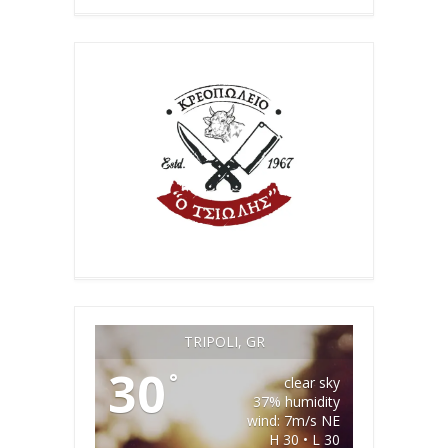
TRIPOLI, GR
30
°
clear sky
37% humidity
wind: 7m/s NE
H 30 • L 30