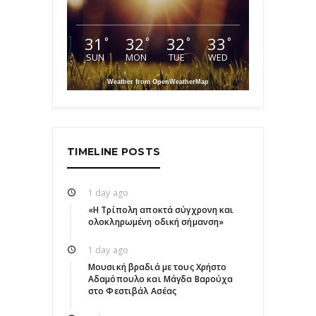
31
32
32
33
°
°
°
°
SUN
MON
TUE
WED
Weather from OpenWeatherMap
TIMELINE POSTS
1 day ago
«Η Τρίπολη αποκτά σύγχρονη και
ολοκληρωμένη οδική σήμανση»
1 day ago
Μουσική βραδιά με τους Χρήστο
Αδαμόπουλο και Μάγδα Βαρούχα
στο Φεστιβάλ Ασέας