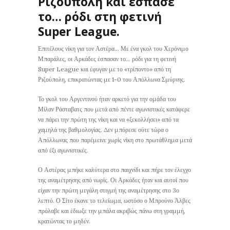
Ριζούπολη και έσπασε
το… ρόδι στη φετινή
Super League.
Επιτέλους νίκη για τον Αστέρα… Με ένα γκολ του Χερόνιμο
Μπαράλες, οι Αρκάδες έσπασαν το… ρόδι για τη φετινή
Super League και έφυγαν με το «τρίποντο» από τη
Ριζούπολη, επικρατώντας με 1-0 του Απόλλωνα Σμύρνης.
Το γκολ του Αργεντινού ήταν αρκετό για την ομάδα του
Μίλαν Ράσταβατς που μετά από πέντε αγωνιστικές κατάφερε
να πάρει την πρώτη της νίκη και να «ξεκολλήσει» από τα
χαμηλά της βαθμολογίας. Δεν μπόρεσε ούτε τώρα ο
Απόλλωνας που παρέμεινε χωρίς νίκη στο πρωτάθλημα μετά
από έξι αγωνιστικές.
Ο Αστέρας μπήκε καλύτερα στο παιχνίδι και πήρε τον έλεγχο
της αναμέτρησης από νωρίς. Οι Αρκάδες ήταν και αυτοί που
είχαν την πρώτη μεγάλη στιγμή της αναμέτρησης στο 3ο
λεπτό. Ο Σίτο έκανε το τελείωμα, ωστόσο ο Μπρούνο Άλβες
πρόλαβε και έδιωξε την μπάλα ακριβώς πάνω στη γραμμή,
κρατώντας το μηδέν.