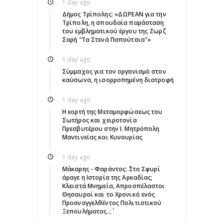
1 day ago
Δήμος Τρίπολης: «ΔΩΡΕΑΝ για την
Τρίπολη, η σπουδαία παράσταση
του εμβληματικού έργου της Ζωρζ
Σαρή "Τα Στενά Παπούτσια"»
1 day ago
Σύμμαχος για τον οργανισμό στον
καύσωνα, η ισορροπημένη διατροφή
1 day ago
Η εορτή της Μεταμορφώσεως του
Σωτήρος και χειροτονία
Πρεσβυτέρου στην Ι. Μητρόπολη
Μαντινείας και Κυνουρίας
1 day ago
Μάκαρης - Φαράντος: ΄΄Στο Σφυρί
άραγε η Ιστορία της Αρκαδίας;
Κλειστά Μνημεία, Απροσπέλαστοι
Θησαυροί και το Χρονικό ενός
Προαναγγελθέντος Πολιτιστικού
Ξεπουλήματος..;΄΄