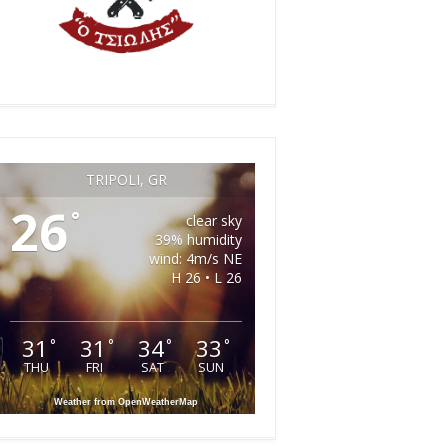
TRIPOLI, GR
26
°
clear sky
39% humidity
wind: 4m/s NE
H 26 • L 26
31
31
34
33
°
°
°
°
THU
FRI
SAT
SUN
Weather from OpenWeatherMap