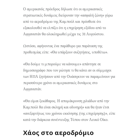
Ο αμερικανός πρόεδρος δήλωσε ότι οι αμερικανικές
στρατιωτικές δυνάμεις διεύρυναν την «ασφαλή ζώνη» γύρω
από το αεροδρόμιο της Καμπούλ και πρόσθεσε ότι
εξακολουθεί να ελπίζει ότι η επιχείρηση εξόδου από το
Αφγανιστάν θα ολοκληρωθεί μέχρι τις 31 Αυγούστου.
Ωστόσο, αφήνοντας ένα παράθυρο για παράταση της
προθεσμίας είπε: «Θα υπάρξουν συζητήσεις, υποθέτω».
«Θα δούμε τι μπορούμε να κάνουμε» απάντησε σε
δημοσιογράφο που τον ρώτησε τι θα κάνει αν οι σύμμαχοι
των ΗΠΑ ζητήσουν από την Ουάσιγκτον να παραμείνουν για
περισσότερο χρόνο οι αμερικανικές δυνάμεις στο
Αφγανιστάν.
«Θα είμαι ξεκάθαρος. Η απομάκρυνση χιλιάδων από την
Καμπούλ θα είναι σκληρή και οδυνηρή» και θα ήταν έτσι
«ανεξαρτήτως του χρόνου εκκίνησης (της επιχείρησης)», είπε
κατά την διάρκεια συνέντευξης Τύπου στον Λευκό Οίκο.
Χάος στο αεροδρόμιο