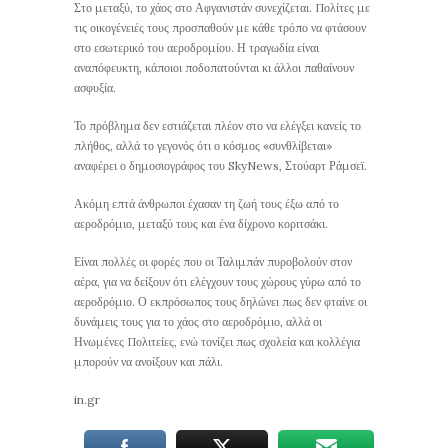
Στο μεταξύ, το χάος στο Αφγανιστάν συνεχίζεται. Πολίτες με
τις οικογένειές τους προσπαθούν με κάθε τρόπο να φτάσουν
στο εσωτερικό του αεροδρομίου. Η τραγωδία είναι
αναπόφευκτη, κάποιοι ποδοπατούνται κι άλλοι παθαίνουν
ασφυξία.
Το πρόβλημα δεν εστιάζεται πλέον στο να ελέγξει κανείς το
πλήθος, αλλά το γεγονός ότι ο κόσμος «συνθλίβεται»
αναφέρει ο δημοσιογράφος του SkyNews, Στούαρτ Ράμσεϊ.
Ακόμη επτά άνθρωποι έχασαν τη ζωή τους έξω από το
αεροδρόμιο, μεταξύ τους και ένα δίχρονο κοριτσάκι.
Είναι πολλές οι φορές που οι Ταλιμπάν πυροβολούν στον
αέρα, για να δείξουν ότι ελέγχουν τους χώρους γύρω από το
αεροδρόμιο. Ο εκπρόσωπος τους δηλώνει πως δεν φταίνε οι
δυνάμεις τους για το χάος στο αεροδρόμιο, αλλά οι
Ηνωμένες Πολιτείες, ενώ τονίζει πως σχολεία και κολλέγια
μπορούν να ανοίξουν και πάλι.
in.gr