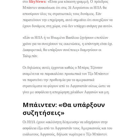
στο
SkyNews
: «Είναι μια κόκκινη γραμμή. Ο πρόεδρος
Μπάιντεν ανακοίνωσε ότι στις 31 Αυγούστου οι ΗΠΑ θα
αποσύρουν όλες τις στρατιωτικές τους δυνάμεις. Εάν
παρατείνουν την επιχείρηση, αυτό σημαίνει ότι συνεχίζουν να
έχουν δυνάμεις στη χώρα, ενώ δεν υπάρχει ανάγκη για αυτό».
«Εάν οι ΗΠΑ ή το Ηνωμένο Βασίλειο ζητήσουν επιπλέον
χρόνο για να συνεχίσουν τις εκκενώσεις, η απάντηση είναι όχι.
Διαφορετικά, θα υπάρξουν συνέπειες» διαμηνύουν οι
Ταλιμπάν.
Οι δηλώσεις αυτές έρχονται καθώς ο Μπόρις Τζόνσον
αναμένεται να παρακαλέσει προσωπικά τον Τζο Μπάιντεν
να παρατείνει την προθεσμία για τα αμερικανικά
στρατεύματα να φύγουν από το Αφγανιστάν ούτως ώστε να
γίνει με ασφάλεια η αποχώρηση χιλιάδων Αφγανών και μη.
Μπάιντεν: «Θα υπάρξουν
συζητήσεις»
Οι ΗΠΑ έχουν «ακλόνητη δέσμευση» να οδηγήσουν στην
ασφάλεια έξω από το Αφγανιστάν τους Αμερικανούς και του
ευάλωτους Αφγανούς, δήλωσε νωρίτερα ο Τζο Μπάιντεν.