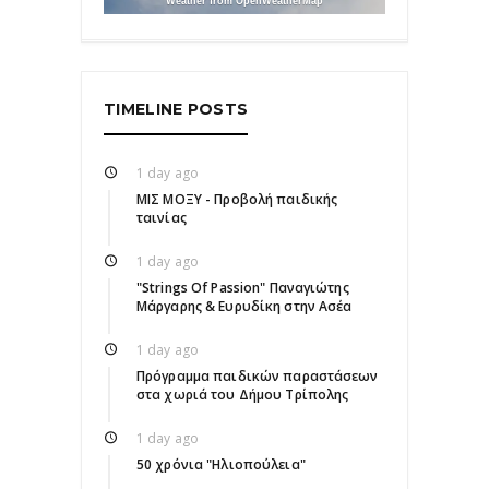
Weather from OpenWeatherMap
TIMELINE POSTS
1 day ago
ΜΙΣ ΜΟΞΥ - Προβολή παιδικής
ταινίας
1 day ago
"Strings Of Passion" Παναγιώτης
Μάργαρης & Ευρυδίκη στην Ασέα
1 day ago
Πρόγραμμα παιδικών παραστάσεων
στα χωριά του Δήμου Τρίπολης
1 day ago
50 χρόνια "Ηλιοπούλεια"