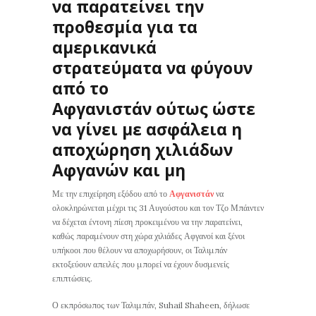
να παρατείνει την
προθεσμία για τα
αμερικανικά
στρατεύματα να φύγουν
από το
Αφγανιστάν ούτως ώστε
να γίνει με ασφάλεια η
αποχώρηση χιλιάδων
Αφγανών και μη
Με την επιχείρηση εξόδου από το
Αφγανιστάν
να
ολοκληρώνεται μέχρι τις 31 Αυγούστου και τον Τζο Μπάιντεν
να δέχεται έντονη πίεση προκειμένου να την παρατείνει,
καθώς παραμένουν στη χώρα χιλιάδες Αφγανοί και ξένοι
υπήκοοι που θέλουν να αποχωρήσουν, οι Ταλιμπάν
εκτοξεύουν απειλές που μπορεί να έχουν δυσμενείς
επιπτώσεις.
Ο εκπρόσωπος των Ταλιμπάν, Suhail Shaheen, δήλωσε