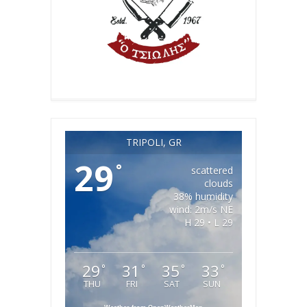
TRIPOLI, GR
29
°
scattered
clouds
38% humidity
wind: 2m/s NE
H 29 • L 29
29
31
35
33
°
°
°
°
THU
FRI
SAT
SUN