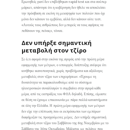
Ερωτηθείς γιατί δεν επιβλήθηκαν rapid test και στα σούπερ
μάρκετ, απάντησε ότι η κυβέρνηση δεν ήθελε να αποκλείσει
την πρόσβαση σε εκείνη τη μειοψηφία των πολιτών που όχι
μόνο δεν κάνουν το εμβόλιο, αλλά δεν κάνουν ούτε τεστ.
«Αυτούς τους ανθρώπους δεν μπορείς να τους αφήσεις να
πεθάνουν της πείνας», τόνισε.
Δεν υπήρξε σημαντική
μεταβολή στον τζίρο
Σε ό,τι αφορά στην εικόνα της αγοράς από την πρώτη μέρα
εφαρμογής των μέτρων, ο υπουργός Ανάπτυξης ανέφερε ότι
κινήθηκε ικανοποιητικά, χωρίς προβλήματα και αξιόλογες
μεταβολές στον τζίρο των επιχειρήσεων. «Έχουμε τη
δυνατότητα να παρακολουθούμε από το σύστημα
ηλεκτρονικών συναλλαγών τι συμβαίνει στην αγορά κάθε
μέρα, από τις εισπράξεις του ΦΠΑ δηλαδή. Επίσης, είμαστε
σε θέση να έχουμε επικοινωνία με πάρα πολλά καταστήματα
σε όλη την Ελλάδα. Η πρώτη μέρα εφαρμογής των μέτρων
δεν είχε την επίπτωση που οι εκπρόσωποι των εμπόρων
διαφήμιζαν τις προηγούμενες μέρες. Δεν υπήρξε σημαντική
μεταβολή στον τζίρο του Σαββάτου της 6ης Νοεμβρίου με το
Σάββατο της 30ης Οκτωβρίου. Μάλιστα, με πελάτες που