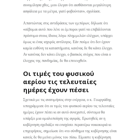
συνομίλησα χθες, μου έλεγαν ότι αισθάνονται μεγαλύτερη
ασφάλεια με τα μέτρα, γιατί φοβούνταν», σχολίασε.
Απαντώντας στις αντιδράσεις των εμπόρων, δήλωσε ότι
«σέβομαι αυτό που λένε οι έμποροι γιατί να επιβάλλονται
πρόστιμα στους ίδιους λόγω πλημμελών ελέγχων, υπάρχει
όμως κι ένας ισχυρός αντίλογος. Εάν πούμε ότι δεν έχουν
καμία ευθύνη τα καταστήματα, κανένας δε θα κάνει έλεγχο.
Αν κανένας δεν κάνει έλεγχο, ο βασικός στόχος που είναι ο
έλεγχος της πανδημίας, δε θα επιτευχθεί».
Οι τιμές του φυσικού
αερίου τις τελευταίες
ημέρες έχουν πέσει
Σχετικά με τις ανατιμήσεις στην ενέργεια, ο κ. Γεωργιάδης
υπογράμμισε ότι οι τιμές του φυσικού αερίου τις τελευταίες
ημέρες έχουν πέσει κι αν αυτό συνεχιστεί, σύντομα θα
υπάρξει μια ομαλοποίηση της αγοράς. Ερωτηθείς αν η
κυβέρνηση σχεδιάζει να ενισχύσει περαιτέρω νοικοκυριά κι
επιχειρήσεις, σημείωσε ότι «το σύνθημα της κυβέρνησης είναι
κανείς δε θα μείνει μόνος του πίσω. Είμαστε η κυβέρνηση