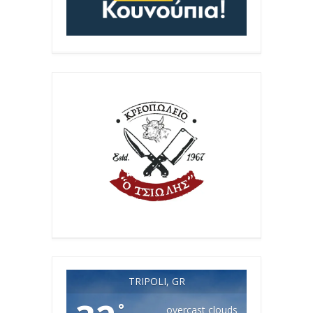
TRIPOLI, GR
°
overcast clouds