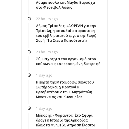
Αδαμόπουλο και Μάγδα Βαρούχα
στο Φεστιβάλ Ασέας
22 hours ago
Δήμος Τρίπολης: «ΔΩΡΕΑΝ για την
Τρίπολη, η σπουδαία παράσταση
του εμβληματικού έργου της Ζωρζ
Σαρή "Τα Στενά Παπούτσια"»
23 hours ago
Σύμμαχος για τον οργανισμό στον
καύσωνα, η ισορροπημένη διατροφή
1 day ago
Η εορτή της Μεταμορφώσεως του
Σωτήρος και χειροτονία
Πρεσβυτέρου στην Ι. Μητρόπολη
Μαντινείας και Κυνουρίας
1 day ago
Μάκαρης - Φαράντος: ΄΄Στο Σφυρί
άραγε η Ιστορία της Αρκαδίας;
Κλειστά Μνημεία, Απροσπέλαστοι