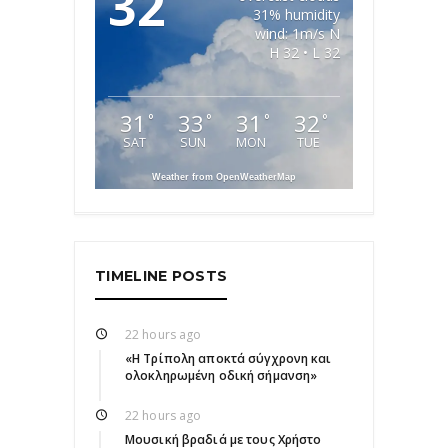
32
31% humidity
wind: 1m/s N
H 32 • L 32
31
33
31
32
°
°
°
°
SAT
SUN
MON
TUE
Weather from OpenWeatherMap
TIMELINE POSTS
22 hours ago
«Η Τρίπολη αποκτά σύγχρονη και
ολοκληρωμένη οδική σήμανση»
22 hours ago
Μουσική βραδιά με τους Χρήστο