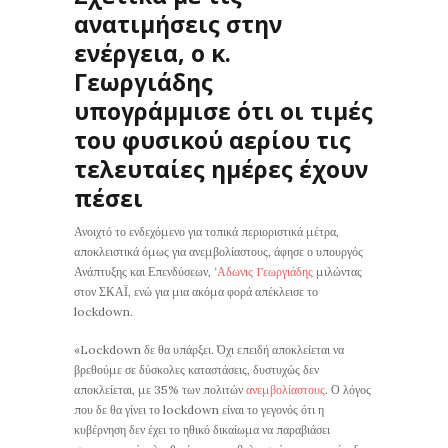
ανατιμήσεις στην
ενέργεια, ο κ.
Γεωργιάδης
υπογράμμισε ότι οι τιμές
του φυσικού αερίου τις
τελευταίες ημέρες έχουν
πέσει
Ανοιχτό το ενδεχόμενο για τοπικά περιοριστικά μέτρα,
αποκλειστικά όμως για ανεμβολίαστους, άφησε ο υπουργός
Ανάπτυξης και Επενδύσεων,
‘Αδωνις Γεωργιάδης
μιλώντας
στον ΣΚΑΪ, ενώ για μια ακόμα φορά απέκλεισε το
lockdown.
«Lockdown δε θα υπάρξει. Όχι επειδή αποκλείεται να
βρεθούμε σε δύσκολες καταστάσεις, δυστυχώς δεν
αποκλείεται, με 35% των πολιτών
ανεμβολίαστους
. Ο λόγος
που δε θα γίνει το lockdown είναι το γεγονός ότι η
κυβέρνηση δεν έχει το ηθικό δικαίωμα να παραβιάσει