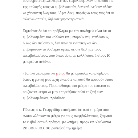
συνταγματικές ελευθερίες των εμβολιασμένων, οι οποίοι δια
της επιλογής τους να εμβολιαστούν, δεν κινδυνεύουν πλέον
να χάσουν τη ζωή τους. ‘Αρα, δεν μπορείς να τους πεις ότι σε
“κλείνω σπίτι”», δήλωσε χαρακτηριστικά.
Σημείωσε δε ότι το πρόβλημα με την πανδημία είναι ότι οι
εμβολιασμένοι και κολλάνε και μπορούν να μεταδώσουν,
όμως δεν πεθαίνουν, δεν πάνε σε εντατική και δεν
επιβαρύνουν το σύστημα υγείας σε αντίθεση με τους
ανεμβολίαστους, που όπως είπε, αν κολλήσουν, 1 στους 10
μπορεί να πεθάνει.
«Τοπικά περιοριστικά
μέτρα
θα μπορούσαν να υπάρξουν,
όμως η γενική μας αρχή είναι ότι και αυτά θα αφορούν στους
ανεμβολίαστους. Προσπαθούμε στο μέτρο του εφικτού τα
οριζόντια μέτρα να μην επηρεάζουν πολύ τη ζωή των
εμβολιασμένων», πρόσθεσε.
Πάντως, ο κ. Γεωργιάδης επισήμανε ότι από τη μέρα που
ανακοινώθηκαν τα μέτρα για τους ανεμβολίαστους, ξαφνικά
το εμβολιαστικό πρόγραμμα «πήρε μπρος» και κλείνονται
20.000-30.000 ραντεβού την ημέρα.