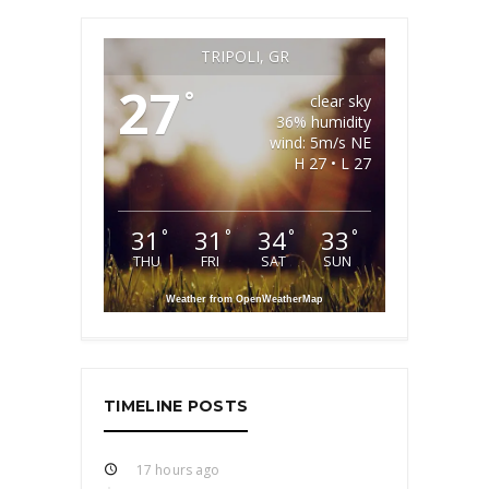
TRIPOLI, GR
27
°
clear sky
36% humidity
wind: 5m/s NE
H 27 • L 27
31
31
34
33
°
°
°
°
THU
FRI
SAT
SUN
Weather from OpenWeatherMap
TIMELINE POSTS
17 hours ago