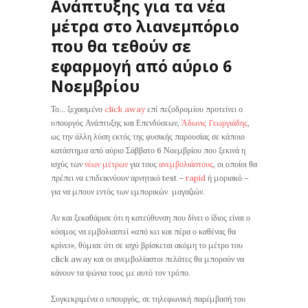
Ανάπτυξης για τα νέα
μέτρα στο λιανεμπόριο
που θα τεθούν σε
εφαρμογή από αύριο 6
Νοεμβρίου
Το… ξεχασμένο
click away
επί πεζοδρομίου προτείνει ο
υπουργός Ανάπτυξης και Επενδύσεων,
Άδωνις Γεωργιάδης
,
ως την άλλη λύση εκτός της φυσικής παρουσίας σε κάποιο
κατάστημα από αύριο Σάββατο 6 Νοεμβρίου που ξεκινά η
ισχύς των
νέων μέτρων
για τους
ανεμβολιάστους
, οι οποίοι θα
πρέπει να επιδεικνύουν αρνητικό test –
rapid
ή μοριακό –
για να μπουν εντός των εμπορικών μαγαζιών.
Αν και ξεκαθάρισε ότι η κατεύθυνση που δίνει ο ίδιος είναι ο
κόσμος να εμβολιαστεί «από κει και πέρα ο καθένας θα
κρίνει», θύμισε ότι σε ισχύ βρίσκεται ακόμη το μέτρο του
click away και οι ανεμβολίαστοι πελάτες θα μπορούν να
κάνουν τα ψώνια τους με αυτό τον τρόπο.
Συγκεκριμένα ο υπουργός, σε τηλεφωνική παρέμβασή του