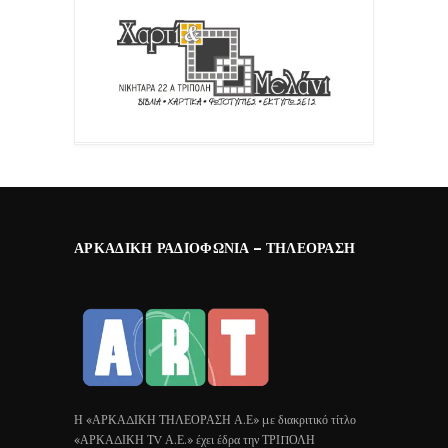
ΑΡΚΑΔΙΚΉ ΡΑΔΙΟΦΩΝΊΑ – ΤΗΛΕΌΡΑΣΗ
Η «ΑΡΚΑΔΙΚΗ ΤΗΛΕΟΡΑΣΗ Α.Ε» με διακριτικό τίτλο
«ΑΡΚΑΔΙΚΗ ΤV Α.Ε.» έχει έδρα την ΤΡΙΠΟΛΗ