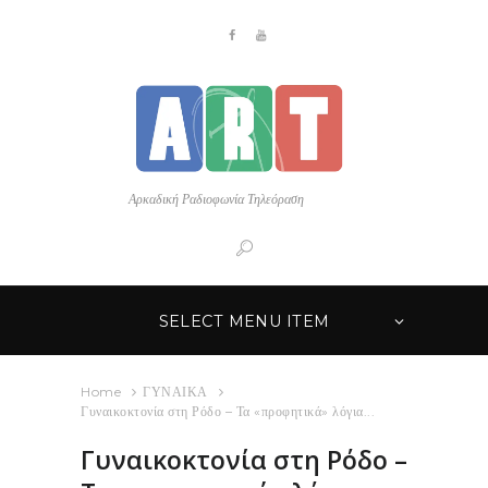
Αρκαδική Ραδιοφωνία Τηλεόραση
SELECT MENU ITEM
Home
ΓΥΝΑΙΚΑ
Γυναικοκτονία στη Ρόδο – Τα «προφητικά» λόγια...
Γυναικοκτονία στη Ρόδο –