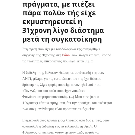
πράγματα, με πιέζει
πάρα πολύ» τής είχε
εκμυστηρευτεί η
31χρονη λίγο διάστημα
μετά τη συγκατοίκηση
Στη σχέση που είχε με τον δολοφόνο της αναφέρθηκε
συγγενής της 31χρονης στη
Ρόδο
, ενώ μίλησε και για μία από
τις τελευταίες επικοινωνίες που είχε με το θύμα.
Η ξαδέλφη της δολοφονηθείσας, σε συνέντευξή της στον
ΑΝΤ1, μίλησε για τις εντυπώσεις που της έχει δώσει ο
δράστης τις λίγες φορές που είχε συναντηθεί μαζί του.
«Τον γνώρισα στο σπίτι που είχαν νοικιάσει.
Φαινόταν υπερπροστατευτικός. (…) Μου είπε (σ.σ. ο
40χρονος) κάποια πράγματα, ότι την προσέχει, και σκέφτηκα
πως σαν μεγαλύτερος είναι προστατευτικός» είπε.
Ενημέρωσε πως ζούσαν μαζί λιγότερο από δύο μήνες, όταν
αποφάσισε η ξαδέλφη της να τελειώσει τη σχέση. Ο
40χρονος, όπως είπε, «όταν έμειναν μαζί, άρχισε να