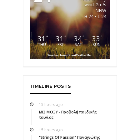
wind: 2m/s
NNW
H 24 • L 24
31
31
34
33
°
°
°
°
THU
FRI
SAT
SUN
Weather from OpenWeatherMap
TIMELINE POSTS
15 hours ago
ΜΙΣ ΜΟΞΥ - Προβολή παιδικής
ταινίας
15 hours ago
"Strings Of Passion" Παναγιώτης