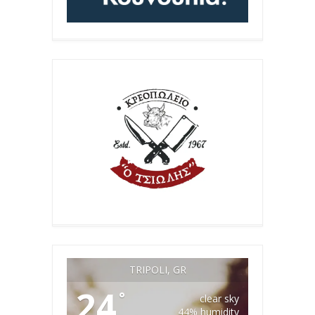
TRIPOLI, GR
24
°
clear sky
44% humidity