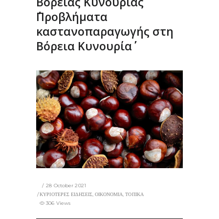
Βόρειας Κυνουρίας
΄΄Προβλήματα
καστανοπαραγωγής στη
Βόρεια Κυνουρία΄΄
28 October 2021
ΚΥΡΙΟΤΕΡΕΣ ΕΙΔΗΣΕΙΣ
,
ΟΙΚΟΝΟΜΙΑ
,
ΤΟΠΙΚΑ
306 Views