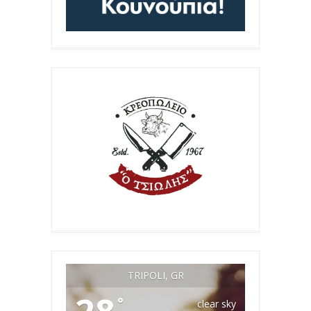
TRIPOLI, GR
°
clear sky