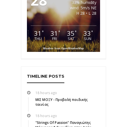
28
33% humidity
wind: 5m/s NE
H 28 • L 28
31
31
35
33
°
°
°
°
THU
FRI
SAT
SUN
Weather from OpenWeatherMap
TIMELINE POSTS
18 hours ago
ΜΙΣ ΜΟΞΥ - Προβολή παιδικής
ταινίας
18 hours ago
"Strings Of Passion" Παναγιώτης