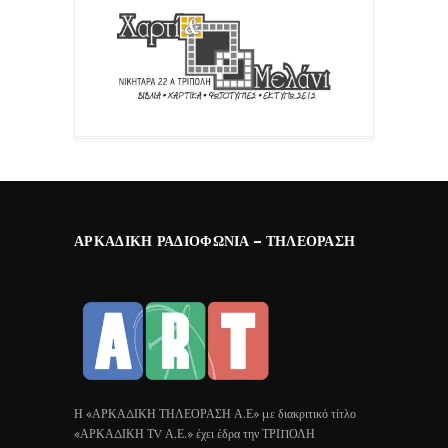
ΑΡΚΑΔΙΚΉ ΡΑΔΙΟΦΩΝΊΑ – ΤΗΛΕΌΡΑΣΗ
Η «ΑΡΚΑΔΙΚΗ ΤΗΛΕΟΡΑΣΗ Α.Ε» με διακριτικό τίτλο
«ΑΡΚΑΔΙΚΗ ΤV Α.Ε.» έχει έδρα την ΤΡΙΠΟΛΗ