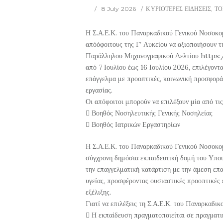
8 July 2026
ΚΥΡΙΟΤΕΡΕΣ ΕΙΔΗΣΕΙΣ
,
ΤΟ
Η Σ.Α.Ε.Κ. του Παναρκαδικού Γενικού Νοσοκομ
απόόφοιτους της Γ’ Λυκείου να αξιοποιήσουν 
Παράλληλου Μηχανογραφικού Δελτίου https
από 7 Ιουλίου έως 16 Ιουλίου 2026, επιλέγοντ
επάγγελμα με προοπτικές, κοινωνική προσφορά
εργασίας.
Οι απόφοιτοι μπορούν να επιλέξουν μία από τις
 Βοηθός Νοσηλευτικής Γενικής Νοσηλείας
 Βοηθός Ιατρικών Εργαστηρίων
Η Σ.Α.Ε.Κ. του Παναρκαδικού Γενικού Νοσοκο
σύγχρονη δημόσια εκπαιδευτική δομή του Υπου
την επαγγελματική κατάρτιση με την άμεση επα
υγείας, προσφέροντας ουσιαστικές προοπτικές
εξέλιξης.
Γιατί να επιλέξεις τη Σ.Α.Ε.Κ. του Παναρκαδι
 Η εκπαίδευση πραγματοποιείται σε πραγματι