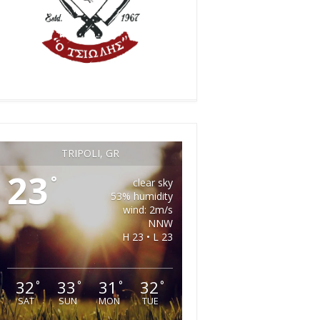
TRIPOLI, GR
23
°
clear sky
53% humidity
wind: 2m/s
NNW
H 23 • L 23
32
33
31
32
°
°
°
°
SAT
SUN
MON
TUE