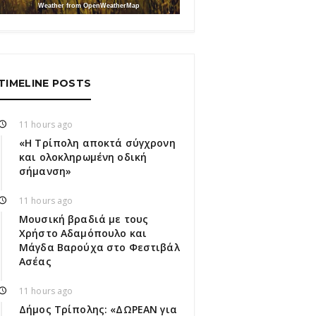
Weather from OpenWeatherMap
TIMELINE POSTS
11 hours ago
«Η Τρίπολη αποκτά σύγχρονη
και ολοκληρωμένη οδική
σήμανση»
11 hours ago
Μουσική βραδιά με τους
Χρήστο Αδαμόπουλο και
Μάγδα Βαρούχα στο Φεστιβάλ
Ασέας
11 hours ago
Δήμος Τρίπολης: «ΔΩΡΕΑΝ για