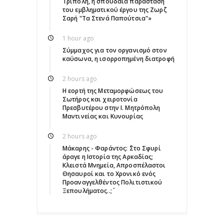
Τρίπολη, η σπουδαία παράσταση
του εμβληματικού έργου της Ζωρζ
Σαρή "Τα Στενά Παπούτσια"»
1 hour ago
Σύμμαχος για τον οργανισμό στον
καύσωνα, η ισορροπημένη διατροφή
2 hours ago
Η εορτή της Μεταμορφώσεως του
Σωτήρος και χειροτονία
Πρεσβυτέρου στην Ι. Μητρόπολη
Μαντινείας και Κυνουρίας
2 hours ago
Μάκαρης - Φαράντος: ΄΄Στο Σφυρί
άραγε η Ιστορία της Αρκαδίας;
Κλειστά Μνημεία, Απροσπέλαστοι
Θησαυροί και το Χρονικό ενός
Προαναγγελθέντος Πολιτιστικού
Ξεπουλήματος..;΄΄