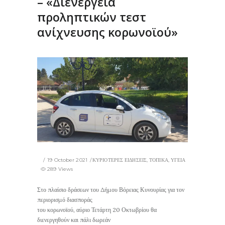
– «Διενέργεια
προληπτικών τεστ
ανίχνευσης κορωνοϊού»
19 October 2021
ΚΥΡΙΟΤΕΡΕΣ ΕΙΔΗΣΕΙΣ
,
ΤΟΠΙΚΑ
,
ΥΓΕΙΑ
289 Views
Στο πλαίσιο δράσεων του Δήμου Βόρειας Κυνουρίας για τον
περιορισμό διασποράς
του κορωνοϊού, αύριο Τετάρτη 20 Οκτωβρίου θα
διενεργηθούν και πάλι δωρεάν