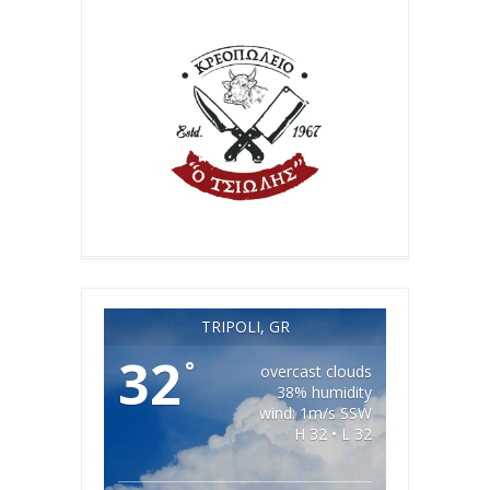
TRIPOLI, GR
32
°
overcast clouds
38% humidity
wind: 1m/s SSW
H 32 • L 32