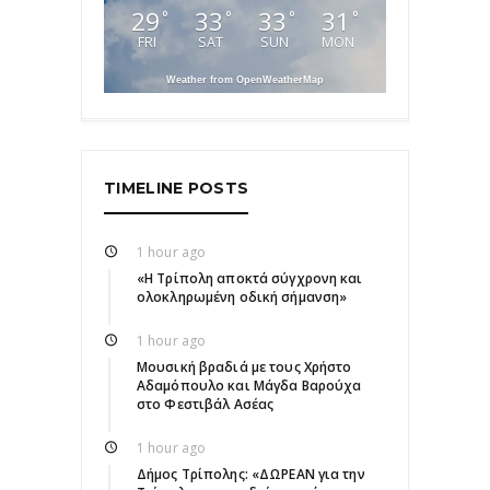
29
33
33
31
°
°
°
°
FRI
SAT
SUN
MON
Weather from OpenWeatherMap
TIMELINE POSTS
1 hour ago
«Η Τρίπολη αποκτά σύγχρονη και
ολοκληρωμένη οδική σήμανση»
1 hour ago
Μουσική βραδιά με τους Χρήστο
Αδαμόπουλο και Μάγδα Βαρούχα
στο Φεστιβάλ Ασέας
1 hour ago
Δήμος Τρίπολης: «ΔΩΡΕΑΝ για την