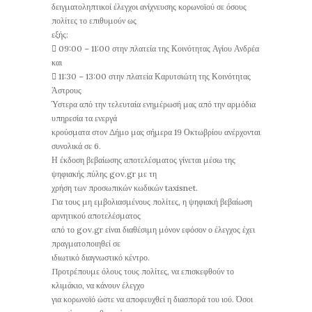
δειγματοληπτικοί έλεγχοι ανίχνευσης κορωνοϊού σε όσους
πολίτες το επιθυμούν ως
εξής:
 09:00 – 11:00 στην πλατεία της Κοινότητας Αγίου Ανδρέα
και
 11:30 – 13:00 στην πλατεία Καρυτσιώτη της Κοινότητας
Άστρους
Ύστερα από την τελευταία ενημέρωσή μας από την αρμόδια
υπηρεσία τα ενεργά
κρούσματα στον Δήμο μας σήμερα 19 Οκτωβρίου ανέρχονται
συνολικά σε 6.
Η έκδοση βεβαίωσης αποτελέσματος γίνεται μέσω της
ψηφιακής πύλης gov.gr με τη
χρήση των προσωπικών κωδικών taxisnet.
Για τους μη εμβολιασμένους πολίτες, η ψηφιακή βεβαίωση
αρνητικού αποτελέσματος
από το gov.gr είναι διαθέσιμη μόνον εφόσον ο έλεγχος έχει
πραγματοποιηθεί σε
ιδιωτικό διαγνωστικό κέντρο.
Προτρέπουμε όλους τους πολίτες, να επισκεφθούν το
κλιμάκιο, να κάνουν έλεγχο
για κορωνοϊό ώστε να αποφευχθεί η διασπορά του ιού. Όσοι