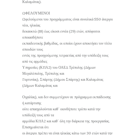
Καλαμάτας).
ΩΦΕΛΟΥΜΕΝΟΙ
Ωφελούμενοι του προγράμματος είναι συνολικά 550 άνεργοι
νέοι, ηλικίας
δεκαοκτώ (18) έως είκοσι εννέα (29) ετών, απόφοιτοι
οποιασδήποτε
εκπαιδευτικής βαθμίδας, οι οποίοι έχουν αποκτήσει τον τίτλο
σπουδών τους
εντός της προηγούμενης τετραετίας από την υπόδειξη τους
από τις αρμόδιες
Υπηρεσίες (ΚΠΑ2) του ΟΑΕΔ Τρίπολης (Δήμων
Μεγαλόπολης, Τρίπολης και
Γορτυνίας), Σπάρτης (Δήμου Σπάρτης) και Καλαμάτας
(Δήμων Καλαμάτας και
Οιχαλίας), και δεν συμμετέχουν σε πρόγραμμα εκπαίδευσης
ή κατάρτισης
ούτε απασχολούνται καθ΄ οιονδήποτε τρόπο κατά την
υπόδειξή τους από τα
αρμόδια ΚΠΑ2 και καθ΄ όλη την διάρκεια της προεργασίας.
Επισημαίνεται ότι
οι άνεργοι πρέπει να είναι ηλικίας κάτω των 30 ετών κατά την