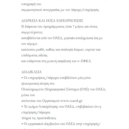
υπογραφή του
συμφωνητικού συνεργασίας με τον πάροχο/επιχείρηση.
ΔΙΑΡΚΕΙΑ ΚΑΙ ΠΟΣΑ ΕΠΙΧΟΡΗΓΗΣΗΣ
Η διάρκεια του προγράμματος είναι 7 μήνες και στους
συμμετέχοντες
καταβάλλεται από τον ΟΑΕΔ, μηνιαία αποζημίωση ίση με
τον νόμιμο
κατώτατο μισθό, καθώς και αναλογία δώρων, εορτών και
επιδόματος αδείας
και υπάγονται στη μεικτή ασφάλιση του e-ΕΦΚΑ.
ΔΙΑΔΙΚΑΣΙΑ
• Οι επιχειρήσεις/πάροχοι υποβάλλουν μία μόνο
ηλεκτρονική αίτηση στο
Ολοκληρωμένο Πληροφοριακό Σύστημα (ΟΠΣ) του ΟΑΕΔ,
μέσω του
ιστότοπου του Οργανισμού www.oaed.gr
• Το τμήμα Απασχόλησης του ΟΑΕΔ, επιβεβαιώνει ότι η
επιχείρηση/πάροχος
πληροί τις προϋποθέσεις
• Οι εργασιακοί σύμβουλοι του ΟΑΕΔ στην επιχείρηση/