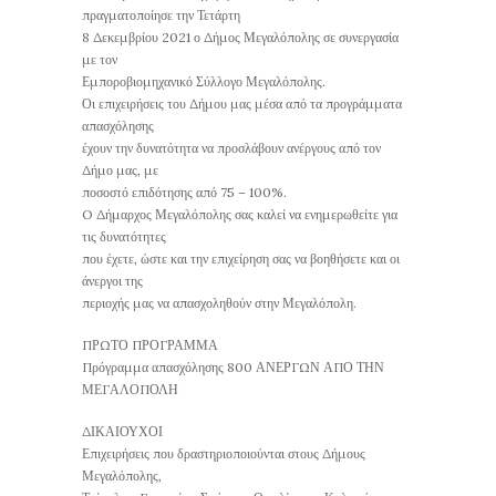
πραγματοποίησε την Τετάρτη
8 Δεκεμβρίου 2021 ο Δήμος Μεγαλόπολης σε συνεργασία
με τον
Εμποροβιομηχανικό Σύλλογο Μεγαλόπολης.
Οι επιχειρήσεις του Δήμου μας μέσα από τα προγράμματα
απασχόλησης
έχουν την δυνατότητα να προσλάβουν ανέργους από τον
Δήμο μας, με
ποσοστό επιδότησης από 75 – 100%.
O Δήμαρχος Μεγαλόπολης σας καλεί να ενημερωθείτε για
τις δυνατότητες
που έχετε, ώστε και την επιχείρηση σας να βοηθήσετε και οι
άνεργοι της
περιοχής μας να απασχοληθούν στην Μεγαλόπολη.
ΠΡΩΤΟ ΠΡΟΓΡΑΜΜΑ
Πρόγραμμα απασχόλησης 800 ΑΝΕΡΓΩΝ ΑΠΟ ΤΗΝ
ΜΕΓΑΛΟΠΟΛΗ
ΔΙΚΑΙΟΥΧΟΙ
Επιχειρήσεις που δραστηριοποιούνται στους Δήμους
Μεγαλόπολης,