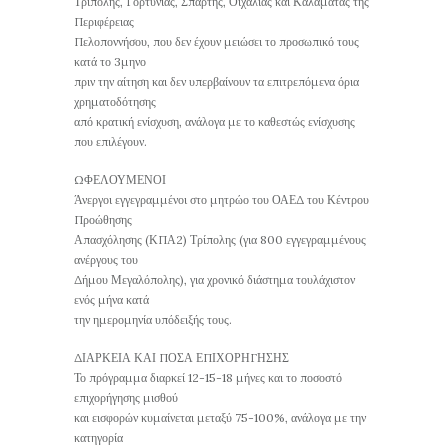
Τρίπολης, Γορτυνίας, Σπάρτης, Οιχαλίας και Καλαμάτας της
Περιφέρειας
Πελοποννήσου, που δεν έχουν μειώσει το προσωπικό τους
κατά το 3μηνο
πριν την αίτηση και δεν υπερβαίνουν τα επιτρεπόμενα όρια
χρηματοδότησης
από κρατική ενίσχυση, ανάλογα με το καθεστώς ενίσχυσης
που επιλέγουν.
ΩΦΕΛΟΥΜΕΝΟΙ
Άνεργοι εγγεγραμμένοι στο μητρώο του ΟΑΕΔ του Κέντρου
Προώθησης
Απασχόλησης (ΚΠΑ2) Τρίπολης (για 800 εγγεγραμμένους
ανέργους του
Δήμου Μεγαλόπολης), για χρονικό διάστημα τουλάχιστον
ενός μήνα κατά
την ημερομηνία υπόδειξής τους.
ΔΙΑΡΚΕΙΑ ΚΑΙ ΠΟΣΑ ΕΠΙΧΟΡΗΓΗΣΗΣ
Το πρόγραμμα διαρκεί 12-15-18 μήνες και το ποσοστό
επιχορήγησης μισθού
και εισφορών κυμαίνεται μεταξύ 75-100%, ανάλογα με την
κατηγορία