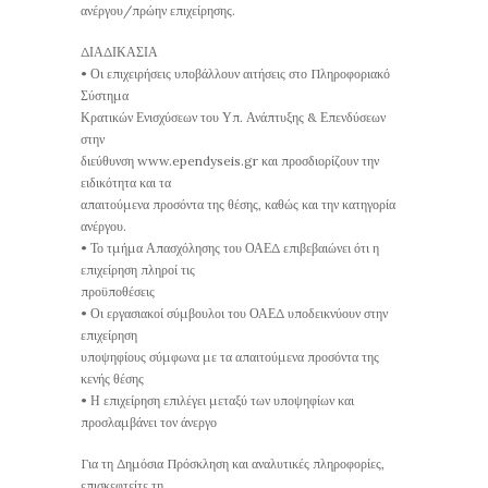
ανέργου/πρώην επιχείρησης.
ΔΙΑΔΙΚΑΣΙΑ
• Οι επιχειρήσεις υποβάλλουν αιτήσεις στο Πληροφοριακό
Σύστημα
Κρατικών Ενισχύσεων του Υπ. Ανάπτυξης & Επενδύσεων
στην
διεύθυνση www.ependyseis.gr και προσδιορίζουν την
ειδικότητα και τα
απαιτούμενα προσόντα της θέσης, καθώς και την κατηγορία
ανέργου.
• Το τμήμα Απασχόλησης του ΟΑΕΔ επιβεβαιώνει ότι η
επιχείρηση πληροί τις
προϋποθέσεις
• Οι εργασιακοί σύμβουλοι του ΟΑΕΔ υποδεικνύουν στην
επιχείρηση
υποψηφίους σύμφωνα με τα απαιτούμενα προσόντα της
κενής θέσης
• Η επιχείρηση επιλέγει μεταξύ των υποψηφίων και
προσλαμβάνει τον άνεργο
Για τη Δημόσια Πρόσκληση και αναλυτικές πληροφορίες,
επισκεφτείτε τη