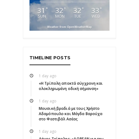
31
32
32
33
°
°
°
°
SUN
MON
TUE
WED
Weather from OpenWeatherMap
TIMELINE POSTS
1 day ago
«Η Τρίπολη αποκτά σύγχρονη και
ολοκληρωμένη οδική σήμανση»
1 day ago
Μουσική βραδιά με τους Χρήστο
Αδαμόπουλο και Μάγδα Βαρούχα
στο Φεστιβάλ Ασέας
1 day ago
Δήμος Τρίπολης: «ΔΩΡΕΑΝ για την