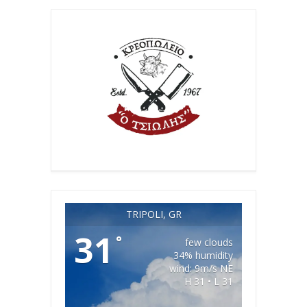
TRIPOLI, GR
31
°
few clouds
34% humidity
wind: 9m/s NE
H 31 • L 31