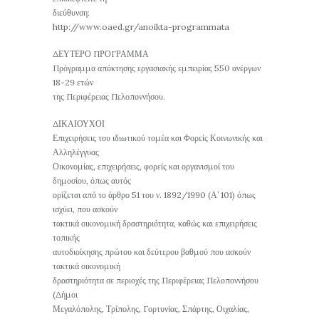
διεύθυνση:
http://www.oaed.gr/anoikta-programmata
ΔΕΥΤΕΡΟ ΠΡΟΓΡΑΜΜΑ
Πρόγραμμα απόκτησης εργασιακής εμπειρίας 550 ανέργων
18-29 ετών
της Περιφέρειας Πελοποννήσου.
ΔΙΚΑΙΟΥΧΟΙ
Επιχειρήσεις του ιδιωτικού τομέα και Φορείς Κοινωνικής και
Αλληλέγγυας
Οικονομίας, επιχειρήσεις, φορείς και οργανισμοί του
δημοσίου, όπως αυτός
ορίζεται από το άρθρο 51 του ν. 1892/1990 (Α’ 101) όπως
ισχύει, που ασκούν
τακτικά οικονομική δραστηριότητα, καθώς και επιχειρήσεις
τοπικής
αυτοδιοίκησης πρώτου και δεύτερου βαθμού που ασκούν
τακτικά οικονομική
δραστηριότητα σε περιοχές της Περιφέρειας Πελοποννήσου
(Δήμοι
Μεγαλόπολης, Τρίπολης, Γορτυνίας, Σπάρτης, Οιχαλίας,