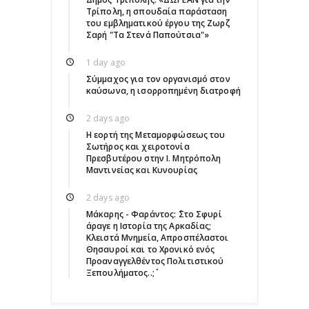
Τρίπολη, η σπουδαία παράσταση
του εμβληματικού έργου της Ζωρζ
Σαρή "Τα Στενά Παπούτσια"»
1 day ago
Σύμμαχος για τον οργανισμό στον
καύσωνα, η ισορροπημένη διατροφή
2 days ago
Η εορτή της Μεταμορφώσεως του
Σωτήρος και χειροτονία
Πρεσβυτέρου στην Ι. Μητρόπολη
Μαντινείας και Κυνουρίας
2 days ago
Μάκαρης - Φαράντος: ΄΄Στο Σφυρί
άραγε η Ιστορία της Αρκαδίας;
Κλειστά Μνημεία, Απροσπέλαστοι
Θησαυροί και το Χρονικό ενός
Προαναγγελθέντος Πολιτιστικού
Ξεπουλήματος..;΄΄