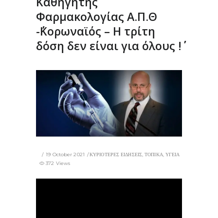
Καθηγητής
Φαρμακολογίας Α.Π.Θ
-΄΄Κορωναϊός – Η τρίτη
δόση δεν είναι για όλους !΄΄
19 October 2021
ΚΥΡΙΟΤΕΡΕΣ ΕΙΔΗΣΕΙΣ
,
ΤΟΠΙΚΑ
,
ΥΓΕΙΑ
372 Views