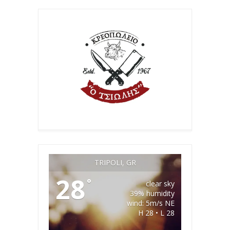
TRIPOLI, GR
28
°
clear sky
39% humidity
wind: 5m/s NE
H 28 • L 28