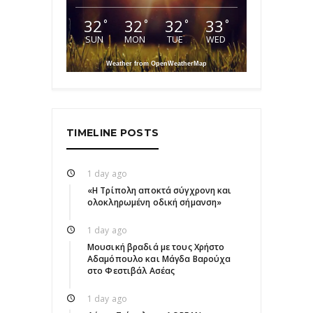
32
32
32
33
°
°
°
°
SUN
MON
TUE
WED
Weather from OpenWeatherMap
TIMELINE POSTS
1 day ago
«Η Τρίπολη αποκτά σύγχρονη και
ολοκληρωμένη οδική σήμανση»
1 day ago
Μουσική βραδιά με τους Χρήστο
Αδαμόπουλο και Μάγδα Βαρούχα
στο Φεστιβάλ Ασέας
1 day ago