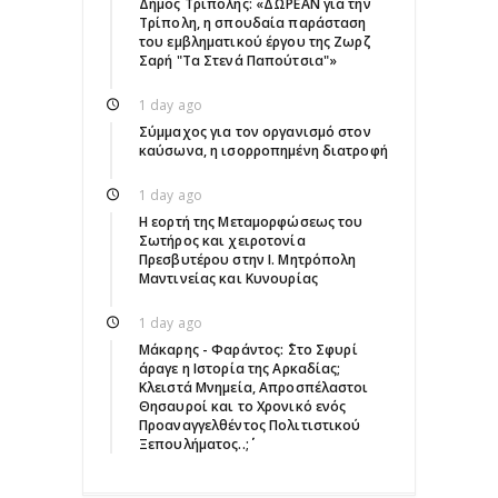
Δήμος Τρίπολης: «ΔΩΡΕΑΝ για την
Τρίπολη, η σπουδαία παράσταση
του εμβληματικού έργου της Ζωρζ
Σαρή "Τα Στενά Παπούτσια"»
1 day ago
Σύμμαχος για τον οργανισμό στον
καύσωνα, η ισορροπημένη διατροφή
1 day ago
Η εορτή της Μεταμορφώσεως του
Σωτήρος και χειροτονία
Πρεσβυτέρου στην Ι. Μητρόπολη
Μαντινείας και Κυνουρίας
1 day ago
Μάκαρης - Φαράντος: ΄΄Στο Σφυρί
άραγε η Ιστορία της Αρκαδίας;
Κλειστά Μνημεία, Απροσπέλαστοι
Θησαυροί και το Χρονικό ενός
Προαναγγελθέντος Πολιτιστικού
Ξεπουλήματος..;΄΄