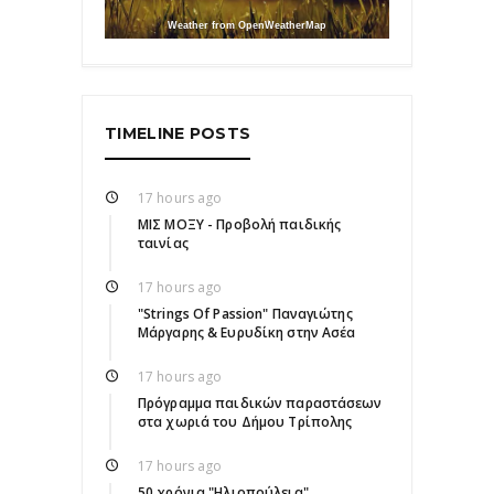
Weather from OpenWeatherMap
TIMELINE POSTS
17 hours ago
ΜΙΣ ΜΟΞΥ - Προβολή παιδικής
ταινίας
17 hours ago
"Strings Of Passion" Παναγιώτης
Μάργαρης & Ευρυδίκη στην Ασέα
17 hours ago
Πρόγραμμα παιδικών παραστάσεων
στα χωριά του Δήμου Τρίπολης
17 hours ago
50 χρόνια "Ηλιοπούλεια"