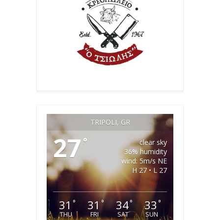
TRIPOLI, GR
27
°
clear sky
36% humidity
wind: 5m/s NE
H 27 • L 27
31
31
34
33
°
°
°
°
THU
FRI
SAT
SUN