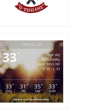
TRIPOLI, GR
33
°
clear sky
27% humidity
wind: 9m/s NE
H 33 • L 33
33
31
35
33
°
°
°
°
THU
FRI
SAT
SUN
Weather from OpenWeatherMap