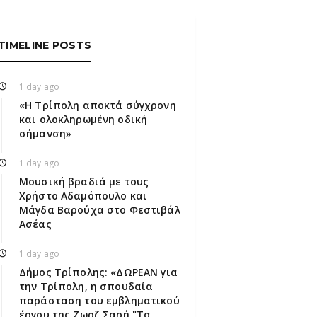
TIMELINE POSTS
1 day ago
«Η Τρίπολη αποκτά σύγχρονη
και ολοκληρωμένη οδική
σήμανση»
1 day ago
Μουσική βραδιά με τους
Χρήστο Αδαμόπουλο και
Μάγδα Βαρούχα στο Φεστιβάλ
Ασέας
1 day ago
Δήμος Τρίπολης: «ΔΩΡΕΑΝ για
την Τρίπολη, η σπουδαία
παράσταση του εμβληματικού
έργου της Ζωρζ Σαρή "Τα