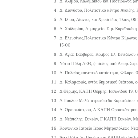
Δ. Αλίμου, Καλαμακίου και Ποσειδώνος (δ
Δ. Διονύσου, Πολιτιστικό κέντρο Άνοιξης,
Δ. Ιλίου, Αίαντος και Χρυσηίδος, Ίλιον, 0
Δ. Χαϊδαρίου, Δημαρχείο, Στρ. Καραϊσκάκ
Δ. Ελευσίνας,Πολιτιστικό Κέντρο Κίμωνος
15:00
Δ. Αγίας Βαρβάρας, Κόμβος Ελ. Βενιζέλου
Νότια Πύλη ΔΕΘ, (είσοδος από Λεωφ. Στρ
Δ. Πυλαίας,κοινοτικό κατάστημα, Φίλυρο, 
Δ. Καλαμαριάς, εντός δημοτικού θεάτρου, 
Δ.Θέρμης, ΚΑΠΗ Θέρμης, Ιασωνίδου 19, 
Δ.Παύλου Μελά, στρατόπεδο Καρατάσιου, 
Δ. Ωραιοκάστρου, Α ΚΑΠΗ Ωραιοκάστρου, 
Δ. Νεάπολης-Συκεών, Γ ΚΑΠΗ Συκεών, Με
Κοινωνικό Ιατρείο Ιεράς Μητροπόλεως Νεα
Άνω Πόλη, 7ο Παράρτημα ΚΑΠΗ Θεσσαλονι