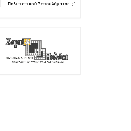
Πολιτιστικού Ξεπουλήματος..;΄΄