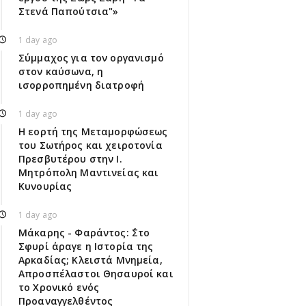
Στενά Παπούτσια"»
1 day ago
Σύμμαχος για τον οργανισμό
στον καύσωνα, η
ισορροπημένη διατροφή
1 day ago
Η εορτή της Μεταμορφώσεως
του Σωτήρος και χειροτονία
Πρεσβυτέρου στην Ι.
Μητρόπολη Μαντινείας και
Κυνουρίας
1 day ago
Μάκαρης - Φαράντος: ΄΄Στο
Σφυρί άραγε η Ιστορία της
Αρκαδίας; Κλειστά Μνημεία,
Απροσπέλαστοι Θησαυροί και
το Χρονικό ενός
Προαναγγελθέντος