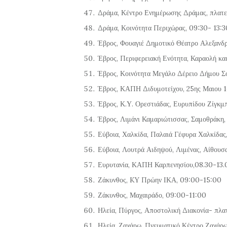
Δράμα, Κέντρο Ενημέρωσης Δράμας, πλατε
Δράμα, Κοινότητα Περιχώρας, 09:30- 13:3
Έβρος, Φουαγιέ Δημοτικό Θέατρο Αλεξανδ
Έβρος, Περιφερειακή Ενότητα, Καραολή κ
Έβρος, Κοινότητα Μεγάλο Δέρειο Δήμου Σ
Έβρος, ΚΑΠΗ Διδυμοτείχου, 25ης Μαιου 1
Έβρος, Κ.Υ. Ορεστιάδας, Ευρυπίδου Ζίγκμ
Έβρος, Λιμάνι Καμαριώτισσας, Σαμοθράκη
Εύβοια, Χαλκίδα, Παλαιά Γέφυρα Χαλκίδα
Εύβοια, Λουτρά Αιδηψού, Λιμένας, Αίθου
Ευρυτανία, ΚΑΠΗ Καρπενησίου,08.30-13.
Ζάκυνθος, KY Πρώην ΙΚΑ, 09:00-15:00
Ζάκυνθος, Μαχαιράδο, 09:00-11:00
Ηλεία, Πύργος, Αποστολική Διακονία- πλα
Ηλεία, Ζαχάρω, Πνευματικό Κέντρο Ζαχάρ