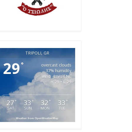
TRIPOLI, GR
29
°
overcast clouds
37% humidity
wind: 4m/s ENE
H 29 • L 29
27
33
32
33
°
°
°
°
SAT
SUN
MON
TUE
Weather from OpenWeatherMap