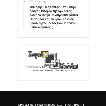
22 hours ago
Μάκαρης - Φαράντος: ΄΄Στο Σφυρί
άραγε η Ιστορία της Αρκαδίας;
Κλειστά Μνημεία, Απροσπέλαστοι
Θησαυροί και το Χρονικό ενός
Προαναγγελθέντος Πολιτιστικού
Ξεπουλήματος..;΄΄
ΑΡΚΑΔΙΚΉ ΡΑΔΙΟΦΩΝΊΑ – ΤΗΛΕΌΡΑΣΗ