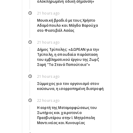
ολοκληρωμένη οδική σήμανση»
21 hours ago
Μουσική βραδιά με τους Χρήστο
Αδαμόπουλο και Μάγδα Βαρούχα
στο Φεστιβάλ Ασέας
21 hours ago
Δήμος Τρίπολης: «ΔΩΡΕΑΝ για την
Τρίπολη, η σπουδαία παράσταση
του εμβληματικού έργου της Ζωρζ
Σαρή "Τα Στενά Παπούτσια"»
21 hours ago
Σύμμαχος για τον οργανισμό στον
καύσωνα, η ισορροπημένη διατροφή
22 hours ago
Η εορτή της Μεταμορφώσεως του
Σωτήρος και χειροτονία
Πρεσβυτέρου στην Ι. Μητρόπολη
Μαντινείας και Κυνουρίας