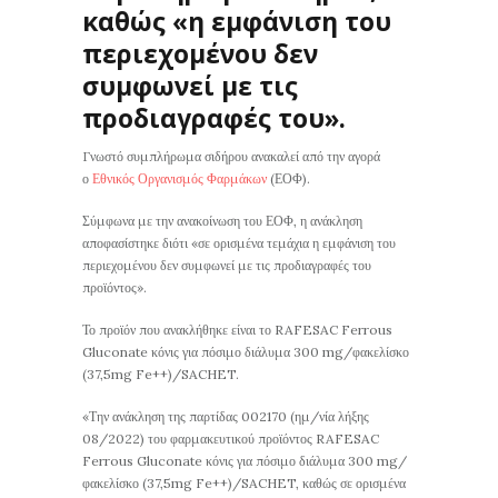
καθώς «η εμφάνιση του
περιεχομένου δεν
συμφωνεί με τις
προδιαγραφές του».
Γνωστό συμπλήρωμα σιδήρου ανακαλεί από την αγορά
ο
Εθνικός Οργανισμός Φαρμάκων
(ΕΟΦ).
Σύμφωνα με την ανακοίνωση του ΕΟΦ, η ανάκληση
αποφασίστηκε διότι «σε ορισμένα τεμάχια η εμφάνιση του
περιεχομένου δεν συμφωνεί με τις προδιαγραφές του
προϊόντος».
Το προϊόν που ανακλήθηκε είναι το RAFESAC Ferrous
Gluconate κόνις για πόσιμο διάλυμα 300 mg/φακελίσκο
(37,5mg Fe++)/SACHET.
«Την ανάκληση της παρτίδας 002170 (ημ/νία λήξης
08/2022) του φαρμακευτικού προϊόντος RAFESAC
Ferrous Gluconate κόνις για πόσιμο διάλυμα 300 mg/
φακελίσκο (37,5mg Fe++)/SACHET, καθώς σε ορισμένα