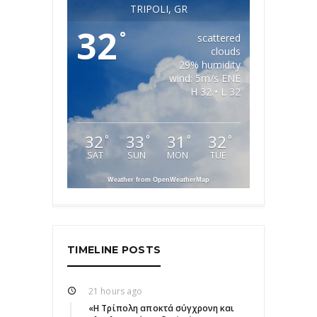
TRIPOLI, GR
32
°
scattered
clouds
29% humidity
wind: 5m/s ENE
H 32 • L 32
32
33
31
32
°
°
°
°
SAT
SUN
MON
TUE
Weather from OpenWeatherMap
TIMELINE POSTS
21 hours ago
«Η Τρίπολη αποκτά σύγχρονη και