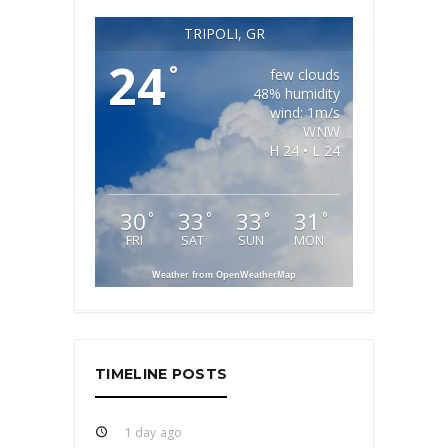
TRIPOLI, GR
24
°
few clouds
48% humidity
wind: 1m/s
WNW
H 24 • L 24
30
33
33
31
°
°
°
°
FRI
SAT
SUN
MON
Weather from OpenWeatherMap
TIMELINE POSTS
1 day ago