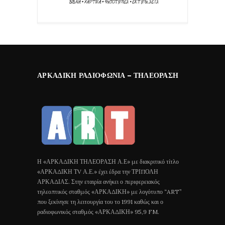
ΑΡΚΑΔΙΚΉ ΡΑΔΙΟΦΩΝΊΑ – ΤΗΛΕΌΡΑΣΗ
Η «ΑΡΚΑΔΙΚΗ ΤΗΛΕΟΡΑΣΗ Α.Ε» με διακριτικό τίτλο
«ΑΡΚΑΔΙΚΗ ΤV Α.Ε.» έχει έδρα την ΤΡΙΠΟΛΗ
ΑΡΚΑΔΙΑΣ. Στην εταιρία ανήκει ο περιφερειακός
τηλεοπτικός σταθμός «ΑΡΚΑΔΙΚΗ» με λογότυπο “ART”
που ξεκίνησε τη λειτουργία του το 1991 καθώς και ο
ραδιοφωνικός σταθμός «ΑΡΚΑΔΙΚΗ» 95,9 FM.