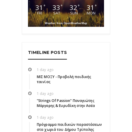
31
33
32
31
°
°
°
°
FRI
SAT
SUN
MON
Weather from OpenWeatherMap
TIMELINE POSTS
1 day ago
ΜΙΣ ΜΟΞΥ - Προβολή παιδικής
ταινίας
1 day ago
"Strings Of Passion" Παναγιώτης
Μάργαρης & Ευρυδίκη στην Ασέα
1 day ago
Πρόγραμμα παιδικών παραστάσεων
στα χωριά του Δήμου Τρίπολης