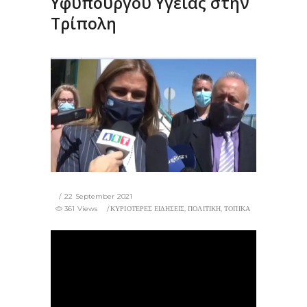
Υφυπουργού Υγείας στην
Τρίπολη
22 September 2021
361 Views
ΚΥΡΙΟΤΕΡΕΣ ΕΙΔΗΣΕΙΣ
,
ΠΟΛΙΤΙΚΗ
,
ΤΟΠΙΚΑ