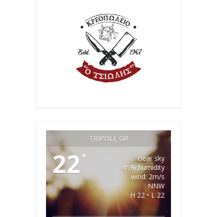
TRIPOLI, GR
22
°
clear sky
45% humidity
wind: 2m/s
NNW
H 22 • L 22