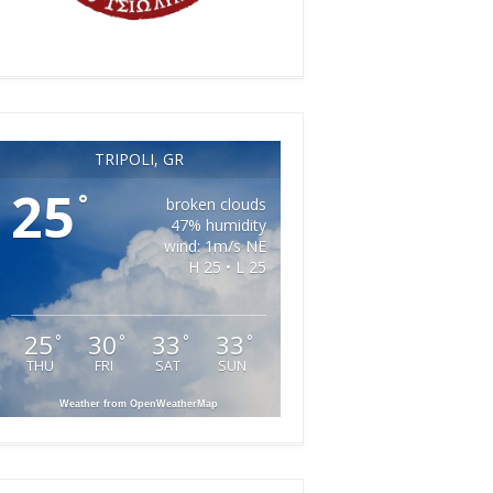
TRIPOLI, GR
25
°
broken clouds
47% humidity
wind: 1m/s NE
H 25 • L 25
25
30
33
33
°
°
°
°
THU
FRI
SAT
SUN
Weather from OpenWeatherMap