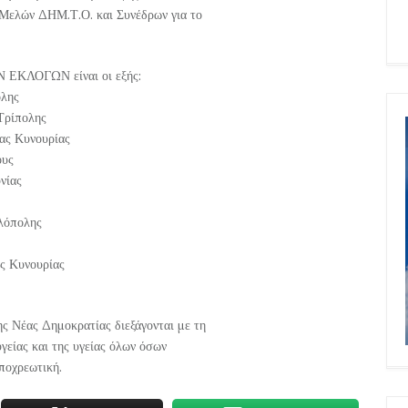
Μελών ΔΗΜ.Τ.Ο. και Συνέδρων για το
ΚΛΟΓΩΝ είναι οι εξής:
ολης
Τρίπολης
ας Κυνουρίας
ους
νίας
λόπολης
ς Κυνουρίας
ης Νέας Δημοκρατίας διεξάγονται με τη
γείας και της υγείας όλων όσων
ποχρεωτική.