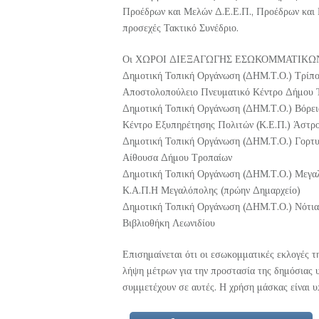
Προέδρων και Μελών Δ.Ε.Ε.Π., Προέδρων και 
προσεχές Τακτικό Συνέδριο.
Οι ΧΩΡΟΙ ΔΙΕΞΑΓΩΓΗΣ ΕΣΩΚΟΜΜΑΤΙΚΩΝ Ε
Δημοτική Τοπική Οργάνωση (ΔΗΜ.Τ.Ο.) Τρίπ
Αποστολοπούλειο Πνευματικό Κέντρο Δήμου 
Δημοτική Τοπική Οργάνωση (ΔΗΜ.Τ.Ο.) Βόρει
Κέντρο Εξυπηρέτησης Πολιτών (Κ.Ε.Π.) Άστρ
Δημοτική Τοπική Οργάνωση (ΔΗΜ.Τ.Ο.) Γορτυ
Αίθουσα Δήμου Τροπαίων
Δημοτική Τοπική Οργάνωση (ΔΗΜ.Τ.Ο.) Μεγα
Κ.Α.Π.Η Μεγαλόπολης (πρώην Δημαρχείο)
Δημοτική Τοπική Οργάνωση (ΔΗΜ.Τ.Ο.) Νότια
Βιβλιοθήκη Λεωνιδίου
Επισημαίνεται ότι οι εσωκομματικές εκλογές τ
λήψη μέτρων για την προστασία της δημόσιας υ
συμμετέχουν σε αυτές. Η χρήση μάσκας είναι υ