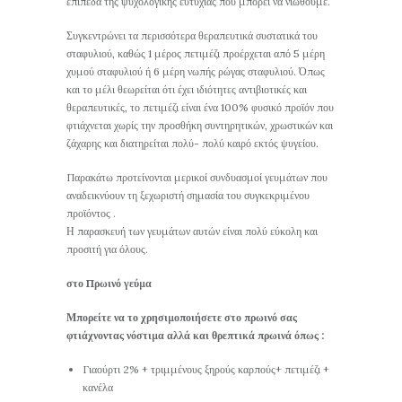
επίπεδα της ψυχολογικής ευτυχίας που μπορεί να νιώθουμε.
Συγκεντρώνει τα περισσότερα θεραπευτικά συστατικά του
σταφυλιού, καθώς 1 μέρος πετιμέζι προέρχεται από 5 μέρη
χυμού σταφυλιού ή 6 μέρη νωπής ρώγας σταφυλιού. Όπως
και το μέλι θεωρείται ότι έχει ιδιότητες αντιβιοτικές και
θεραπευτικές, το πετιμέζι είναι ένα 100% φυσικό προϊόν που
φτιάχνεται χωρίς την προσθήκη συντηρητικών, χρωστικών και
ζάχαρης και διατηρείται πολύ- πολύ καιρό εκτός ψυγείου.
Παρακάτω προτείνονται μερικοί συνδυασμοί γευμάτων που
αναδεικνύουν τη ξεχωριστή σημασία του συγκεκριμένου
προϊόντος .
Η παρασκευή των γευμάτων αυτών είναι πολύ εύκολη και
προσιτή για όλους.
στο Πρωινό γεύμα
Μπορείτε να το χρησιμοποιήσετε στο πρωινό σας
φτιάχνοντας νόστιμα αλλά και θρεπτικά πρωινά όπως :
Γιαούρτι 2% + τριμμένους ξηρούς καρπούς+ πετιμέζι +
κανέλα