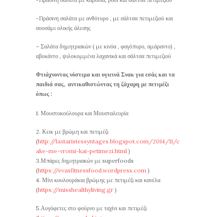
-Πράσινη σαλάτα με ανθότυρο , με σάλτσα πετιμεζιού και
σουσάμι ολικής άλεσης
– Σαλάτα δημητριακών ( με κινόα , φαγόπυρο, αμάραντο) ,
αβοκάντο , ψιλοκομμένα λαχανικά και σάλτσα πετιμεζιού
Φτιάχνοντας νόστιμα και υγιεινά Σνακ για εσάς και τα
παιδιά σας, αντικαθιστώντας τη ζάχαρη με πετιμέζι
όπως :
1. Μουστοκούλουρα και Μουσταλευρία
2. Κεικ με βρώμη και πετιμέζι
(
http://laxtaristessyntages.blogspot.com/2014/11/c
ake-me-vromi-kai-petimezi.html
)
3.Μπάρες δημητριακών με superfoods
(
https://evasfitnessfood.wordpress.com
)
4. Μίνι κουλουράκια βρώμης με πετιμέζι και κανέλα
(
https://misshealthyliving.gr
)
5.Αυγόφετες στο φούρνο με ταχίνι και πετιμέζι