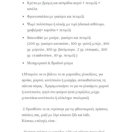
Κρέπα με βρώμη και ασπράδια αυγού + πετιμέζι +
κανέλα
Φρουτοσαλάτα με γιαούρτι και πετιμέζι
Ψωμί πολύσπορο ή ολικής με τυρί (ιδανικά ανθότυρο,
γραβιέρα)+ καρύδια + πετιμέζι
Smoothie με μούρα , γιαούρτι και πετιμέζι
(200 γρ. γιαούρτι κατσικίσιο , 100 γρ. γκότζι μπέρι , 100
γρ. μύρτιλα , 100 γρ. βατόμουρα , 2 γρ. ιπποφαές , 100
γρ. cranberries , 10 γρ. πετιμέζι )
Μεσημεριανό & Βραδινό γεύμα
1.Μπορείτε να το βάλετε το σε μαρινάδες γλυκόξινες, για
αρνάκι, χοιρινό, κοτόπουλο ή μοσχάρι, αντικαθιστώντας τη
σάλτσα σόγιας . Χρησιμοποιήστε το για να γλασάρετε χοιρινό
ή κοτόπουλο, ψητό στο φούρνο (από μπριζόλες μέχρι
μπουτάκια κοτόπουλο ή ολόκληρο πουλερικό)
2.Προσθέστε το σε ντρέσινγκ για τις φθινοπωρινές πράσινες
σαλάτες σας, μαζί με λίγο κόκκινο ξίδι και λάδι.
Κάποιες επιλογές είναι :
-Πράσινη σαλάτα με καρύδια, ρόδι και σάλτσα πετιμεζιού