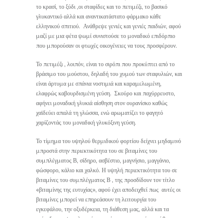
το κρασί, το ξύδι ,οι σταφίδες και το πετιμέζι, το βασικό
γλυκαντικό αλλά και αναντικατάστατο φάρμακο κάθε
ελληνικού σπιτιού. Ανάθρεψε γενιές και γενιές παιδιών, αφού
μαζί με μια φέτα ψωμί συνιστούσε το μοναδικό επιδόρπιο
που μπορούσαν οι φτωχές οικογένειες να τους προσφέρουν.
Το πετιμέζι , λοιπόν, είναι το σιρόπι που προκύπτει από το
βράσιμο του μούστου, δηλαδή του χυμού των σταφυλιών, και
είναι άρτυμα με σπάνια νοστιμιά και καραμελωμένη,
ελαφρώς καβουρδισμένη γεύση. Σκούρο και παχύρρευστο,
αφήνει μοναδική γλυκιά αίσθηση στον ουρανίσκο καθώς
χαϊδεύει απαλά τη γλώσσα, ενώ αρωματίζει το φαγητό
χαρίζοντάς του μοναδική γλυκόξινη γεύση.
Το τίμημα του υψηλού θερμιδικού φορτίου δείχνει μηδαμινό
μπροστά στην περιεκτικότητα του σε βιταμίνες του
συμπλέγματος Β, σίδηρο, ασβέστιο, μαγνήσιο, μαγγάνιο,
φώσφορο, κάλιο και χαλκό. Η υψηλή περιεκτικότητα του σε
βιταμίνες του συμπλέγματος Β , της προσδίδουν τον τίτλο
«βιταμίνης της ευτυχίας», αφού έχει αποδειχθεί πως αυτές οι
βιταμίνες μπορεί να επηρεάσουν τη λειτουργία του
εγκεφάλου, την οξυδέρκεια, τη διάθεση μας, αλλά και τα