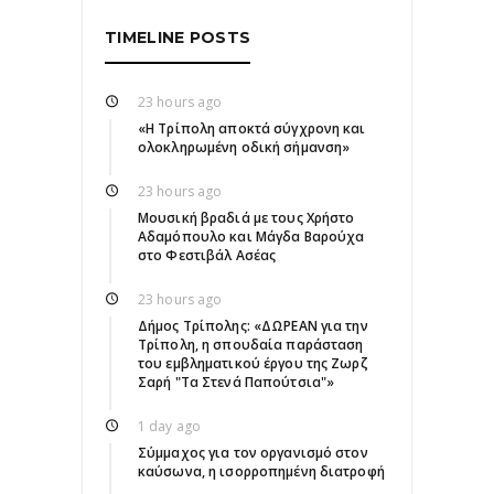
TIMELINE POSTS
23 hours ago
«Η Τρίπολη αποκτά σύγχρονη και
ολοκληρωμένη οδική σήμανση»
23 hours ago
Μουσική βραδιά με τους Χρήστο
Αδαμόπουλο και Μάγδα Βαρούχα
στο Φεστιβάλ Ασέας
23 hours ago
Δήμος Τρίπολης: «ΔΩΡΕΑΝ για την
Τρίπολη, η σπουδαία παράσταση
του εμβληματικού έργου της Ζωρζ
Σαρή "Τα Στενά Παπούτσια"»
1 day ago
Σύμμαχος για τον οργανισμό στον
καύσωνα, η ισορροπημένη διατροφή