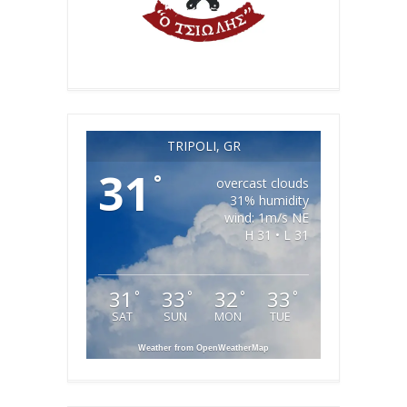
TRIPOLI, GR
31
°
overcast clouds
31% humidity
wind: 1m/s NE
H 31 • L 31
31
33
32
33
°
°
°
°
SAT
SUN
MON
TUE
Weather from OpenWeatherMap