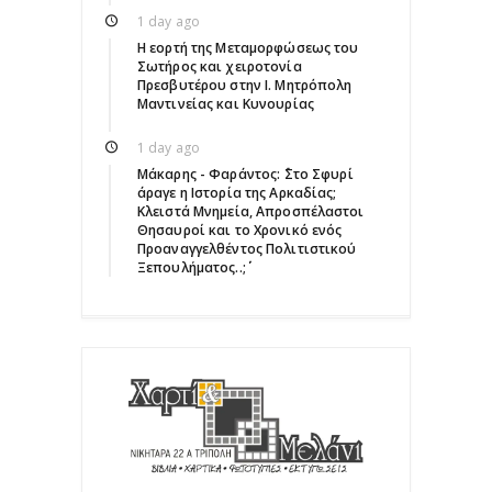
1 day ago
Η εορτή της Μεταμορφώσεως του
Σωτήρος και χειροτονία
Πρεσβυτέρου στην Ι. Μητρόπολη
Μαντινείας και Κυνουρίας
1 day ago
Μάκαρης - Φαράντος: ΄΄Στο Σφυρί
άραγε η Ιστορία της Αρκαδίας;
Κλειστά Μνημεία, Απροσπέλαστοι
Θησαυροί και το Χρονικό ενός
Προαναγγελθέντος Πολιτιστικού
Ξεπουλήματος..;΄΄