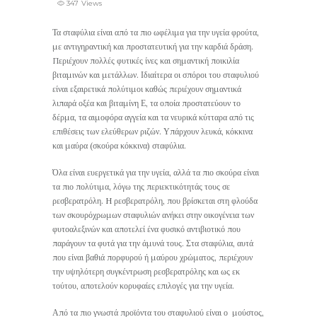
347 Views
Τα σταφύλια είναι από τα πιο ωφέλιμα για την υγεία φρούτα,
με αντιγηραντική και προστατευτική για την καρδιά δράση.
Περιέχουν πολλές φυτικές ίνες και σημαντική ποικιλία
βιταμινών και μετάλλων. Ιδιαίτερα οι σπόροι του σταφυλιού
είναι εξαιρετικά πολύτιμοι καθώς περιέχουν σημαντικά
λιπαρά οξέα και βιταμίνη Ε, τα οποία προστατεύουν το
δέρμα, τα αιμοφόρα αγγεία και τα νευρικά κύτταρα από τις
επιθέσεις των ελεύθερων ριζών. Υπάρχουν λευκά, κόκκινα
και μαύρα (σκούρα κόκκινα) σταφύλια.
Όλα είναι ευεργετικά για την υγεία, αλλά τα πιο σκούρα είναι
τα πιο πολύτιμα, λόγω της περιεκτικότητάς τους σε
ρεσβερατρόλη. H ρεσβερατρόλη, που βρίσκεται στη φλούδα
των σκουρόχρωμων σταφυλιών ανήκει στην οικογένεια των
φυτοαλεξινών και αποτελεί ένα φυσικό αντιβιοτικό που
παράγουν τα φυτά για την άμυνά τους. Στα σταφύλια, αυτά
που είναι βαθιά πορφυρού ή μαύρου χρώματος, περιέχουν
την υψηλότερη συγκέντρωση ρεσβερατρόλης και ως εκ
τούτου, αποτελούν κορυφαίες επιλογές για την υγεία.
Από τα πιο γνωστά προϊόντα του σταφυλιού είναι ο μούστος,