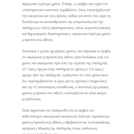
αφιέρωναν λιγότερο χρόνο. Επίσης, οι έφηβοι που είχαν ένα
υποστηρικτικό κοινωνικό περιβάλλον, όπως υποστήριξη από
την οικογένεια και τους φίλους, καθώς και αυτοί που είχαν τη
δυνατότητα να αντισταθμίσουν την απομόνωση από την
πανδημία με άλλες δραστηριότητες, όπως σωματική άσκηση
και δημιουργικές δραστηριότητες, αφιέρωναν λιγότερο χρόνο
μπροστά στις οθόνες.
Συνολικά, ο μέσος ημερήσιος χρόνος που δήλωσαν οι έφηβοι
ότι αφιέρωναν μπροστά στις οθόνες ήταν διπλάσιος από τον
χρόνο που αφιέρωναν πριν από την περίοδο της πανδημίας
(7,7 ώρες/ημέρα στην πανδημία σε σχέση με 3,8 ώρες/
ημέρα πριν την πανδημία). Δεδομένου ότι στον χρόνο αυτό
δεν περιλαμβάνονται οι ώρες για τις σχολικές υποχρεώσεις
και την εξ’ αποστάσεως εκπαίδευση, ο συνολικός ημερήσιος
χρόνος μπροστά στις οθόνες υπολογίζεται ότι είναι ακόμα
μεγαλύτερος.
Είναι σημαντικό να επισημανθεί ότι οι έφηβοι των
ασθενέστερων οικονομικά οικογενειών ξόδευαν περισσότερο
χρόνο μπροστά στις οθόνες επιβεβαιώνοντας τη δυσανάλογη
αρνητική επίδραση της πανδημίας στους ευάλωτους