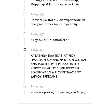
"Strings Of Passion" Παναγιώτης
Μάργαρης & Ευρυδίκη στην Ασέα
1 day ago
Πρόγραμμα παιδικών παραστάσεων
στα χωριά του Δήμου Τρίπολης
1 day ago
50 χρόνια "Ηλιοπούλεια"
1 day ago
ΚΑΤΑΣΚΕΥΗ ΠΛΑΤΕΙΑΣ, ΚΤΙΡΙΟΥ
ΓΡΑΦΕΙΩΝ & ΚΟΙΝΟΧΡΗΣΤΩΝ W.C. ΚΑΙ
ΑΝΑΠΛΑΣΗ ΤΟΥ ΠΕΡΙΒΑΛΛΟΝΤΟΣ
ΧΩΡΟΥ Ι.Ν. ΑΓΙΟΥ ΔΗΜΗΤΡΙΟΥ Τ.Κ.
ΒΟΥΡΒΟΥΡΩΝ Δ.Ε. ΣΚΙΡΙΤΙΔΑΣ ΤΟΥ
ΔΗΜΟΥ ΤΡΙΠΟΛΗΣ
1 day ago
Κυκλοφοριακές ρυθμίσεις – αλλαγές