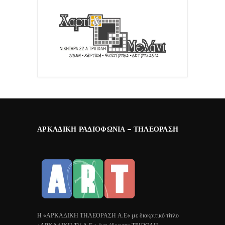
ΑΡΚΑΔΙΚΉ ΡΑΔΙΟΦΩΝΊΑ – ΤΗΛΕΌΡΑΣΗ
Η «ΑΡΚΑΔΙΚΗ ΤΗΛΕΟΡΑΣΗ Α.Ε» με διακριτικό τίτλο