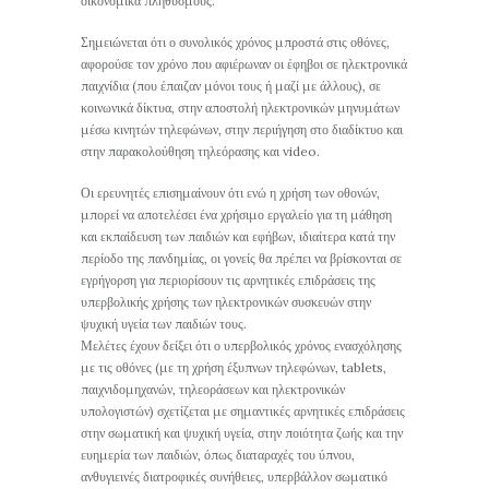
οικονομικά πληθυσμούς.
Σημειώνεται ότι ο συνολικός χρόνος μπροστά στις οθόνες,
αφορούσε τον χρόνο που αφιέρωναν οι έφηβοι σε ηλεκτρονικά
παιχνίδια (που έπαιζαν μόνοι τους ή μαζί με άλλους), σε
κοινωνικά δίκτυα, στην αποστολή ηλεκτρονικών μηνυμάτων
μέσω κινητών τηλεφώνων, στην περιήγηση στο διαδίκτυο και
στην παρακολούθηση τηλεόρασης και video.
Οι ερευνητές επισημαίνουν ότι ενώ η χρήση των οθονών,
μπορεί να αποτελέσει ένα χρήσιμο εργαλείο για τη μάθηση
και εκπαίδευση των παιδιών και εφήβων, ιδιαίτερα κατά την
περίοδο της πανδημίας, οι γονείς θα πρέπει να βρίσκονται σε
εγρήγορση για περιορίσουν τις αρνητικές επιδράσεις της
υπερβολικής χρήσης των ηλεκτρονικών συσκευών στην
ψυχική υγεία των παιδιών τους.
Μελέτες έχουν δείξει ότι ο υπερβολικός χρόνος ενασχόλησης
με τις οθόνες (με τη χρήση έξυπνων τηλεφώνων, tablets,
παιχνιδομηχανών, τηλεοράσεων και ηλεκτρονικών
υπολογιστών) σχετίζεται με σημαντικές αρνητικές επιδράσεις
στην σωματική και ψυχική υγεία, στην ποιότητα ζωής και την
ευημερία των παιδιών, όπως διαταραχές του ύπνου,
ανθυγιεινές διατροφικές συνήθειες, υπερβάλλον σωματικό