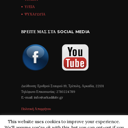
ΥΓΕΙΑ
ΨΥΧΑΓΩΓΙΑ
ΒΡΕΊΤΕ ΜΑΣ ΣΤΑ SOCIAL MEDIA
Διεύθυνση: Ερυθρού Σταυρού 19, Τρίπολη, Αρκαδία, 22131
Τηλέφωνο Επικοινωνίας: 2710224789
E-mail: info@arkadikitv.gr
Πολιτική Απορρήτου
This website uses cookies to improve your experience.
We'll assume you're ok with this, but you can opt-out if you