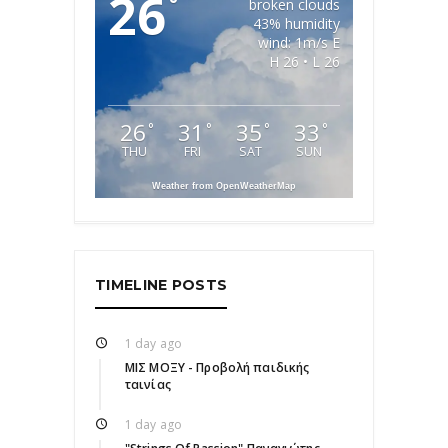
26
°
broken clouds
43% humidity
wind: 1m/s E
H 26 • L 26
26
31
35
33
°
°
°
°
THU
FRI
SAT
SUN
Weather from OpenWeatherMap
TIMELINE POSTS
1 day ago
ΜΙΣ ΜΟΞΥ - Προβολή παιδικής
ταινίας
1 day ago