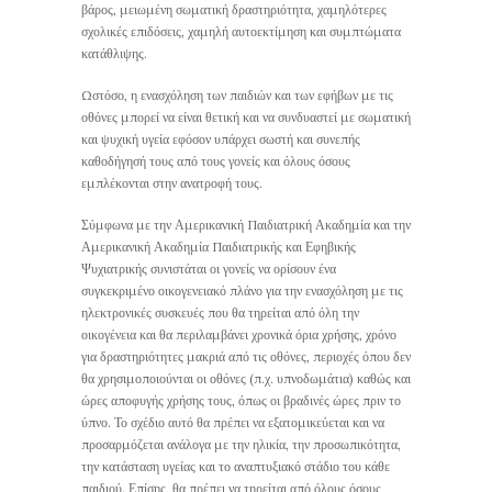
βάρος, μειωμένη σωματική δραστηριότητα, χαμηλότερες
σχολικές επιδόσεις, χαμηλή αυτοεκτίμηση και συμπτώματα
κατάθλιψης.
Ωστόσο, η ενασχόληση των παιδιών και των εφήβων με τις
οθόνες μπορεί να είναι θετική και να συνδυαστεί με σωματική
και ψυχική υγεία εφόσον υπάρχει σωστή και συνεπής
καθοδήγησή τους από τους γονείς και όλους όσους
εμπλέκονται στην ανατροφή τους.
Σύμφωνα με την Αμερικανική Παιδιατρική Ακαδημία και την
Αμερικανική Ακαδημία Παιδιατρικής και Εφηβικής
Ψυχιατρικής συνιστάται οι γονείς να ορίσουν ένα
συγκεκριμένο οικογενειακό πλάνο για την ενασχόληση με τις
ηλεκτρονικές συσκευές που θα τηρείται από όλη την
οικογένεια και θα περιλαμβάνει χρονικά όρια χρήσης, χρόνο
για δραστηριότητες μακριά από τις οθόνες, περιοχές όπου δεν
θα χρησιμοποιούνται οι οθόνες (π.χ. υπνοδωμάτια) καθώς και
ώρες αποφυγής χρήσης τους, όπως οι βραδινές ώρες πριν το
ύπνο. Το σχέδιο αυτό θα πρέπει να εξατομικεύεται και να
προσαρμόζεται ανάλογα με την ηλικία, την προσωπικότητα,
την κατάσταση υγείας και το αναπτυξιακό στάδιο του κάθε
παιδιού. Επίσης, θα πρέπει να τηρείται από όλους όσους