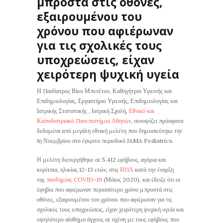
μπροστά στις οθόνες,
εξαιρουμένου του
χρόνου που αφιέρωναν
για τις σχολικές τους
υποχρεώσεις, είχαν
χειρότερη ψυχική υγεία
Η Παιδίατρος Βίκυ Μπενέτου, Καθηγήτρια Υγιεινής και
Επιδημιολογίας, Εργαστήριο Υγιεινής, Επιδημιολογίας και
Ιατρικής Στατιστικής , Ιατρική Σχολή,
Εθνικό και
Καποδιστριακό Πανεπιστήμιο Αθηνών
, συνοψίζει πρόσφατα
δεδομένα από μεγάλη εθνική μελέτη που δημοσιεύτηκε την
1η Νοεμβρίου στο έγκριτο περιοδικό JAMA Pediatrics.
Η μελέτη διενεργήθηκε σε 5.412 εφήβους, αγόρια και
κορίτσια, ηλικίας 12-13 ετών, στις
ΗΠΑ
κατά την έναρξη
της
πανδημίας COVID-19
(Μάιος 2020), και έδειξε ότι οι
έφηβοι που αφιέρωναν περισσότερο χρόνο μπροστά στις
οθόνες, εξαιρουμένου του χρόνου που αφιέρωναν για τις
σχολικές τους υποχρεώσεις, είχαν χειρότερη ψυχική υγεία και
υψηλότερο αίσθημα άγχους σε σχέση με τους εφήβους που