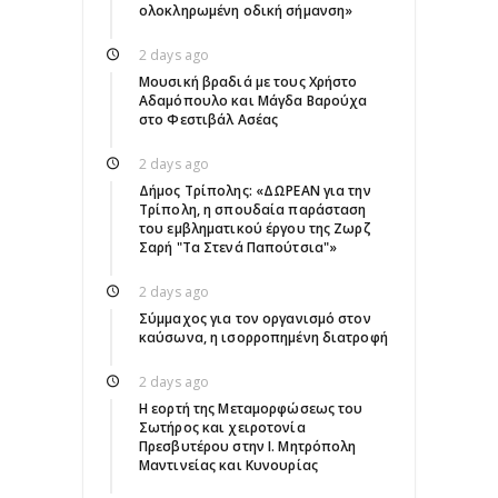
ολοκληρωμένη οδική σήμανση»
2 days ago
Μουσική βραδιά με τους Χρήστο
Αδαμόπουλο και Μάγδα Βαρούχα
στο Φεστιβάλ Ασέας
2 days ago
Δήμος Τρίπολης: «ΔΩΡΕΑΝ για την
Τρίπολη, η σπουδαία παράσταση
του εμβληματικού έργου της Ζωρζ
Σαρή "Τα Στενά Παπούτσια"»
2 days ago
Σύμμαχος για τον οργανισμό στον
καύσωνα, η ισορροπημένη διατροφή
2 days ago
Η εορτή της Μεταμορφώσεως του
Σωτήρος και χειροτονία
Πρεσβυτέρου στην Ι. Μητρόπολη
Μαντινείας και Κυνουρίας