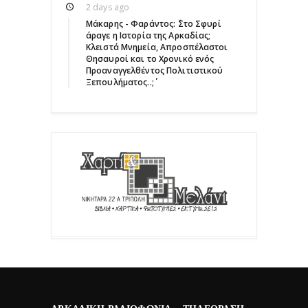
2 days ago
Μάκαρης - Φαράντος: ΄΄Στο Σφυρί
άραγε η Ιστορία της Αρκαδίας;
Κλειστά Μνημεία, Απροσπέλαστοι
Θησαυροί και το Χρονικό ενός
Προαναγγελθέντος Πολιτιστικού
Ξεπουλήματος..;΄΄