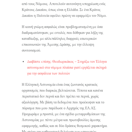
από τους Νόμους. Αποτελούν αυτονόητη υποχρέωση ενός
Κράτους Δικαίου, όπως είναι η Ελλάδα. Σε ένα Κράτος
Δικαίου η Πολιτεία οφείλει πρώτη να εφαρμόζει τον Νόμο.
Η κοινή γνώμη ασφαλώς είναι προβληματισμένη με όσα
διαδραματίστηκαν, με εντολές που δόθηκαν για λήξη της
καταδίωξης, με αλλεπάλληλες διαρροές εσωτερικών
επικοινωνιών της Άμεσης Δράσης, με την έλλειψη
συντονισμού.
Διαβάστε επίσης: Θεοδωρικάκος – Στηρίζω τον Έλληνα
αστυνομικό στα νόμιμα πλαίσια γιατί εργάζεται σκληρά
για την ασφάλεια των πολιτών
Η Ελληνική Αστυνομία είναι ένας ζωντανός κρατικός
οργανισμός που διαρκώς βελτιώνεται. Τίποτα και κανένα
περιστατικό δεν περνά και δεν πρέπει να περνά, χωρίς
αξιολόγηση. Με βάση τα δεδομένα που προέκυψαν και το
πόρισμα που μου παρέδωσε ο Αρχηγός της ΕΛ.ΑΣ.
Προχωράμε μπροστά, με ένα σχέδιο μεταρρυθμίσεων της
Αστυνομίας με πέντε μέτρα και πρωτοβουλίες άμεσης
εφαρμογής, καθώς και σε δύο δράσεις θεσμικού χαρακτήρα.
Με στόχο την καθοριστική βελτίωση των υπηρεσιών