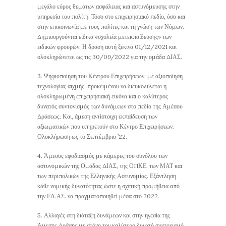
μεγάλο εύρος θεμάτων ασφάλειας και αστυνόμευσης στην
υπηρεσία του πολίτη. Τόσο στο επιχειρησιακό πεδίο, όσο και
στην επικοινωνία με τους πολίτες και τη γνώση των Νόμων.
Δημιουργούνται ειδικά «σχολεία μετεκπαίδευσης» των
ειδικών φρουρών. Η δράση αυτή ξεκινά 01/12/2021 και
ολοκληρώνεται ως τις 30/09/2022 για την ομάδα ΔΙΑΣ.
3. Ψηφιοποίηση του Κέντρου Επιχειρήσεων, με αξιοποίηση
τεχνολογίας αιχμής, προκειμένου να διευκολύνεται η
ολοκληρωμένη επιχειρησιακή εικόνα και ο καλύτερος
δυνατός συντονισμός των δυνάμεων στο πεδίο της Αμέσου
Δράσεως. Και, άμεση αντίστοιχη εκπαίδευση των
αξιωματικών που υπηρετούν στο Κέντρο Επιχειρήσεων.
Ολοκλήρωση ως το Σεπτέμβριο ’22.
4. Άμεσος εφοδιασμός με κάμερες του συνόλου των
αστυνομικών της Ομάδας ΔΙΑΣ, της ΟΠΚΕ, των ΜΑΤ και
των περιπολικών της Ελληνικής Αστυνομίας. Εξάντληση
κάθε νομικής δυνατότητας ώστε η σχετική προμήθεια από
την ΕΛ.ΑΣ. να πραγματοποιηθεί μέσα στο 2022.
5. Αλλαγές στη διάταξη δυνάμεων και στην ηγεσία της
Άμεσης Δράσης με στόχο τον καλύτερο δυνατό συντονισμό