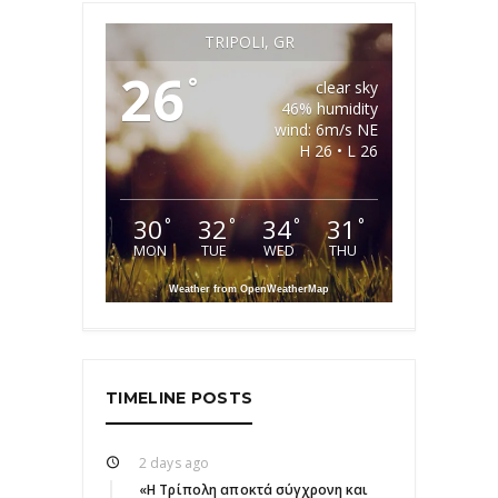
TRIPOLI, GR
26
°
clear sky
46% humidity
wind: 6m/s NE
H 26 • L 26
30
32
34
31
°
°
°
°
MON
TUE
WED
THU
Weather from OpenWeatherMap
TIMELINE POSTS
2 days ago
«Η Τρίπολη αποκτά σύγχρονη και