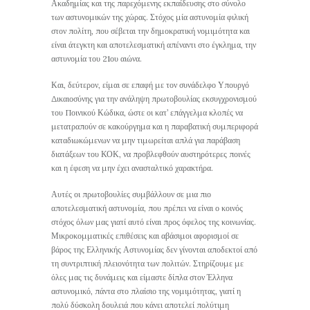
Ακαδημίας και της παρεχόμενης εκπαίδευσης στο σύνολο
των αστυνομικών της χώρας. Στόχος μία αστυνομία φιλική
στον πολίτη, που σέβεται την δημοκρατική νομιμότητα και
είναι άτεγκτη και αποτελεσματική απέναντι στο έγκλημα, την
αστυνομία του 21ου αιώνα.
Και, δεύτερον, είμαι σε επαφή με τον συνάδελφο Υπουργό
Δικαιοσύνης για την ανάληψη πρωτοβουλίας εκσυγχρονισμού
του Ποινικού Κώδικα, ώστε οι κατ’ επάγγελμα κλοπές να
μετατραπούν σε κακούργημα και η παραβατική συμπεριφορά
καταδιωκώμενων να μην τιμωρείται απλά για παράβαση
διατάξεων του ΚΟΚ, να προβλεφθούν αυστηρότερες ποινές
και η έφεση να μην έχει ανασταλτικό χαρακτήρα.
Αυτές οι πρωτοβουλίες συμβάλλουν σε μια πιο
αποτελεσματική αστυνομία, που πρέπει να είναι ο κοινός
στόχος όλων μας γιατί αυτό είναι προς όφελος της κοινωνίας.
Μικροκομματικές επιθέσεις και αβάσιμοι αφορισμοί σε
βάρος της Ελληνικής Αστυνομίας δεν γίνονται αποδεκτοί από
τη συντριπτική πλειονότητα των πολιτών. Στηρίζουμε με
όλες μας τις δυνάμεις και είμαστε δίπλα στον Έλληνα
αστυνομικό, πάντα στο πλαίσιο της νομιμότητας, γιατί η
πολύ δύσκολη δουλειά που κάνει αποτελεί πολύτιμη