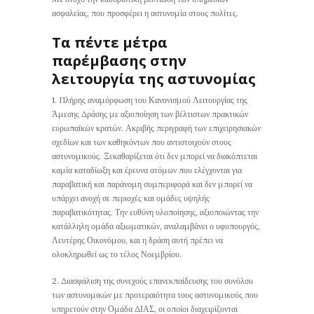
ασφαλείας, που προσφέρει η αστυνομία στους πολίτες.
Τα πέντε μέτρα
παρέμβασης στην
λειτουργία της αστυνομίας
1. Πλήρης αναμόρφωση του Κανονισμού Λειτουργίας της
Άμεσης Δράσης με αξιοποίηση των βέλτιστων πρακτικών
ευρωπαϊκών κρατών. Ακριβής περιγραφή των επιχειρησιακών
σχεδίων και των καθηκόντων που αντιστοιχούν στους
αστυνομικούς. Ξεκαθαρίζεται ότι δεν μπορεί να διακόπτεται
καμία καταδίωξη και έρευνα ατόμων που ελέγχονται για
παραβατική και παράνομη συμπεριφορά και δεν μπορεί να
υπάρχει ανοχή σε περιοχές και ομάδες υψηλής
παραβατικότητας. Την ευθύνη υλοποίησης, αξιοποιώντας την
κατάλληλη ομάδα αξιωματικών, αναλαμβάνει ο υφυπουργός,
Λευτέρης Οικονόμου, και η δράση αυτή πρέπει να
ολοκληρωθεί ως το τέλος Νοεμβρίου.
2. Διασφάλιση της συνεχούς επανεκπαίδευσης του συνόλου
των αστυνομικών με προτεραιότητα τους αστυνομικούς που
υπηρετούν στην Ομάδα ΔΙΑΣ, οι οποίοι διαχειρίζονται