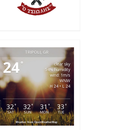
TRIPOLI, GR
24
°
clear sky
54% humidity
wind: 1m/s
WNW
H 24 • L 24
32
32
31
33
°
°
°
°
SAT
SUN
MON
TUE
Weather from OpenWeatherMap