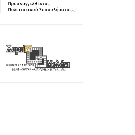
Προαναγγελθέντος
Πολιτιστικού Ξεπουλήματος..;΄΄