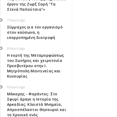
έργου της Ζωρζ Σαρή "Τα
Στενά Παπούτσια"»
7 hours ago
Σύμμαχος για τον οργανισμό
στον καύσωνα, η
ισορροπημένη διατροφή
8 hours ago
Η εορτή της Μεταμορφώσεως
του Σωτήρος και χειροτονία
Πρεσβυτέρου στην Ι.
Μητρόπολη Μαντινείας και
Κυνουρίας
8 hours ago
Μάκαρης - Φαράντος: ΄΄Στο
Σφυρί άραγε η Ιστορία της
Αρκαδίας; Κλειστά Μνημεία,
Απροσπέλαστοι Θησαυροί και
το Χρονικό ενός