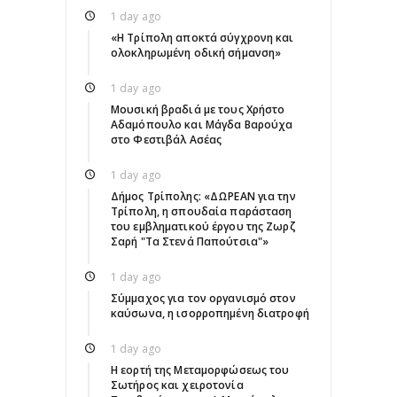
1 day ago
«Η Τρίπολη αποκτά σύγχρονη και
ολοκληρωμένη οδική σήμανση»
1 day ago
Μουσική βραδιά με τους Χρήστο
Αδαμόπουλο και Μάγδα Βαρούχα
στο Φεστιβάλ Ασέας
1 day ago
Δήμος Τρίπολης: «ΔΩΡΕΑΝ για την
Τρίπολη, η σπουδαία παράσταση
του εμβληματικού έργου της Ζωρζ
Σαρή "Τα Στενά Παπούτσια"»
1 day ago
Σύμμαχος για τον οργανισμό στον
καύσωνα, η ισορροπημένη διατροφή
1 day ago
Η εορτή της Μεταμορφώσεως του
Σωτήρος και χειροτονία