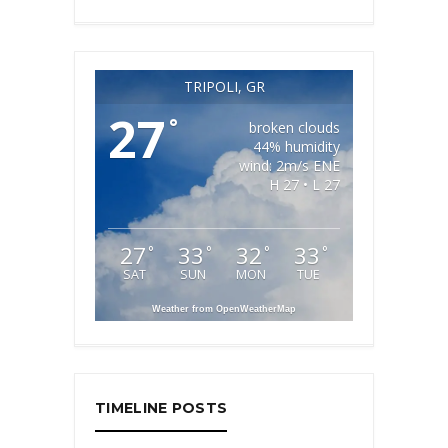
TRIPOLI, GR
27
°
broken clouds
44% humidity
wind: 2m/s ENE
H 27 • L 27
27
33
32
33
°
°
°
°
SAT
SUN
MON
TUE
Weather from OpenWeatherMap
TIMELINE POSTS