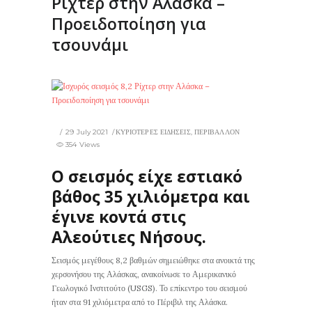
Ρίχτερ στην Αλάσκα –
Προειδοποίηση για
τσουνάμι
29 July 2021
ΚΥΡΙΟΤΕΡΕΣ ΕΙΔΗΣΕΙΣ
,
ΠΕΡΙΒΑΛΛΟΝ
354 Views
Ο σεισμός είχε εστιακό
βάθος 35 χιλιόμετρα και
έγινε κοντά στις
Αλεούτιες Νήσους.
Σεισμός μεγέθους 8,2 βαθμών σημειώθηκε στα ανοικτά της
χερσονήσου της Αλάσκας, ανακοίνωσε το Αμερικανικό
Γεωλογικό Ινστιτούτο (USGS). Το επίκεντρο του σεισμού
ήταν στα 91 χιλιόμετρα από το Πέριβιλ της Αλάσκα.