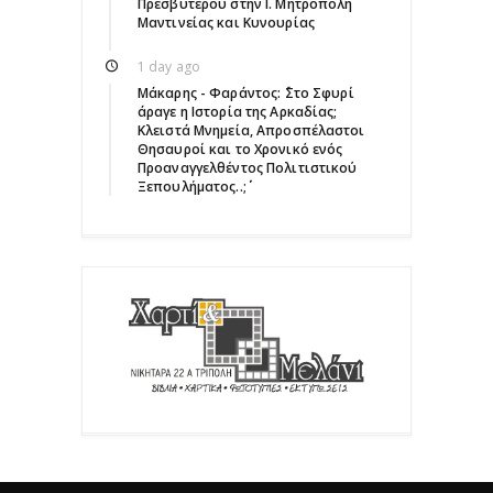
Πρεσβυτέρου στην Ι. Μητρόπολη
Μαντινείας και Κυνουρίας
1 day ago
Μάκαρης - Φαράντος: ΄΄Στο Σφυρί
άραγε η Ιστορία της Αρκαδίας;
Κλειστά Μνημεία, Απροσπέλαστοι
Θησαυροί και το Χρονικό ενός
Προαναγγελθέντος Πολιτιστικού
Ξεπουλήματος..;΄΄