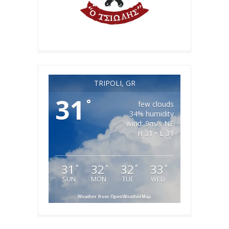
TRIPOLI, GR
31
°
few clouds
34% humidity
wind: 9m/s NE
H 31 • L 31
31
32
32
33
°
°
°
°
SUN
MON
TUE
WED
Weather from OpenWeatherMap