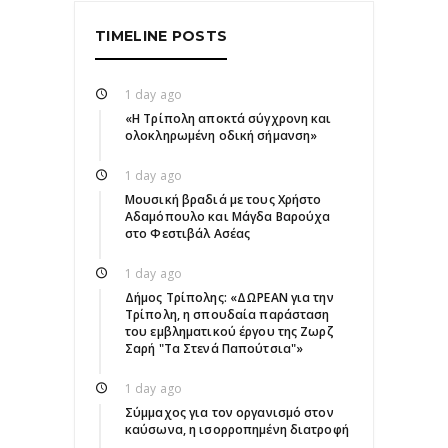
TIMELINE POSTS
1 day ago
«Η Τρίπολη αποκτά σύγχρονη και
ολοκληρωμένη οδική σήμανση»
1 day ago
Μουσική βραδιά με τους Χρήστο
Αδαμόπουλο και Μάγδα Βαρούχα
στο Φεστιβάλ Ασέας
1 day ago
Δήμος Τρίπολης: «ΔΩΡΕΑΝ για την
Τρίπολη, η σπουδαία παράσταση
του εμβληματικού έργου της Ζωρζ
Σαρή "Τα Στενά Παπούτσια"»
1 day ago
Σύμμαχος για τον οργανισμό στον
καύσωνα, η ισορροπημένη διατροφή