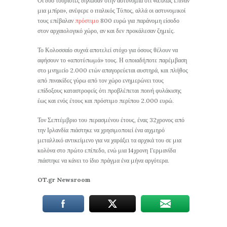
Οι δύο τουρίστες δήλωσαν στην αστυνομία ότι «απλώς έπιναν
μια μπίρα», ανέφερε ο ιταλικός Τύπος, αλλά οι αστυνομικοί
τους επέβαλαν
πρόστιμο
800 ευρώ για παράνομη είσοδο
στον αρχαιολογικό χώρο, αν και δεν προκάλεσαν ζημιές.
Το Κολοσσαίο συχνά αποτελεί στόχο για όσους θέλουν να
αφήσουν το «αποτύπωμά» τους. Η οποιαδήποτε παρέμβαση
στο μνημείο 2.000 ετών απαγορεύεται αυστηρά, και πλήθος
από πινακίδες γύρω από τον χώρο ενημερώνει τους
επίδοξους καταστροφείς ότι προβλέπεται ποινή φυλάκισης
έως και ενός έτους και πρόστιμο περίπου 2.000 ευρώ.
Τον Σεπτέμβριο του περασμένου έτους, ένας 32χρονος από
την Ιρλανδία πιάστηκε να χρησιμοποιεί ένα αιχμηρό
μεταλλικό αντικείμενο για να χαράξει τα αρχικά του σε μια
κολόνα στο πρώτο επίπεδο, ενώ μια 14χρονη Γερμανίδα
πιάστηκε να κάνει το ίδιο πράγμα ένα μήνα αργότερα.
OT.gr Newsroom