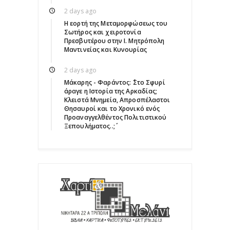
2 days ago
Η εορτή της Μεταμορφώσεως του
Σωτήρος και χειροτονία
Πρεσβυτέρου στην Ι. Μητρόπολη
Μαντινείας και Κυνουρίας
2 days ago
Μάκαρης - Φαράντος: ΄΄Στο Σφυρί
άραγε η Ιστορία της Αρκαδίας;
Κλειστά Μνημεία, Απροσπέλαστοι
Θησαυροί και το Χρονικό ενός
Προαναγγελθέντος Πολιτιστικού
Ξεπουλήματος..;΄΄