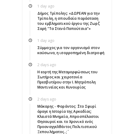
1 day ago
Δήμος Τρίπολης: «ΔΩΡΕΑΝ για την
Τρίπολη, η σπουδαία παράσταση
του εμβληματικού έργου της Ζωρζ
Σαρή "Τα Στενά Παπούτσια"»
1 day ago
Σύμμαχος για τον οργανισμό στον
καύσωνα, η ισορροπημένη διατροφή
2 days ago
Η εορτή της Μεταμορφώσεως του
Σωτήρος και χειροτονία
Πρεσβυτέρου στην Ι. Μητρόπολη
Μαντινείας και Κυνουρίας
2 days ago
Μάκαρης - Φαράντος: ΄΄Στο Σφυρί
άραγε η Ιστορία της Αρκαδίας;
Κλειστά Μνημεία, Απροσπέλαστοι
Θησαυροί και το Χρονικό ενός
Προαναγγελθέντος Πολιτιστικού
Ξεπουλήματος..;΄΄