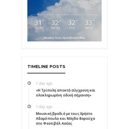
H 31 • L 31
31
32
32
33
°
°
°
°
SUN
MON
TUE
WED
Weather from OpenWeatherMap
TIMELINE POSTS
1 day ago
«Η Τρίπολη αποκτά σύγχρονη και
ολοκληρωμένη οδική σήμανση»
1 day ago
Μουσική βραδιά με τους Χρήστο
Αδαμόπουλο και Μάγδα Βαρούχα
στο Φεστιβάλ Ασέας