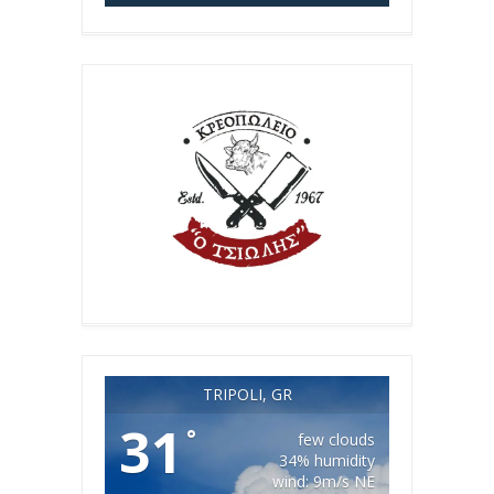
TRIPOLI, GR
31
°
few clouds
34% humidity
wind: 9m/s NE