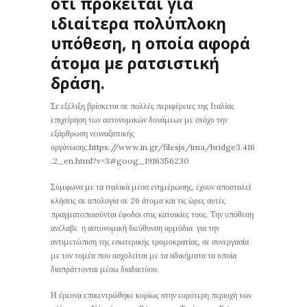
ότι πρόκειται για
ιδιαίτερα πολύπλοκη
υπόθεση, η οποία αφορά
άτομα με ρατσιστική
δράση.
Σε εξέλιξη βρίσκεται σε πολλές περιφέρειες της Ιταλίας
επιχείρηση των αστυνομικών δυνάμεων με στόχο την
εξάρθρωση νεοναζιστικής
οργάνωσης.https://www.in.gr/filesjs/ima/bridge3.416
.2_en.html?v=3#goog_1916356230
Σύμφωνα με τα ιταλικά μέσα ενημέρωσης, έχουν αποσταλεί
κλήσεις σε απολογία σε 26 άτομα και τις ώρες αυτές
πραγματοποιούνται έφοδοι στις κατοικίες τους. Την υπόθεση
ανέλαβε η αστυνομική διεύθυνση αρμόδια για την
αντιμετώπιση της εσωτερικής τρομοκρατίας, σε συνεργασία
με τον τομέα που ασχολείται με τα αδικήματα τα οποία
διαπράττονται μέσω διαδικτύου.
Η έρευνα επικεντρώθηκε κυρίως στην ευρύτερη περιοχή των