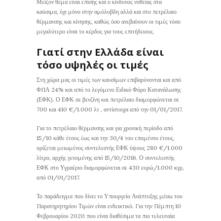
Μείζον θέμα είναι επίσης και ο κίνδυνος νοθείας στα
καύσιμα, όχι μόνο στην αμόλυβδη αλλά και στο πετρέλαιο
θέρμανσης και κίνησης, καθώς όσο ανεβαίνουν οι τιμές τόσο
μεγαλύτερο είναι το κέρδος για τους επιτήδειους.
Γιατί στην Ελλάδα είναι
τόσο υψηλές οι τιμές
Στη χώρα μας οι τιμές των καυσίμων επιβαρύνονται και από
ΦΠΑ 24% και από το λεγόμενο Ειδικό Φόρο Κατανάλωσης
(ΕΦΚ). Ο ΕΦΚ σε βενζίνη και πετρέλαιο διαμορφώνεται σε
700 και 410 €/1.000 λτ , αντίστοιχα από την 01/01/2017.
Για το πετρέλαιο θέρμανσης και για χρονική περίοδο από
15/10 κάθε έτους έως και την 30/4 του επομένου έτους,
ορίζεται μειωμένος συντελεστής ΕΦΚ ύψους 280 €/1.000
λίτρο, αρχής γενομένης από 15/10/2016. Ο συντελεστής
ΕΦΚ στο Υγραέριο διαμορφώνεται σε 430 ευρώ/1.000 κγρ,
από 01/01/2017.
Το παράδειγμα που δίνει το Υπουργείο Ανάπτυξης μέσω του
Παρατηρητηρίου Τιμών είναι ενδεικτικό. Για την Πέμπτη 10
Φεβρουαρίου 2020 που είναι διαθέσιμα τα πιο τελευταία