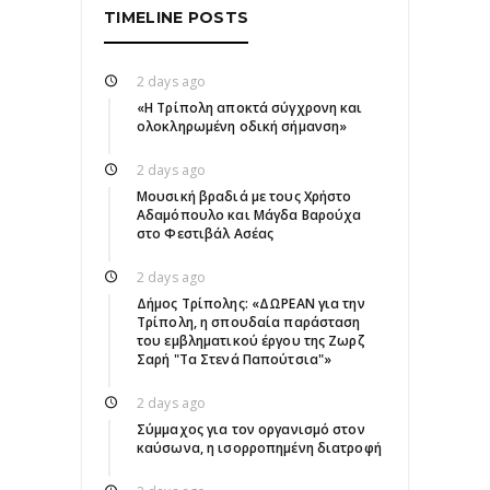
TIMELINE POSTS
2 days ago
«Η Τρίπολη αποκτά σύγχρονη και
ολοκληρωμένη οδική σήμανση»
2 days ago
Μουσική βραδιά με τους Χρήστο
Αδαμόπουλο και Μάγδα Βαρούχα
στο Φεστιβάλ Ασέας
2 days ago
Δήμος Τρίπολης: «ΔΩΡΕΑΝ για την
Τρίπολη, η σπουδαία παράσταση
του εμβληματικού έργου της Ζωρζ
Σαρή "Τα Στενά Παπούτσια"»
2 days ago
Σύμμαχος για τον οργανισμό στον
καύσωνα, η ισορροπημένη διατροφή