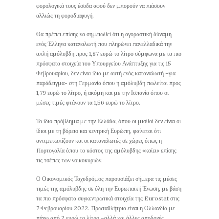
φορολογικά τους έσοδα αφού δεν μπορούν να πιάσουν
αλλιώς τη φοροδιαφυγή.
Θα πρέπει επίσης να σημειωθεί ότι η αγοραστική δύναμη
ενός Έλληνα καταναλωτή που πληρώνει πανελλαδικά την
απλή αμόλυβδη προς 1,87 ευρώ το λίτρο σύμφωνα με τα πιο
πρόσφατα στοιχεία του Υπουργείου Ανάπτυξης για τις 15
Φεβρουαρίου, δεν είναι ίδια με αυτή ενός καταναλωτή –για
παράδειγμα- στη Γερμανία όπου η αμόλυβδη πωλείται προς
1,79 ευρώ το λίτρο, ή ακόμη και με την Ισπανία όπου οι
μέσες τιμές φτάνουν τα 1,56 ευρώ το λίτρο.
Το ίδιο πρόβλημα με την Ελλάδα, όπου οι μισθοί δεν είναι οι
ίδιοι με τη βόρειο και κεντρική Ευρώπη, φαίνεται ότι
αντιμετωπίζουν και οι καταναλωτές σε χώρες όπως η
Πορτογαλία όπου το κόστος της αμόλυβδης «καίει» επίσης
τις τσέπες των νοικοκυριών.
Ο Οικονομικός Ταχυδρόμος παρουσιάζει σήμερα τις μέσες
τιμές της αμόλυβδης σε όλη την Ευρωπαϊκή Ένωση, με βάση
τα πιο πρόσφατα συγκεντρωτικά στοιχεία της Eurostat στις
7 Φεβρουαρίου 2022. Πρωταθλήτρια είναι η Ολλανδία με
πάνω από 2 ευρώ το λίτρο –αλλά και άλλες αποδοχές