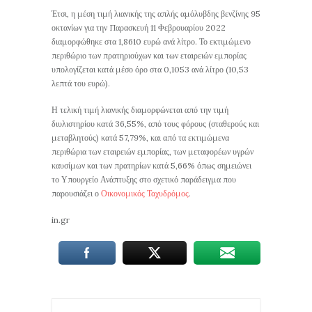
Έτσι, η μέση τιμή λιανικής της απλής αμόλυβδης βενζίνης 95
οκτανίων για την Παρασκευή 11 Φεβρουαρίου 2022
διαμορφώθηκε στα 1,8610 ευρώ ανά λίτρο. Το εκτιμώμενο
περιθώριο των πρατηριούχων και των εταιρειών εμπορίας
υπολογίζεται κατά μέσο όρο στα 0,1053 ανά λίτρο (10,53
λεπτά του ευρώ).
Η τελική τιμή λιανικής διαμορφώνεται από την τιμή
διυλιστηρίου κατά 36,55%, από τους φόρους (σταθερούς και
μεταβλητούς) κατά 57,79%, και από τα εκτιμώμενα
περιθώρια των εταιρειών εμπορίας, των μεταφορέων υγρών
καυσίμων και των πρατηρίων κατά 5,66% όπως σημειώνει
το Υπουργείο Ανάπτυξης στο σχετικό παράδειγμα που
παρουσιάζει ο
Οικονομικός Ταχυδρόμος
.
in.gr