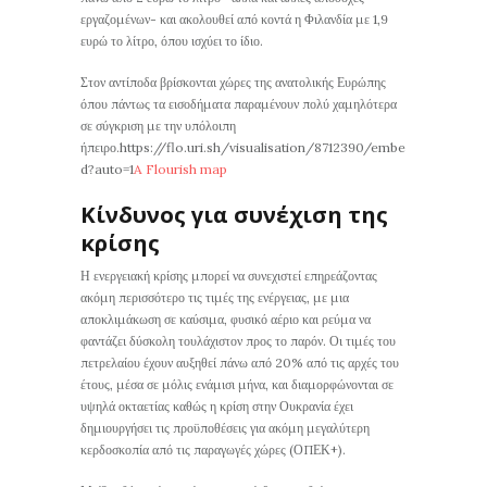
εργαζομένων- και ακολουθεί από κοντά η Φιλανδία με 1,9
ευρώ το λίτρο, όπου ισχύει το ίδιο.
Στον αντίποδα βρίσκονται χώρες της ανατολικής Ευρώπης
όπου πάντως τα εισοδήματα παραμένουν πολύ χαμηλότερα
σε σύγκριση με την υπόλοιπη
ήπειρο.https://flo.uri.sh/visualisation/8712390/embe
d?auto=1
A Flourish map
Κίνδυνος για συνέχιση της
κρίσης
Η ενεργειακή κρίσης μπορεί να συνεχιστεί επηρεάζοντας
ακόμη περισσότερο τις τιμές της ενέργειας, με μια
αποκλιμάκωση σε καύσιμα, φυσικό αέριο και ρεύμα να
φαντάζει δύσκολη τουλάχιστον προς το παρόν. Οι τιμές του
πετρελαίου έχουν αυξηθεί πάνω από 20% από τις αρχές του
έτους, μέσα σε μόλις ενάμισι μήνα, και διαμορφώνονται σε
υψηλά οκταετίας καθώς η κρίση στην Ουκρανία έχει
δημιουργήσει τις προϋποθέσεις για ακόμη μεγαλύτερη
κερδοσκοπία από τις παραγωγές χώρες (ΟΠΕΚ+).