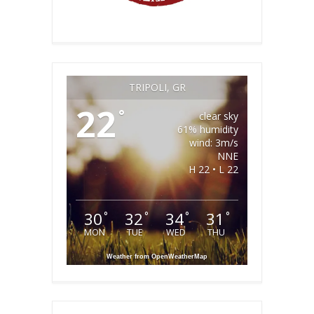
TRIPOLI, GR
22
°
clear sky
61% humidity
wind: 3m/s
NNE
H 22 • L 22
30
32
34
31
°
°
°
°
MON
TUE
WED
THU
Weather from OpenWeatherMap