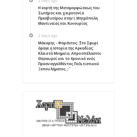
2 days ago
Η εορτή της Μεταμορφώσεως του
Σωτήρος και χειροτονία
Πρεσβυτέρου στην Ι. Μητρόπολη
Μαντινείας και Κυνουρίας
2 days ago
Μάκαρης - Φαράντος: ΄΄Στο Σφυρί
άραγε η Ιστορία της Αρκαδίας;
Κλειστά Μνημεία, Απροσπέλαστοι
Θησαυροί και το Χρονικό ενός
Προαναγγελθέντος Πολιτιστικού
Ξεπουλήματος..;΄΄