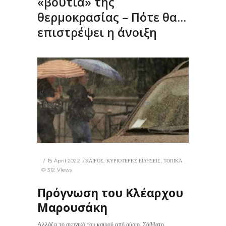
«βουτιά» της
θερμοκρασίας – Πότε θα…
επιστρέψει η άνοιξη
15 April 2022
ΚΑΙΡΟΣ
,
ΚΥΡΙΟΤΕΡΕΣ ΕΙΔΗΣΕΙΣ
,
ΤΟΠΙΚΑ
312 Views
Πρόγνωση του Κλέαρχου
Μαρουσάκη
Αλλάζει το σκηνικό του καιρού από αύριο, Σάββατο,