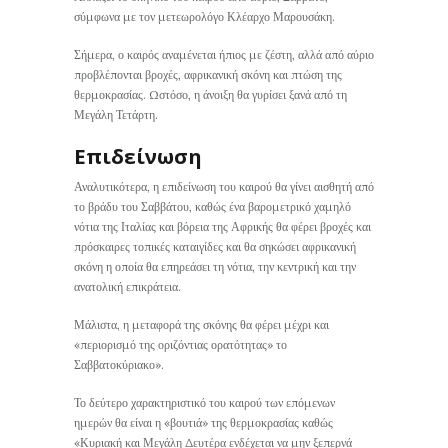
σύμφωνα με τον μετεωρολόγο Κλέαρχο Μαρουσάκη.
Σήμερα, ο καιρός αναμένεται ήπιος με ζέστη, αλλά από αύριο
προβλέπονται βροχές, αφρικανική σκόνη και πτώση της
θερμοκρασίας. Ωστόσο, η άνοιξη θα γυρίσει ξανά από τη
Μεγάλη Τετάρτη.
Επιδείνωση
Αναλυτικότερα, η επιδείνωση του καιρού θα γίνει αισθητή από
το βράδυ του Σαββάτου, καθώς ένα βαρομετρικό χαμηλό
νότια της Ιταλίας και βόρεια της Αφρικής θα φέρει βροχές και
πρόσκαιρες τοπικές καταιγίδες και θα σηκώσει αφρικανική
σκόνη η οποία θα επηρεάσει τη νότια, την κεντρική και την
ανατολική επικράτεια.
Μάλιστα, η μεταφορά της σκόνης θα φέρει μέχρι και
«περιορισμό της οριζόντιας ορατότητας» το
Σαββατοκύριακο».
Το δεύτερο χαρακτηριστικό του καιρού των επόμενων
ημερών θα είναι η «βουτιά» της θερμοκρασίας καθώς
«Κυριακή και Μεγάλη Δευτέρα ενδέχεται να μην ξεπερνά