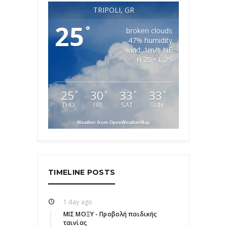
TRIPOLI, GR
25
°
broken clouds
47% humidity
wind: 1m/s NE
H 25 • L 25
25
30
33
33
°
°
°
°
THU
FRI
SAT
SUN
Weather from OpenWeatherMap
TIMELINE POSTS
1 day ago
ΜΙΣ ΜΟΞΥ - Προβολή παιδικής
ταινίας