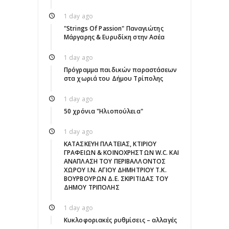
1 day ago
"Strings Of Passion" Παναγιώτης
Μάργαρης & Ευρυδίκη στην Ασέα
1 day ago
Πρόγραμμα παιδικών παραστάσεων
στα χωριά του Δήμου Τρίπολης
1 day ago
50 χρόνια "Ηλιοπούλεια"
1 day ago
ΚΑΤΑΣΚΕΥΗ ΠΛΑΤΕΙΑΣ, ΚΤΙΡΙΟΥ
ΓΡΑΦΕΙΩΝ & ΚΟΙΝΟΧΡΗΣΤΩΝ W.C. ΚΑΙ
ΑΝΑΠΛΑΣΗ ΤΟΥ ΠΕΡΙΒΑΛΛΟΝΤΟΣ
ΧΩΡΟΥ Ι.Ν. ΑΓΙΟΥ ΔΗΜΗΤΡΙΟΥ Τ.Κ.
ΒΟΥΡΒΟΥΡΩΝ Δ.Ε. ΣΚΙΡΙΤΙΔΑΣ ΤΟΥ
ΔΗΜΟΥ ΤΡΙΠΟΛΗΣ
1 day ago
Κυκλοφοριακές ρυθμίσεις – αλλαγές