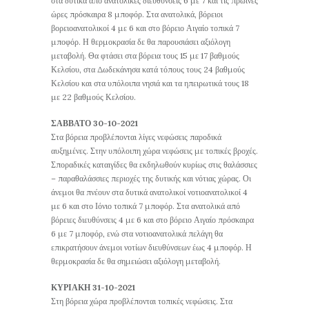
στα δυτικά από ανατολικές διευθύνσεις 6 με 7 και τις πρωινές
ώρες πρόσκαιρα 8 μποφόρ. Στα ανατολικά, βόρειοι
βορειοανατολικοί 4 με 6 και στο βόρειο Αιγαίο τοπικά 7
μποφόρ. Η θερμοκρασία δε θα παρουσιάσει αξιόλογη
μεταβολή. Θα φτάσει στα βόρεια τους 15 με 17 βαθμούς
Κελσίου, στα Δωδεκάνησα κατά τόπους τους 24 βαθμούς
Κελσίου και στα υπόλοιπα νησιά και τα ηπειρωτικά τους 18
με 22 βαθμούς Κελσίου.
ΣΑΒΒΑΤΟ 30-10-2021
Στα βόρεια προβλέπονται λίγες νεφώσεις παροδικά
αυξημένες. Στην υπόλοιπη χώρα νεφώσεις με τοπικές βροχές.
Σποραδικές καταιγίδες θα εκδηλωθούν κυρίως στις θαλάσσιες
– παραθαλάσσιες περιοχές της δυτικής και νότιας χώρας. Οι
άνεμοι θα πνέουν στα δυτικά ανατολικοί νοτιοανατολικοί 4
με 6 και στο Ιόνιο τοπικά 7 μποφόρ. Στα ανατολικά από
βόρειες διευθύνσεις 4 με 6 και στο βόρειο Αιγαίο πρόσκαιρα
6 με 7 μποφόρ, ενώ στα νοτιοανατολικά πελάγη θα
επικρατήσουν άνεμοι νοτίων διευθύνσεων έως 4 μποφόρ. Η
θερμοκρασία δε θα σημειώσει αξιόλογη μεταβολή.
ΚΥΡΙΑΚΗ 31-10-2021
Στη βόρεια χώρα προβλέπονται τοπικές νεφώσεις. Στα