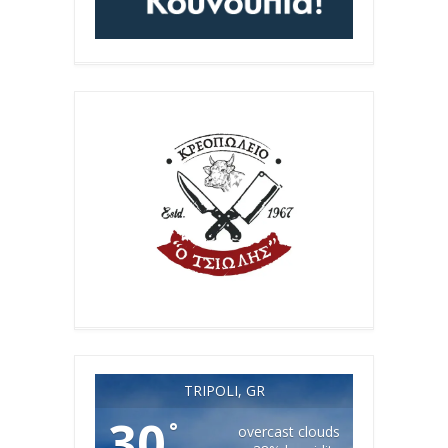
TRIPOLI, GR
30
°
overcast clouds