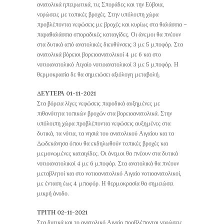
ανατολικά ηπειρωτικά, τις Σποράδες και την Εύβοια,
νεφώσεις με τοπικές βροχές. Στην υπόλοιπη χώρα
προβλέπονται νεφώσεις με βροχές και κυρίως στα θαλάσσια –
παραθαλάσσια σποραδικές καταιγίδες. Οι άνεμοι θα πνέουν
στα δυτικά από ανατολικές διευθύνσεις 3 με 5 μποφόρ. Στα
ανατολικά βόρειοι βορειοανατολικοί 4 με 6 και στο
νοτιοανατολικό Αιγαίο νοτιοανατολικοί 3 με 5 μποφόρ. Η
θερμοκρασία δε θα σημειώσει αξιόλογη μεταβολή.
ΔΕΥΤΕΡΑ 01-11-2021
Στα βόρεια λίγες νεφώσεις παροδικά αυξημένες με
πιθανότητα τοπικών βροχών στα βορειοανατολικά. Στην
υπόλοιπη χώρα προβλέπονται νεφώσεις αυξημένες στα
δυτικά, τα νότια, τα νησιά του ανατολικού Αιγαίου και τα
Δωδεκάνησα όπου θα εκδηλωθούν τοπικές βροχές και
μεμονωμένες καταιγίδες. Οι άνεμοι θα πνέουν στα δυτικά
νοτιοανατολικοί 4 με 6 μποφόρ. Στα ανατολικά θα πνέουν
μεταβλητοί και στο νοτιοανατολικό Αιγαίο νοτιοανατολικοί,
με ένταση έως 4 μποφόρ. Η θερμοκρασία θα σημειώσει
μικρή άνοδο.
ΤΡΙΤΗ 02-11-2021
Στα δυτικά και το ανατολικό Αιγαίο προβλέπονται νεφώσεις