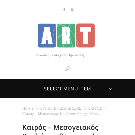
Αρκαδική Ραδιοφωνία Τηλεόραση
SELECT MENU ITEM
Home
ΚΥΡΙΟΤΕΡΕΣ ΕΙΔΗΣΕΙΣ
ΚΑΙΡΟΣ
Καιρός – Μεσογειακός Κυκλώνας θα «χτυπήσει»...
Καιρός – Μεσογειακός