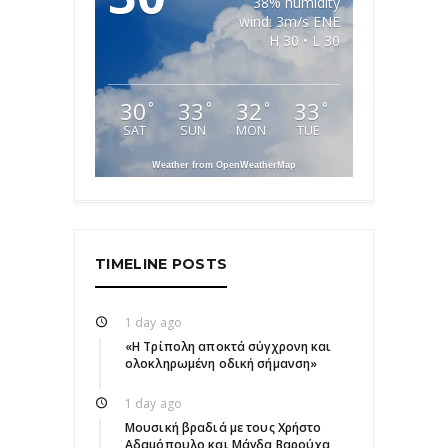
38% humidity
wind: 3m/s ENE
H 30 • L 30
30
33
32
33
°
°
°
°
SAT
SUN
MON
TUE
Weather from OpenWeatherMap
TIMELINE POSTS
1 day ago
«Η Τρίπολη αποκτά σύγχρονη και
ολοκληρωμένη οδική σήμανση»
1 day ago
Μουσική βραδιά με τους Χρήστο
Αδαμόπουλο και Μάγδα Βαρούχα