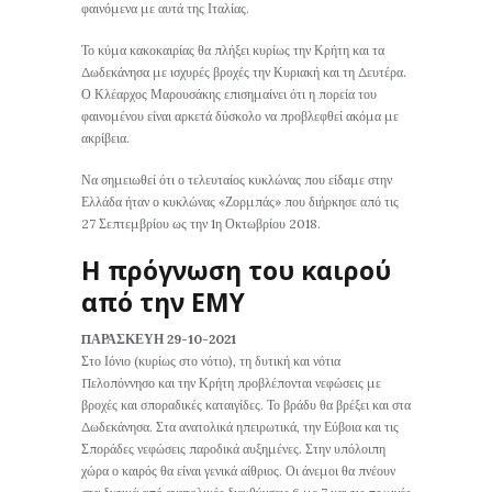
φαινόμενα με αυτά της Ιταλίας.
Το κύμα κακοκαιρίας θα πλήξει κυρίως την Κρήτη και τα
Δωδεκάνησα με ισχυρές βροχές την Κυριακή και τη Δευτέρα.
Ο Κλέαρχος Μαρουσάκης επισημαίνει ότι η πορεία του
φαινομένου είναι αρκετά δύσκολο να προβλεφθεί ακόμα με
ακρίβεια.
Να σημειωθεί ότι ο τελευταίος κυκλώνας που είδαμε στην
Ελλάδα ήταν ο κυκλώνας «Ζορμπάς» που διήρκησε από τις
27 Σεπτεμβρίου ως την 1η Οκτωβρίου 2018.
Η πρόγνωση του καιρού
από την ΕΜΥ
ΠΑΡΑΣΚΕΥΗ 29-10-2021
Στο Ιόνιο (κυρίως στο νότιο), τη δυτική και νότια
Πελοπόννησο και την Κρήτη προβλέπονται νεφώσεις με
βροχές και σποραδικές καταιγίδες. Το βράδυ θα βρέξει και στα
Δωδεκάνησα. Στα ανατολικά ηπειρωτικά, την Εύβοια και τις
Σποράδες νεφώσεις παροδικά αυξημένες. Στην υπόλοιπη
χώρα ο καιρός θα είναι γενικά αίθριος. Οι άνεμοι θα πνέουν