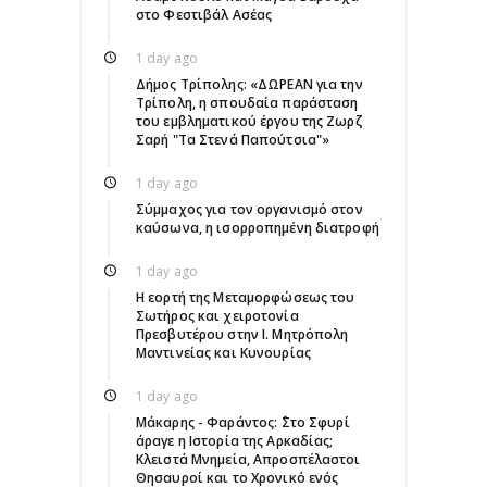
στο Φεστιβάλ Ασέας
1 day ago
Δήμος Τρίπολης: «ΔΩΡΕΑΝ για την
Τρίπολη, η σπουδαία παράσταση
του εμβληματικού έργου της Ζωρζ
Σαρή "Τα Στενά Παπούτσια"»
1 day ago
Σύμμαχος για τον οργανισμό στον
καύσωνα, η ισορροπημένη διατροφή
1 day ago
Η εορτή της Μεταμορφώσεως του
Σωτήρος και χειροτονία
Πρεσβυτέρου στην Ι. Μητρόπολη
Μαντινείας και Κυνουρίας
1 day ago
Μάκαρης - Φαράντος: ΄΄Στο Σφυρί
άραγε η Ιστορία της Αρκαδίας;
Κλειστά Μνημεία, Απροσπέλαστοι
Θησαυροί και το Χρονικό ενός