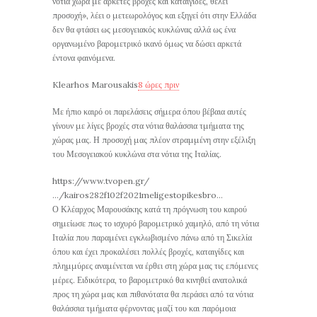
νότια χώρα με αρκετές βροχές και καταιγίδες, θέλει
προσοχή», λέει ο μετεωρολόγος και εξηγεί ότι στην Ελλάδα
δεν θα φτάσει ως μεσογειακός κυκλώνας αλλά ως ένα
οργανωμένο βαρομετρικό ικανό όμως να δώσει αρκετά
έντονα φαινόμενα.
Klearhos Marousakis
8 ώρες πριν
Με ήπιο καιρό οι παρελάσεις σήμερα όπου βέβαια αυτές
γίνουν με λίγες βροχές στα νότια θαλάσσια τμήματα της
χώρας μας. Η προσοχή μας πλέον στραμμένη στην εξέλιξη
του Μεσογειακού κυκλώνα στα νότια της Ιταλίας.
https://www.tvopen.gr/
…/kairos282f102f2021meligestopikesbro…
Ο Κλέαρχος Μαρουσάκης κατά τη πρόγνωση του καιρού
σημείωσε πως το ισχυρό βαρομετρικό χαμηλό, από τη νότια
Ιταλία που παραμένει εγκλωβισμένο πάνω από τη Σικελία
όπου και έχει προκαλέσει πολλές βροχές, καταιγίδες και
πλημμύρες αναμένεται να έρθει στη χώρα μας τις επόμενες
μέρες. Ειδικότερα, το βαρομετρικό θα κινηθεί ανατολικά
προς τη χώρα μας και πιθανότατα θα περάσει από τα νότια
θαλάσσια τμήματα φέρνοντας μαζί του και παρόμοια