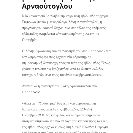
Αρναούτογλου
Νέα κακοκαιρία θα πλήξει την ερχόμενη εβδομάδα τη χώρα.
Σύμφωνα με τον μετεωρολόγο, Σάκη Αρναούτογλου, η
πρόγνωση του καιρού δείχνει πως στο τέλος της επόμενης
εβδομάδας αναμένεται νέα κακοκαιρία στις 23 και 24
Οκτωβρίου.
Ο Σάκης Αρναούτογλου σε ανάρτησή του στο Facebook για
τον καιρό ανέφερε πως έρχεται νέα «δραστήρια»
ατμοσφαιρική διαταραχή προς τα τέλη της εβδομάδας. Όπως
γράφει η κακοκαιρία θα ξεκινήσει από τα δυτικά, ενώ δεν
υπάρχουν δεδομένα προς τον όγκο των βροχοπτώσεων.
Αναλυτικά η ανάρτηση του Σάκη Αρναούτογλου στο
Facebook:
«Αρκετά… “δραστήρια” δείχνει η νέα ατμοσφαιρική
διαταραχή προς τα τέλη της εβδομάδας (23-24)
Οκτωβρίου!!! Φίλες και φίλοι, και τα πρωινά σημερινά
στοιχεία επιμένουν για νέα αλλαγή του καιρού προς τα τέλη
της εβδομάδας αρχικά κυρίως στη δυτική Ελλάδα! Η τροχιά
του βαρομετρικού χαμηλού όμως καθώς και το βάθος του,