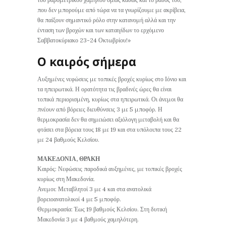
που δεν μπορούμε από τώρα να τα γνωρίζουμε με ακρίβεια,
θα παίξουν σημαντικό ρόλο στην κατανομή αλλά και την
ένταση των βροχών και των καταιγίδων το ερχόμενο
Σαββατοκύριακο 23-24 Οκτωβρίου!»
Ο καιρός σήμερα
Αυξημένες νεφώσεις με τοπικές βροχές κυρίως στο Ιόνιο και
τα ηπειρωτικά. Η ορατότητα τις βραδινές ώρες θα είναι
τοπικά περιορισμένη, κυρίως στα ηπειρωτικά. Οι άνεμοι θα
πνέουν από βόρειες διευθύνσεις 3 με 5 μποφόρ. Η
θερμοκρασία δεν θα σημειώσει αξιόλογη μεταβολή και θα
φτάσει στα βόρεια τους 18 με 19 και στα υπόλοιπα τους 22
με 24 βαθμούς Κελσίου.
ΜΑΚΕΔΟΝΙΑ, ΘΡΑΚΗ
Καιρός: Νεφώσεις παροδικά αυξημένες, με τοπικές βροχές
κυρίως στη Μακεδονία.
Ανεμοι: Μεταβλητοί 3 με 4 και στα ανατολικά
βορειοανατολικοί 4 με 5 μποφόρ.
Θερμοκρασία: Έως 19 βαθμούς Κελσίου. Στη δυτική
Μακεδονία 3 με 4 βαθμούς χαμηλότερη.