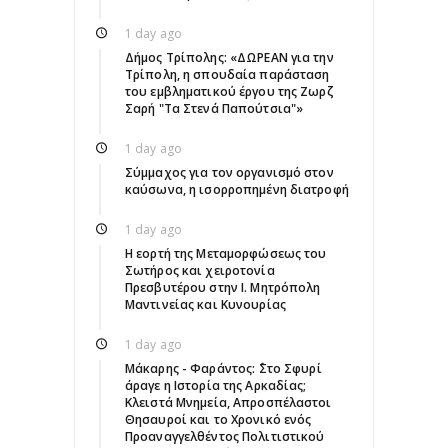
1 day ago
Δήμος Τρίπολης: «ΔΩΡΕΑΝ για την
Τρίπολη, η σπουδαία παράσταση
του εμβληματικού έργου της Ζωρζ
Σαρή "Τα Στενά Παπούτσια"»
1 day ago
Σύμμαχος για τον οργανισμό στον
καύσωνα, η ισορροπημένη διατροφή
1 day ago
Η εορτή της Μεταμορφώσεως του
Σωτήρος και χειροτονία
Πρεσβυτέρου στην Ι. Μητρόπολη
Μαντινείας και Κυνουρίας
1 day ago
Μάκαρης - Φαράντος: ΄΄Στο Σφυρί
άραγε η Ιστορία της Αρκαδίας;
Κλειστά Μνημεία, Απροσπέλαστοι
Θησαυροί και το Χρονικό ενός
Προαναγγελθέντος Πολιτιστικού