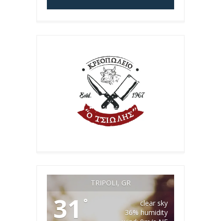
TRIPOLI, GR
31
°
clear sky
36% humidity