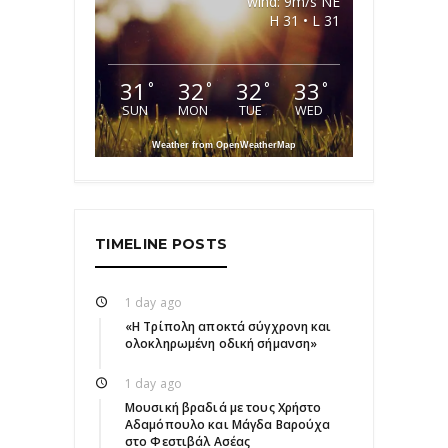
wind: 9m/s NE
H 31 • L 31
31
32
32
33
°
°
°
°
SUN
MON
TUE
WED
Weather from OpenWeatherMap
TIMELINE POSTS
1 day ago
«Η Τρίπολη αποκτά σύγχρονη και
ολοκληρωμένη οδική σήμανση»
1 day ago
Μουσική βραδιά με τους Χρήστο
Αδαμόπουλο και Μάγδα Βαρούχα
στο Φεστιβάλ Ασέας