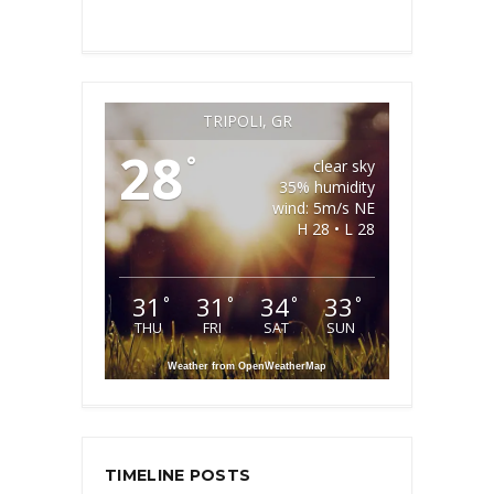
TRIPOLI, GR
28
°
clear sky
35% humidity
wind: 5m/s NE
H 28 • L 28
31
31
34
33
°
°
°
°
THU
FRI
SAT
SUN
Weather from OpenWeatherMap
TIMELINE POSTS