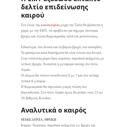
δελτίο επιδείνωσης
καιρού
Στο έλεος της
κακοκαιρίας
μέχρι την Τρίτη θα βρίσκεται η
χώρα, με την ΕΜΥ, να προβλέπει για σήμερα, συννεφιά,
βροχές και πτώση θερμοκρασίας αλλά και χιονοπτώσεις.
Ειδικότερα, στα δυτικά και τα βόρεια βροχές και καταιγίδες.
Τα φαινόμενα κατά διαστήματα θα είναι έντονα στα δυτικά.
Στην υπόλοιπη χώρα λίγες νεφώσεις παροδικά αυξημένες με
τοπικές βροχές. Ευνοείται η μεταφορά σκόνης στο νότιο
Αιγαίο.
Οι άνεμοι θα πνέουν νοτιοδυτικοί 5 με 7 και στα πελάγη
τοπικά 8 μποφόρ.
Η θερμοκρασία θα σημειώσει μικρή πτώση στα
βορειοδυτικά. Στο νότιο Αιγαίο όμως θα φτάσει τους 23 με
25 βαθμούς Κελσίου.
Αναλυτικά ο καιρός
ΜΑΚΕΔΟΝΙΑ, ΘΡΑΚΗ
Καιρός: Νεφώσεις παροδικά αυξημένες με βροχές και