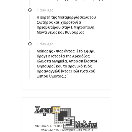
1 day ago
Η εορτή της Μεταμορφώσεως του
Σωτήρος και χειροτονία
Πρεσβυτέρου στην Ι. Μητρόπολη
Μαντινείας και Κυνουρίας
1 day ago
Μάκαρης - Φαράντος: ΄΄Στο Σφυρί
άραγε η Ιστορία της Αρκαδίας;
Κλειστά Μνημεία, Απροσπέλαστοι
Θησαυροί και το Χρονικό ενός
Προαναγγελθέντος Πολιτιστικού
Ξεπουλήματος..;΄΄