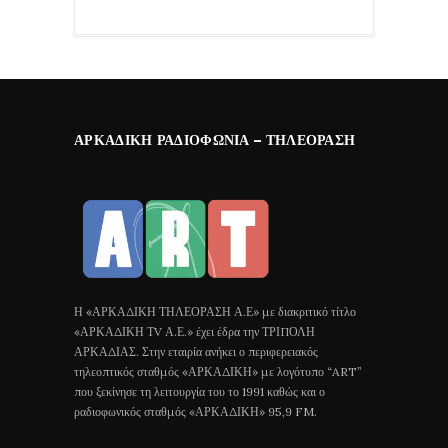
ΑΡΚΑΔΙΚΉ ΡΑΔΙΟΦΩΝΊΑ – ΤΗΛΕΌΡΑΣΗ
Η «ΑΡΚΑΔΙΚΗ ΤΗΛΕΟΡΑΣΗ Α.Ε» με διακριτικό τίτλο
«ΑΡΚΑΔΙΚΗ ΤV Α.Ε.» έχει έδρα την ΤΡΙΠΟΛΗ
ΑΡΚΑΔΙΑΣ. Στην εταιρία ανήκει ο περιφερειακός
τηλεοπτικός σταθμός «ΑΡΚΑΔΙΚΗ» με λογότυπο “ART”
που ξεκίνησε τη λειτουργία του το 1991 καθώς και ο
ραδιοφωνικός σταθμός «ΑΡΚΑΔΙΚΗ» 95,9 FM.