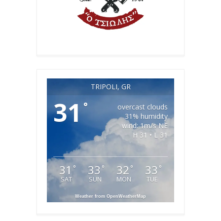
TRIPOLI, GR
31
°
overcast clouds
31% humidity
wind: 1m/s NE
H 31 • L 31
31
33
32
33
°
°
°
°
SAT
SUN
MON
TUE
Weather from OpenWeatherMap