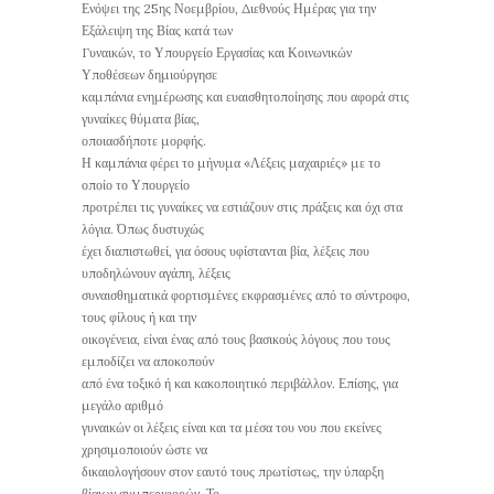
Ενόψει της 25ης Νοεμβρίου, Διεθνούς Ημέρας για την
Εξάλειψη της Βίας κατά των
Γυναικών, το Υπουργείο Εργασίας και Κοινωνικών
Υποθέσεων δημιούργησε
καμπάνια ενημέρωσης και ευαισθητοποίησης που αφορά στις
γυναίκες θύματα βίας,
οποιασδήποτε μορφής.
Η καμπάνια φέρει το μήνυμα «Λέξεις μαχαιριές» με το
οποίο το Υπουργείο
προτρέπει τις γυναίκες να εστιάζουν στις πράξεις και όχι στα
λόγια. Όπως δυστυχώς
έχει διαπιστωθεί, για όσους υφίστανται βία, λέξεις που
υποδηλώνουν αγάπη, λέξεις
συναισθηματικά φορτισμένες εκφρασμένες από το σύντροφο,
τους φίλους ή και την
οικογένεια, είναι ένας από τους βασικούς λόγους που τους
εμποδίζει να αποκοπούν
από ένα τοξικό ή και κακοποιητικό περιβάλλον. Επίσης, για
μεγάλο αριθμό
γυναικών οι λέξεις είναι και τα μέσα του νου που εκείνες
χρησιμοποιούν ώστε να
δικαιολογήσουν στον εαυτό τους πρωτίστως, την ύπαρξη
βίαιων συμπεριφορών. Το