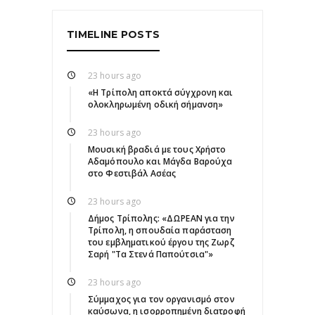
TIMELINE POSTS
23 hours ago
«Η Τρίπολη αποκτά σύγχρονη και
ολοκληρωμένη οδική σήμανση»
23 hours ago
Μουσική βραδιά με τους Χρήστο
Αδαμόπουλο και Μάγδα Βαρούχα
στο Φεστιβάλ Ασέας
23 hours ago
Δήμος Τρίπολης: «ΔΩΡΕΑΝ για την
Τρίπολη, η σπουδαία παράσταση
του εμβληματικού έργου της Ζωρζ
Σαρή "Τα Στενά Παπούτσια"»
23 hours ago
Σύμμαχος για τον οργανισμό στον
καύσωνα, η ισορροπημένη διατροφή