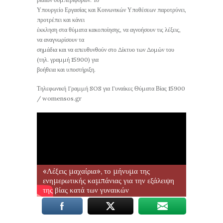
Υπουργείο Εργασίας και Κοινωνικών Υποθέσεων παροτρύνει,
προτρέπει και κάνει
έκκληση στα θύματα κακοποίησης, να αγνοήσουν τις λέξεις,
να αναγνωρίσουν τα
σημάδια και να απευθυνθούν στο Δίκτυο των Δομών του
(τηλ. γραμμή 15900) για
βοήθεια και υποστήριξη.
Τηλεφωνική Γραμμή SOS για Γυναίκες Θύματα Βίας 15900
/ womensos.gr
«Λέξεις μαχαίρια», το μήνυμα της
ενημερωτικής καμπάνιας για την εξάλειψη
της βίας κατά των γυναικών