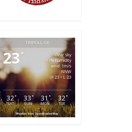
TRIPOLI, GR
23
°
clear sky
51% humidity
wind: 1m/s
NNW
H 23 • L 23
32
33
31
32
°
°
°
°
SAT
SUN
MON
TUE
Weather from OpenWeatherMap