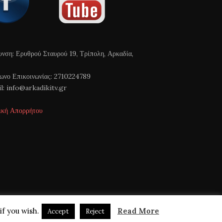
υνση: Ερυθρού Σταυρού 19, Τρίπολη, Αρκαδία,
ωνο Επικοινωνίας: 2710224789
l: info@arkadikitv.gr
ική Απορρήτου
if you wish.
Read More
Accept
Reject