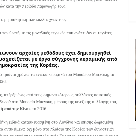
τών κατά την περίοδο παραγωγής τους.
ίτερη αισθητική των καλλιτεχνών τους.
 τον θεατή με τις μοναδικές τεχνικές που ανέπτυξαν οι τεχνίτες
βιώνουν αρχαίες μεθόδους έχει δημιουργηθεί
συσχετίζεται με έργα σύγχρονης κεραμικής από
ημοκρατίας της Κορέας.
 τριάντα χρόνια, τα έντεκα κεραμικά του Μουσείου Μπενάκη, τα
936.
ς, υπήρξε ένας από τους σημαντικότερους συλλέκτες ασιατικής
η δωρεά στο Μουσείο Μπενάκη, μέρους της κινεζικής συλλογής του,
ή από την Κίνα»
το 2016.
ήκη ειδικά κατασκευασμένη στο Λονδίνο και επίσης δωρισμένη
 αντικείμενα, όχι μόνο στο πλαίσιο της Κορέας των δυναστειών
ά και σε αυτό της μεσοπολεμικής Ευρώπης, όταν η κορεατική τέχνη