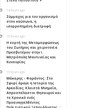
Στενά Παπούτσια"»
14 hours ago
Σύμμαχος για τον οργανισμό
στον καύσωνα, η
ισορροπημένη διατροφή
15 hours ago
Η εορτή της Μεταμορφώσεως
του Σωτήρος και χειροτονία
Πρεσβυτέρου στην Ι.
Μητρόπολη Μαντινείας και
Κυνουρίας
15 hours ago
Μάκαρης - Φαράντος: ΄΄Στο
Σφυρί άραγε η Ιστορία της
Αρκαδίας; Κλειστά Μνημεία,
Απροσπέλαστοι Θησαυροί και
το Χρονικό ενός
Προαναγγελθέντος
Πολιτιστικού Ξεπουλήματος..;΄΄