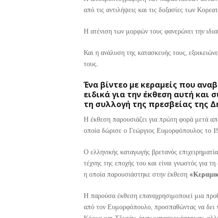
από τις αντιλήψεις και τις δοξασίες των Κορεα
Η ατένιση των μορφών τους φανερώνει την ιδια
Και η ανάλυση της κατασκευής τους, εξοικειώνει
τους.
Ένα βίντεο με κεραμείς που ανα
ειδικά για την έκθεση αυτή και 
τη συλλογή της πρεσβείας της Δ
Η έκθεση παρουσιάζει για πρώτη φορά μετά από
οποία δώρισε ο Γεώργιος Ευμορφόπουλος το 1
Ο ελληνικής καταγωγής βρετανός επιχειρηματία
τέχνης της εποχής του και είναι γνωστός για τ
η οποία παρουσιάστηκε στην έκθεση
«Κεραμικ
Η παρούσα έκθεση επαναχρησιμοποιεί μια προθ
από τον Ευμορφόπουλο, προσπαθώντας να δει τα
Κόρυο και Τζοσάν, όταν κατασκευάστηκαν, αλλ