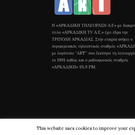
Η «ΑΡΚΑΔΙΚΗ ΤΗΛΕΟΡΑΣΗ Α.Ε» με διακριτ
τίτλο «ΑΡΚΑΔΙΚΗ ΤV Α.Ε.» έχει έδρα την
ΤΡΙΠΟΛΗ ΑΡΚΑΔΙΑΣ. Στην εταιρία ανήκει ο
περιφερειακός τηλεοπτικός σταθμός «ΑΡΚΑΔ
με λογότυπο “ART” που ξεκίνησε τη λειτουργί
το 1991 καθώς και ο ραδιοφωνικός σταθμός
«ΑΡΚΑΔΙΚΗ» 95,9 FM.
This website uses cookies to improve your exp
Arkadiki TV © 2018 All Rights Reserved