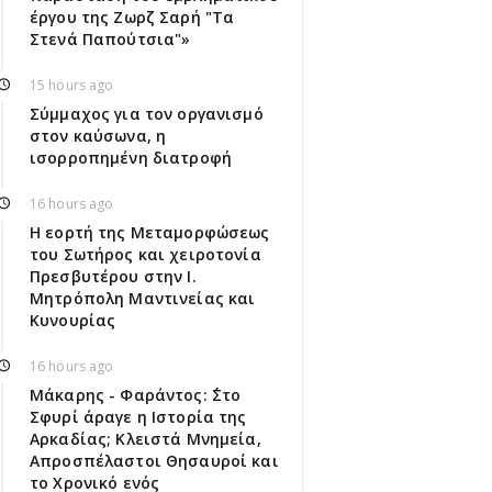
έργου της Ζωρζ Σαρή "Τα
Στενά Παπούτσια"»
15 hours ago
Σύμμαχος για τον οργανισμό
στον καύσωνα, η
ισορροπημένη διατροφή
16 hours ago
Η εορτή της Μεταμορφώσεως
του Σωτήρος και χειροτονία
Πρεσβυτέρου στην Ι.
Μητρόπολη Μαντινείας και
Κυνουρίας
16 hours ago
Μάκαρης - Φαράντος: ΄΄Στο
Σφυρί άραγε η Ιστορία της
Αρκαδίας; Κλειστά Μνημεία,
Απροσπέλαστοι Θησαυροί και
το Χρονικό ενός