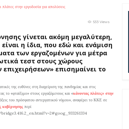
533 Views
ρνησης γίνεται ακόμη μεγαλύτερη,
είναι η ίδια, που εδώ και ενάμιση
ματα των εργαζομένων για μέτρα
ωτικά τεστ στους χώρους
ν επιχειρήσεων» επισημαίνει το
τικές της ευθύνες στη διαχείριση της πανδημίας και στις
ας το «φταίξιμο» στους εργαζόμενους και «
κάνοντας πλάτες» στην
ατάξεις του πρόσφατου αντεργατικού νόμου», αναφέρει το ΚΚΕ σε
ς κυβέρνησης
περί
a/bridge3.416.2_en.html?v=2#goog_933261334