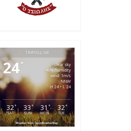
TRIPOLI, GR
24
°
clear sky
46% humidity
wind: 1m/s
NNW
H 24 • L 24
32
33
31
32
°
°
°
°
SAT
SUN
MON
TUE
Weather from OpenWeatherMap