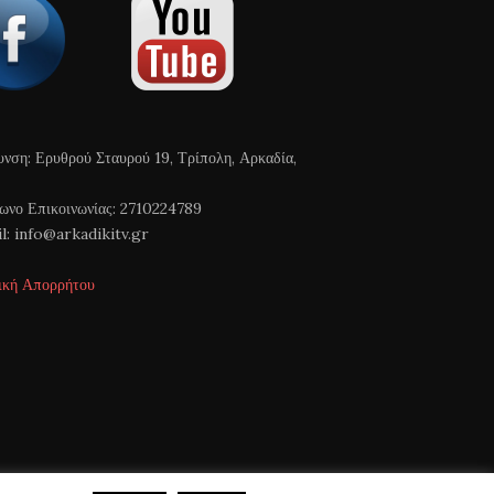
υνση: Ερυθρού Σταυρού 19, Τρίπολη, Αρκαδία,
ωνο Επικοινωνίας: 2710224789
l: info@arkadikitv.gr
ική Απορρήτου