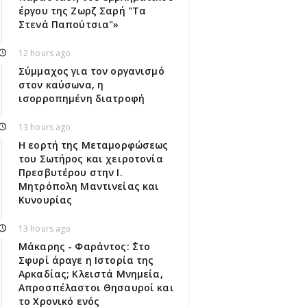
έργου της Ζωρζ Σαρή "Τα
Στενά Παπούτσια"»
12 hours ago
Σύμμαχος για τον οργανισμό
στον καύσωνα, η
ισορροπημένη διατροφή
13 hours ago
Η εορτή της Μεταμορφώσεως
του Σωτήρος και χειροτονία
Πρεσβυτέρου στην Ι.
Μητρόπολη Μαντινείας και
Κυνουρίας
13 hours ago
Μάκαρης - Φαράντος: ΄΄Στο
Σφυρί άραγε η Ιστορία της
Αρκαδίας; Κλειστά Μνημεία,
Απροσπέλαστοι Θησαυροί και
το Χρονικό ενός