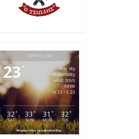
TRIPOLI, GR
23
°
clear sky
54% humidity
wind: 2m/s
NNW
H 23 • L 23
32
33
31
32
°
°
°
°
SAT
SUN
MON
TUE
Weather from OpenWeatherMap