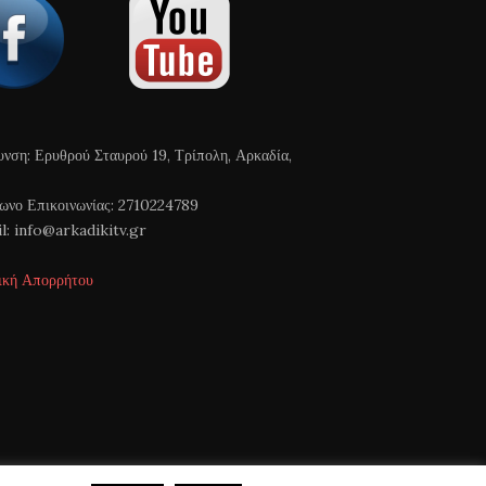
υνση: Ερυθρού Σταυρού 19, Τρίπολη, Αρκαδία,
ωνο Επικοινωνίας: 2710224789
l: info@arkadikitv.gr
ική Απορρήτου