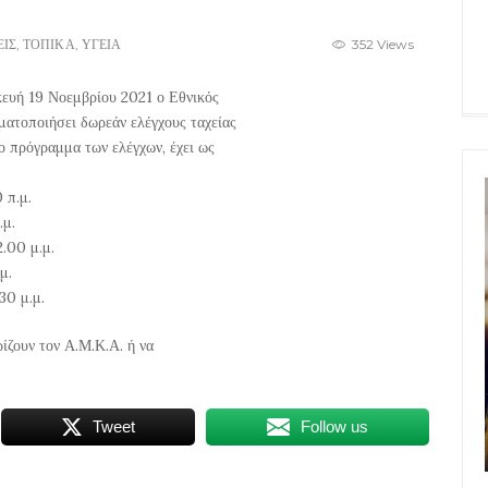
ΕΙΣ
,
ΤΟΠΙΚΑ
,
ΥΓΕΙΑ
352 Views
κευή 19 Νοεμβρίου 2021 ο Εθνικός
ατοποιήσει δωρεάν ελέγχους ταχείας
Το πρόγραμμα των ελέγχων, έχει ως
 π.μ.
.μ.
.00 μ.μ.
μ.
30 μ.μ.
ρίζουν τον Α.Μ.Κ.Α. ή να
Tweet
Follow us