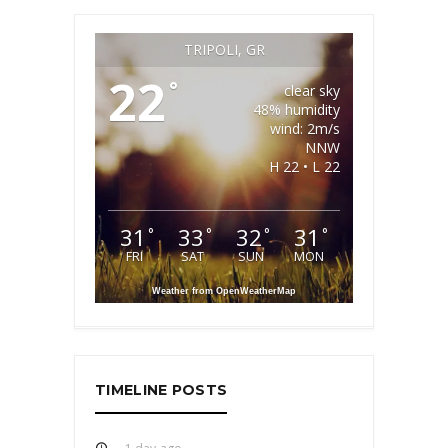
TRIPOLI, GR
22
°
clear sky
48% humidity
wind: 2m/s
NNW
H 22 • L 22
31
33
32
31
°
°
°
°
FRI
SAT
SUN
MON
Weather from OpenWeatherMap
TIMELINE POSTS