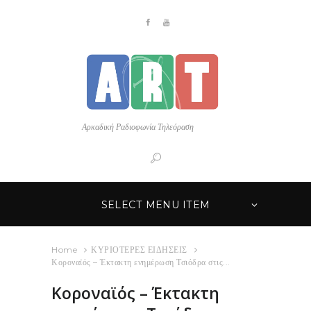
Αρκαδική Ραδιοφωνία Τηλεόραση
SELECT MENU ITEM
Home
ΚΥΡΙΟΤΕΡΕΣ ΕΙΔΗΣΕΙΣ
Κοροναϊός – Έκτακτη ενημέρωση Τσιόδρα στις...
Κοροναϊός – Έκτακτη