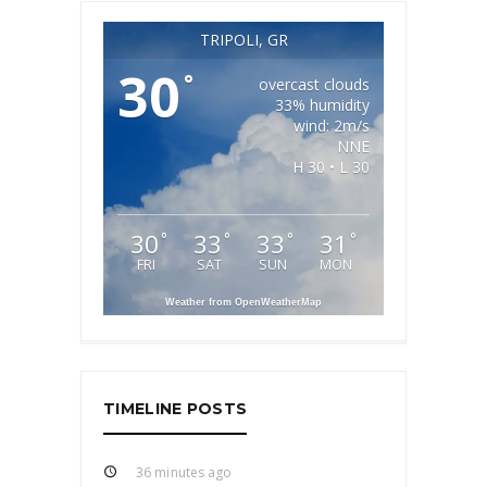
TRIPOLI, GR
30
°
overcast clouds
33% humidity
wind: 2m/s
NNE
H 30 • L 30
30
33
33
31
°
°
°
°
FRI
SAT
SUN
MON
Weather from OpenWeatherMap
TIMELINE POSTS
36 minutes ago