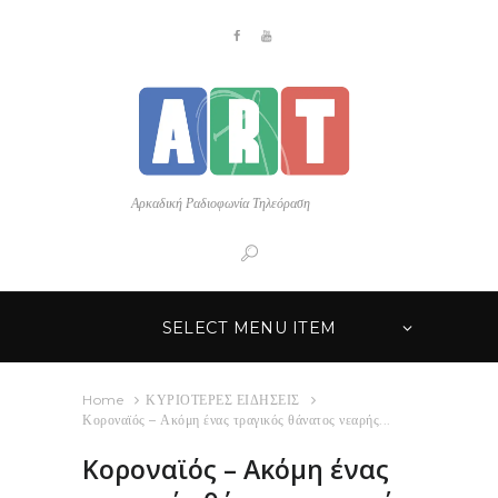
Αρκαδική Ραδιοφωνία Τηλεόραση
SELECT MENU ITEM
Home
ΚΥΡΙΟΤΕΡΕΣ ΕΙΔΗΣΕΙΣ
Κοροναϊός – Ακόμη ένας τραγικός θάνατος νεαρής...
Κοροναϊός – Ακόμη ένας