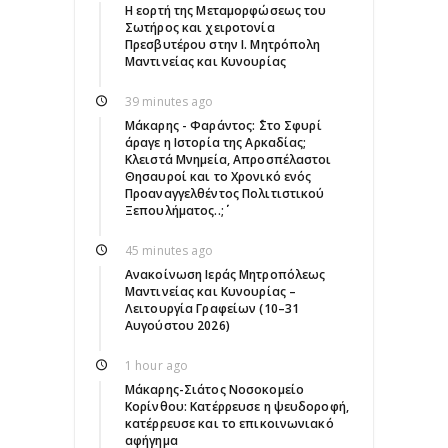
Η εορτή της Μεταμορφώσεως του
Σωτήρος και χειροτονία
Πρεσβυτέρου στην Ι. Μητρόπολη
Μαντινείας και Κυνουρίας
39 minutes ago
Μάκαρης - Φαράντος: ΄΄Στο Σφυρί
άραγε η Ιστορία της Αρκαδίας;
Κλειστά Μνημεία, Απροσπέλαστοι
Θησαυροί και το Χρονικό ενός
Προαναγγελθέντος Πολιτιστικού
Ξεπουλήματος..;΄΄
45 minutes ago
Ανακοίνωση Ιεράς Μητροπόλεως
Μαντινείας και Κυνουρίας –
Λειτουργία Γραφείων (10–31
Αυγούστου 2026)
1 hour ago
Μάκαρης-Σιάτος Νοσοκομείο
Κορίνθου: Κατέρρευσε η ψευδοροφή,
κατέρρευσε και το επικοινωνιακό
αφήγημα