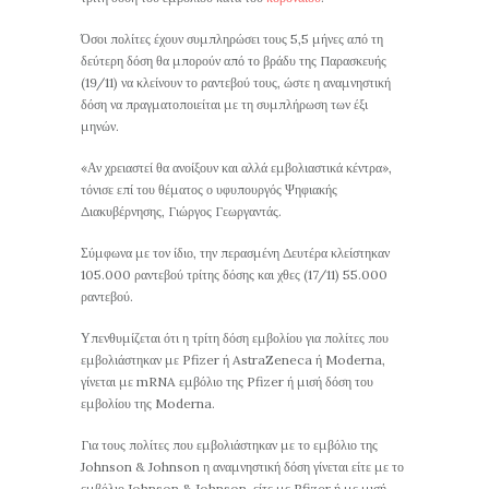
Όσοι πολίτες έχουν συμπληρώσει τους 5,5 μήνες από τη
δεύτερη δόση θα μπορούν από το βράδυ της Παρασκευής
(19/11) να κλείνουν το ραντεβού τους, ώστε η αναμνηστική
δόση να πραγματοποιείται με τη συμπλήρωση των έξι
μηνών.
«Αν χρειαστεί θα ανοίξουν και αλλά εμβολιαστικά κέντρα»,
τόνισε επί του θέματος ο υφυπουργός Ψηφιακής
Διακυβέρνησης, Γιώργος Γεωργαντάς.
Σύμφωνα με τον ίδιο, την περασμένη Δευτέρα κλείστηκαν
105.000 ραντεβού τρίτης δόσης και χθες (17/11) 55.000
ραντεβού.
Υπενθυμίζεται ότι η τρίτη δόση εμβολίου για πολίτες που
εμβολιάστηκαν με Pfizer ή AstraZeneca ή Moderna,
γίνεται με mRNA εμβόλιο της Pfizer ή μισή δόση του
εμβολίου της Moderna.
Για τους πολίτες που εμβολιάστηκαν με το εμβόλιο της
Johnson & Johnson η αναμνηστική δόση γίνεται είτε με το
εμβόλιο Johnson & Johnson, είτε με Pfizer ή με μισή