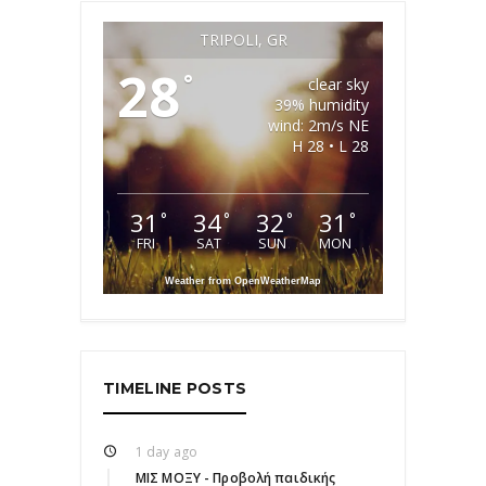
TRIPOLI, GR
28
°
clear sky
39% humidity
wind: 2m/s NE
H 28 • L 28
31
34
32
31
°
°
°
°
FRI
SAT
SUN
MON
Weather from OpenWeatherMap
TIMELINE POSTS
1 day ago
ΜΙΣ ΜΟΞΥ - Προβολή παιδικής