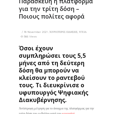
Παρασκευή η πλατφόρμα
για την τρίτη δόση –
Ποιους πολίτες αφορά
18 November 2021
ΚΥΡΙΟΤΕΡΕΣ ΕΙΔΗΣΕΙΣ
,
ΥΓΕΙΑ
366 Views
Όσοι έχουν
συμπληρώσει τους 5,5
μήνες από τη δεύτερη
δόση θα μπορούν να
κλείσουν το ραντεβού
τους. Τι διευκρίνισε ο
υφυπουργός Ψηφιακής
Διακυβέρνησης.
Αντίστροφη μέτρηση για το άνοιγμα της πλατφόρμας για την
τρίτη δόση του εμβολίου κατά του
κοροναϊού
.