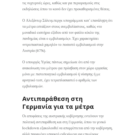
τις νυχτερινές ώρες, καθώς και για περιορισμούς στις
εκδηλώσεις όπου το κοινό δεν έχει προκαθορισμένες θέσεις.
Ο Αλεξάντερ Σάλενμπεργκ υπογράμμισε κατ’ επανάληψη ότι
τα μέτρα εστιάζουν στους ανεμβολίαστους, καθώς «το
μοναδικό εισιτήριο εξόδου από τον φαύλο κύκλο της
πανδημίας είναι ο εμβολιασμός». Έχει χαρακτηρίσει
«ντροπιαστικά χαμηλό» το ποσοστό εμβολιασμού στην
Αυστρία (67%).
Ο υπουργός Υγείας πάντως σημείωσε ότι από την
ανακοίνωση του μέτρου για πρόσβαση στον χώρο εργασίας
μόνο με πιστοποιητικό εμβολιασμού ή νόσησης ή με
αρνητικό τεστ, έχει τετραπλασιαστεί ο αριθμός των
εμβολιασμών.
Αντιπαράθεση στη
Γερμανία για τα μέτρα
Οι αποφάσεις της αυστριακής κυβέρνησης εντείνουν την
πολιτική αντιπαράθεση και στη Γερμανία, όπου το γενικό
lockdown εξακολουθεί να απορρίπτεται από την κυβέρνηση,
αλλά παραμένει υπαρκτό ενδεχόμενο για επιμέρους