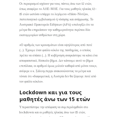
Οι περιορισμοί ισχύουν για τους πάντες άνω των 12 ετών,
όπως αναφέρει το ΑΠΕ-ΜΠΕ. Για τους μαθητές ηλικίας 12-
15 ετών ωστόσο υπάρχει το λεγόμενο «Πάσο-Νίντζα»,
πιστοποιητικό εμβολιασμού ή νόσησης και ανάρρωσης. Το
Αυστριακό Πρακτορείο Ειδήσεων (APA) υπολογίζει ότι τα
μέτρα θα επηρεάσουν την καθημερινότητα περίπου δύο
εκατομμυρίων ανθρώπων στη χώρα.
«Ο αριθμός των κρουσμάτων είναι υψηλότερος από ποτέ
(…). Έχουμε έναν φαύλο κύκλο της πανδημίας, ο οποίος
πρέπει να σπάσει (…). Η κυβέρνηση αναγκάστηκε να κάνει ένα
αποφασιστικό, δύσκολο βήμα. Δεν κάνουμε αυτό το βήμα
επιπόλαια, οι αριθμοί όμως μιλούν καθαρά από μόνοι τους»,
ανέφερε ο κ. Σάλενμπεργκ ανακοινώνοντας τα μέτρα και
τόνισε ότι «διαφορετικά, η Αυστρία δεν θα ξέφευγε ποτέ από
τον φαύλο κύκλο».
Lockdown και για τους
μαθητές άνω των 15 ετών
Υπερασπίστηκε την απόφαση να συμπεριληφθούν στο
lockdown και οι μαθητές ηλικίας άνω των 15 ετών,