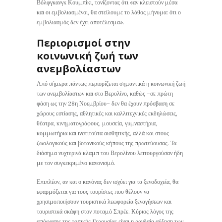
Βόλφγκανγκ Κουμπίκι, τονίζοντας ότι «αν κλειστούν μέσα
και οι εμβολιασμένοι, θα στείλουμε το λάθος μήνυμα: ότι ο
εμβολιασμός δεν έχει αποτέλεσμα».
Περιορισμοί στην
κοινωνική ζωή των
ανεμβολίαστων
Από σήμερα πάντως περιορίζεται σημαντικά η κοινωνική ζωή
των ανεμβολίαστων και στο Βερολίνο, καθώς –σε πρώτη
φάση ως την 28η Νοεμβρίου– δεν θα έχουν πρόσβαση σε
χώρους εστίασης, αθλητικές και καλλιτεχνικές εκδηλώσεις,
θέατρα, κινηματογράφους, μουσεία, γυμναστήρια,
κομμωτήρια και ινστιτούτα αισθητικής, αλλά και στους
ζωολογικούς και βοτανικούς κήπους της πρωτεύουσας. Τα
διάσημα νυχτερινά κλαμπ του Βερολίνου λειτουργούσαν ήδη
με τον συγκεκριμένο κανονισμό.
Επιπλέον, αν και ο κανόνας δεν ισχύει για τα ξενοδοχεία, θα
εφαρμόζεται για τους τουρίστες που θέλουν να
χρησιμοποιήσουν τουριστικά λεωφορεία ξεναγήσεων και
τουριστικά σκάφη στον ποταμό Σπρέε. Κύριος λόγος της
απόφασης της τοπικής Γερουσίας είναι η ραγδαία αύξηση των