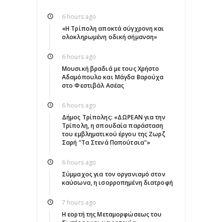
6 hours ago
«Η Τρίπολη αποκτά σύγχρονη και
ολοκληρωμένη οδική σήμανση»
6 hours ago
Μουσική βραδιά με τους Χρήστο
Αδαμόπουλο και Μάγδα Βαρούχα
στο Φεστιβάλ Ασέας
6 hours ago
Δήμος Τρίπολης: «ΔΩΡΕΑΝ για την
Τρίπολη, η σπουδαία παράσταση
του εμβληματικού έργου της Ζωρζ
Σαρή "Τα Στενά Παπούτσια"»
6 hours ago
Σύμμαχος για τον οργανισμό στον
καύσωνα, η ισορροπημένη διατροφή
7 hours ago
Η εορτή της Μεταμορφώσεως του