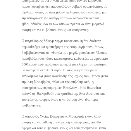
επισημαίνοντας ότι οι νέοι μεταδίδουν τον νέο κορονοϊό,
παρότι συνήθως δεν παρουσιάζουν σοβαρά συμπτώματα. Τα
σχολεία πάντως θα συνεχίσουν να λειτουργούν κανονικά, με
την υποχρέωση για διενέργεια τριών διαγνωστικών τεστ
εβδομαδιαίως, ένα εκ των οποίων πρέπει να είναι μοριακό –
ακόμη και για εμβολιασμένους και νοσήσαντες.
Ο καγκελάριος Σάλενμπεργκ τόνισε ακόμη ότι ιδιαίτερη
σημασία έχει και η επιτήρηση της εφαρμογής των μέτρων,
διαβεβαιώνοντας ότι «θα γίνει με μεγάλη συνέπεια». Όποιος
παραβιάζει τους νέους κανονισμούς, κινδυνεύει με πρόστιμο
500 ευρώ, ενώ για όποιον αρνηθεί τον έλεγχο, το πρόστιμο
θα ανέρχεται σε 1.450 ευρώ. Ο ίδιος άφησε ανοιχτό το
ενδεχόμενο όχι μόνο ανανέωσης της ισχύος του μέτρου μετά
την 24η Νοεμβρίου, αλλά και της επιβολής ακόμη
αυστηρότερων περιορισμών. Επιπλέον μέτρα θεωρείται
πιθανό ότι θα ληφθούν στα κρατίδια της Άνω Αυστρίας και
του Σάλτσμπουργκ, όπου η κατάσταση είναι ιδιαίτερα
επιβαρυμένη.
Ο υπουργός Υγείας Βόλφγκανγκ Μούκσταϊν έκανε λόγο
ακόμη και για πιθανή απαγόρευση κυκλοφορίας, που θα
αφορά και τους εμβολιασμένους και τους νοσήσαντες, κατά