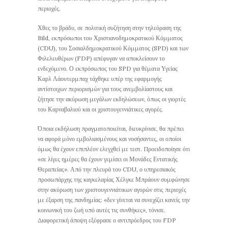
περιοχές.
Χθες το βράδυ, σε πολιτική συζήτηση στην τηλεόραση της
Bild, εκπρόσωποι του Χριστιανοδημοκρατικού Κόμματος
(CDU), του Σοσιαλδημοκρατικού Κόμματος (SPD) και των
Φιλελευθέρων (FDP) απέφυγαν να αποκλείσουν το
ενδεχόμενο. Ο εκπρόσωπος του SPD για θέματα Υγείας
Καρλ Λάουτερμπαχ τάχθηκε υπέρ της εφαρμογής
αντίστοιχων περιορισμών για τους ανεμβολίαστους και
ζήτησε την ακύρωση μεγάλων εκδηλώσεων, όπως οι γιορτές
του Καρναβαλιού και οι χριστουγεννιάτικες αγορές.
Όποια εκδήλωση πραγματοποιείται, διευκρίνισε, θα πρέπει
να αφορά μόνο εμβολιασμένους και νοσήσαντες, οι οποίοι
όμως θα έχουν επιπλέον ελεγχθεί με τεστ. Προειδοποίησε ότι
«σε λίγες ημέρες θα έχουν γεμίσει οι Μονάδες Εντατικής
Θεραπείας». Από την πλευρά του CDU, ο υπηρεσιακός
προσωπάρχης της καγκελαρίας Χέλγκε Μπράουν συμφώνησε
στην ακύρωση των χριστουγεννιάτικων αγορών στις περιοχές
με έξαρση της πανδημίας: «δεν γίνεται να συνεχίζει κανείς την
κοινωνική του ζωή υπό αυτές τις συνθήκες», τόνισε.
Διαφορετική άποψη εξέφρασε ο αντιπρόεδρος του FDP