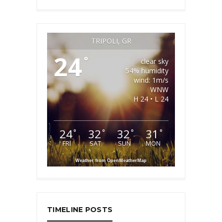
TRIPOLI, GR
24
°
clear sky
54% humidity
wind: 1m/s
WNW
H 24 • L 24
24
32
32
31
°
°
°
°
FRI
SAT
SUN
MON
Weather from OpenWeatherMap
TIMELINE POSTS