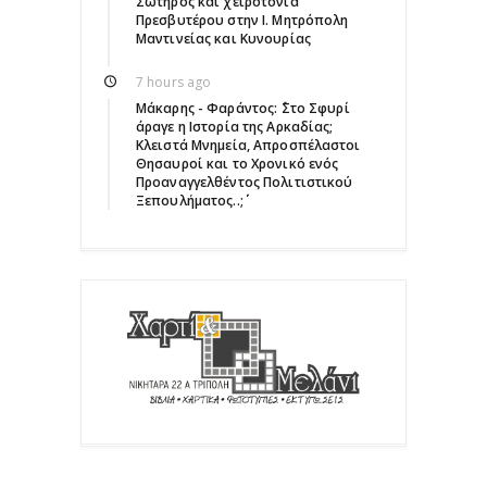
Σωτήρος και χειροτονία
Πρεσβυτέρου στην Ι. Μητρόπολη
Μαντινείας και Κυνουρίας
7 hours ago
Μάκαρης - Φαράντος: ΄΄Στο Σφυρί
άραγε η Ιστορία της Αρκαδίας;
Κλειστά Μνημεία, Απροσπέλαστοι
Θησαυροί και το Χρονικό ενός
Προαναγγελθέντος Πολιτιστικού
Ξεπουλήματος..;΄΄