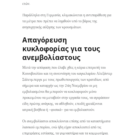
ετών.
Παράλληλα στη Γερμανία, κλιμακώνεται η αντιπαράθεση για
τα μέτρα που πρέπει να ληφθούν υπό το βάρος της
ανησυχητικής αύξησης των κρουσμάτων.
Απαγόρευση
κυκλοφορίας για τους
ανεμβολίαστους
Μετά την απόφαση που έλαβε χθες η κύρια επιτροπή του
Κοινοβουλίου και τη συνεννόηση του καγκελαρίου Αλεξάντερ
Σάλενμπεργκ με τους πρωθυπουργούς των κρατιδίων, από
σήμερα και καταρχήν ως την 24η Νοεμβρίου οι μη
εμβολιασμένοι θα μπορούν να κυκλοφορούν μόνο
προκειμένου να μεταβούν στην εργασία τους, να αγοράσουν
είδη πρώτης ανάγκης, να αθληθούν, επειδή χρειάζονται
ιατρική βοήθεια ή –φυσικά– για να εμβολιαστούν.
Οι ανεμβολίαστοι αποκλείονται επίσης από τα καταστήματα
λιανικού εμπορίου, ενώ ήδη είχαν αποκλειστεί από τις
επιχειρήσεις εστίασης, τα γυμναστήρια και τα κομμωτήρια.