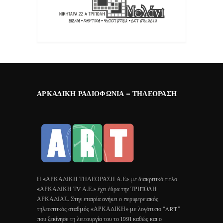
ΑΡΚΑΔΙΚΉ ΡΑΔΙΟΦΩΝΊΑ – ΤΗΛΕΌΡΑΣΗ
Η «ΑΡΚΑΔΙΚΗ ΤΗΛΕΟΡΑΣΗ Α.Ε» με διακριτικό τίτλο
«ΑΡΚΑΔΙΚΗ ΤV Α.Ε.» έχει έδρα την ΤΡΙΠΟΛΗ
ΑΡΚΑΔΙΑΣ. Στην εταιρία ανήκει ο περιφερειακός
τηλεοπτικός σταθμός «ΑΡΚΑΔΙΚΗ» με λογότυπο “ART”
που ξεκίνησε τη λειτουργία του το 1991 καθώς και ο