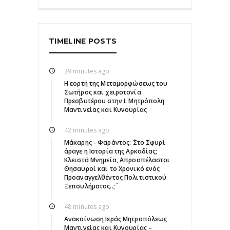
TIMELINE POSTS
39 minutes ago
Η εορτή της Μεταμορφώσεως του
Σωτήρος και χειροτονία
Πρεσβυτέρου στην Ι. Μητρόπολη
Μαντινείας και Κυνουρίας
42 minutes ago
Μάκαρης - Φαράντος: ΄΄Στο Σφυρί
άραγε η Ιστορία της Αρκαδίας;
Κλειστά Μνημεία, Απροσπέλαστοι
Θησαυροί και το Χρονικό ενός
Προαναγγελθέντος Πολιτιστικού
Ξεπουλήματος..;΄΄
48 minutes ago
Ανακοίνωση Ιεράς Μητροπόλεως
Μαντινείας και Κυνουρίας –