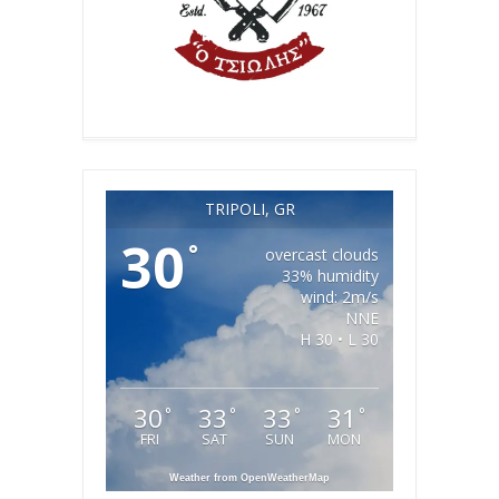
TRIPOLI, GR
30
°
overcast clouds
33% humidity
wind: 2m/s
NNE
H 30 • L 30
30
33
33
31
°
°
°
°
FRI
SAT
SUN
MON
Weather from OpenWeatherMap