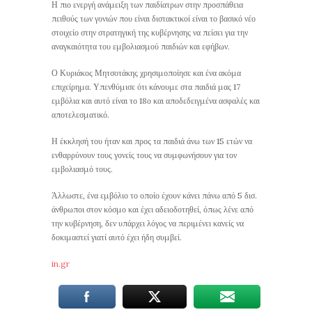
Η πιο ενεργή ανάμειξη των παιδίατρων στην προσπάθεια
πειθούς των γονιών που είναι διστακτικοί είναι το βασικό νέο
στοιχείο στην στρατηγική της κυβέρνησης να πείσει για την
αναγκαιότητα του εμβολιασμού παιδιών και εφήβων.
Ο Κυριάκος Μητσοτάκης χρησιμοποίησε και ένα ακόμα
επιχείρημα. Υπενθύμισε ότι κάνουμε στα παιδιά μας 17
εμβόλια και αυτό είναι το 18ο και αποδεδειγμένα ασφαλές και
αποτελεσματικό.
Η έκκλησή του ήταν και προς τα παιδιά άνω των 15 ετών να
ενθαρρύνουν τους γονείς τους να συμφωνήσουν για τον
εμβολιασμό τους.
Άλλωστε, ένα εμβόλιο το οποίο έχουν κάνει πάνω από 5 δισ.
άνθρωποι στον κόσμο και έχει αδειοδοτηθεί, όπως λένε από
την κυβέρνηση, δεν υπάρχει λόγος να περιμένει κανείς να
δοκιμαστεί γιατί αυτό έχει ήδη συμβεί.
in.gr